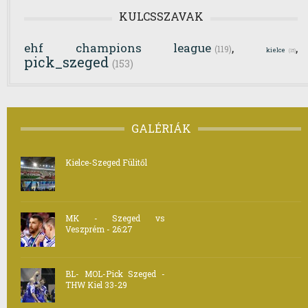
KULCSSZAVAK
ehf champions league
,
,
(119)
kielce
(15)
pick_szeged
(153)
GALÉRIÁK
Kielce-Szeged Fülitől
MK - Szeged vs
Veszprém - 26:27
BL- MOL-Pick Szeged -
THW Kiel 33-29