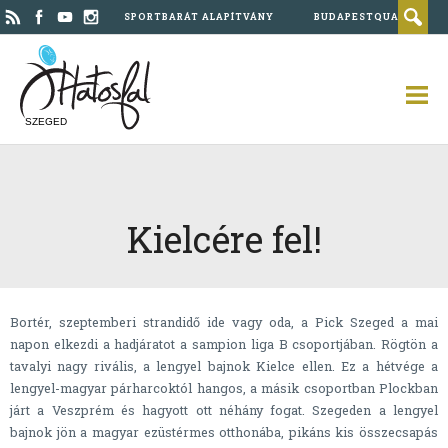
SPORTBARÁT ALAPÍTVÁNY
BUDAPESTQUAD
SZEGED
Kielcére fel!
Bortér, szeptemberi strandidő ide vagy oda, a Pick Szeged a mai
napon elkezdi a hadjáratot a sampion liga B csoportjában. Rögtön a
tavalyi nagy rivális, a lengyel bajnok Kielce ellen. Ez a hétvége a
lengyel-magyar párharcoktól hangos, a másik csoportban Plockban
járt a Veszprém és hagyott ott néhány fogat. Szegeden a lengyel
bajnok jön a magyar ezüstérmes otthonába, pikáns kis összecsapás