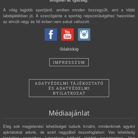
A világ legjobb sportjáról, amiben minden összegyűlt, ami a többi
labdajátékban jó. A szerzőgárda a sportág népszerűségéhez hasonlóan
az elmúlt négy és fél évben nem sokat változott.
Oldaltérkép
IMPRESSZUM
ADATVÉDELMI TÁJÉKOZTATÓ
ÉS ADATVÉDELMI
NYILATKOZAT
Médiaajánlat
Elég sok megjelenési lehetőséget tudunk kínálni, mindenkinek egyéni
ajánlatokat adunk, de azért nagyjából összefoglalom: Van lehetőség
kizárólag csapathoz (városhoz) köthető aloldali megjelenésre. Van