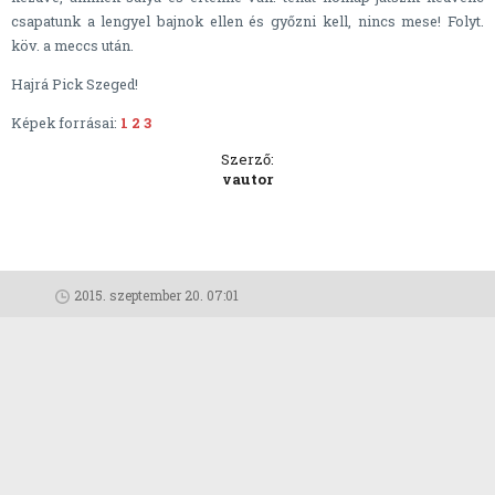
csapatunk a lengyel bajnok ellen és győzni kell, nincs mese! Folyt.
köv. a meccs után.
Hajrá Pick Szeged!
Képek forrásai:
1
2
3
Szerző:
vautor
2015. szeptember 20. 07:01