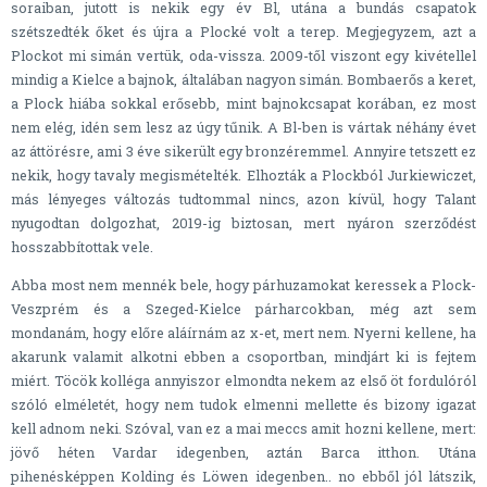
soraiban, jutott is nekik egy év Bl, utána a bundás csapatok
szétszedték őket és újra a Plocké volt a terep. Megjegyzem, azt a
Plockot mi simán vertük, oda-vissza. 2009-től viszont egy kivétellel
mindig a Kielce a bajnok, általában nagyon simán. Bombaerős a keret,
a Plock hiába sokkal erősebb, mint bajnokcsapat korában, ez most
nem elég, idén sem lesz az úgy tűnik. A Bl-ben is vártak néhány évet
az áttörésre, ami 3 éve sikerült egy bronzéremmel. Annyire tetszett ez
nekik, hogy tavaly megismételték. Elhozták a Plockból Jurkiewiczet,
más lényeges változás tudtommal nincs, azon kívül, hogy Talant
nyugodtan dolgozhat, 2019-ig biztosan, mert nyáron szerződést
hosszabbítottak vele.
Abba most nem mennék bele, hogy párhuzamokat keressek a Plock-
Veszprém és a Szeged-Kielce párharcokban, még azt sem
mondanám, hogy előre aláírnám az x-et, mert nem. Nyerni kellene, ha
akarunk valamit alkotni ebben a csoportban, mindjárt ki is fejtem
miért. Töcök kolléga annyiszor elmondta nekem az első öt fordulóról
szóló elméletét, hogy nem tudok elmenni mellette és bizony igazat
kell adnom neki. Szóval, van ez a mai meccs amit hozni kellene, mert:
jövő héten Vardar idegenben, aztán Barca itthon. Utána
pihenésképpen Kolding és Löwen idegenben.. no ebből jól látszik,