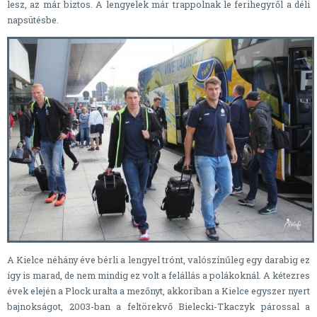
lesz, az már biztos. A lengyelek már trappolnak le ferihegyről a déli
napsütésbe.
A Kielce néhány éve bérli a lengyel trónt, valószínűleg egy darabig ez
így is marad, de nem mindig ez volt a felállás a polákoknál. A kétezres
évek elején a Plock uralta a mezőnyt, akkoriban a Kielce egyszer nyert
bajnokságot, 2003-ban a feltörekvő Bielecki-Tkaczyk párossal a