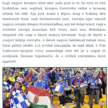
hogy nagyon könnyen lehet akár nulla pont is és ha ezen az első
fordulóban nem segítünk, könnyen frusztrálttá válhat a társaság
néhány hét alatt. Egy picit árnyal a képen, hogy a Kolding idén
mindennek tűnik, csak félelmetesnek nem.. Szerdán ugye sikerült
nagyon csúnyán kikapni Kristianstadban, ami két dolgot jelent: vagy a
svédeket iszonyú komolyan kell venni, mert nem libikókázni
megyünk oda vagy a dánok annyira hitványak, hogy ők léptek a
csoport hülyéje szerepbe. A dánok nagyon hektikusak tudnak lenni,
hazai pályán inkább a jó arcukat mutogatják, de majd látjuk. A Kim
Andersson-Igropulo csere semmiképp nem tett jót a csapat IQ
szintjének, finoman fogalmazva, de a svédek szárnyalása kissé
aggasztó.