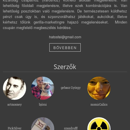
lehetőség főoldali megjelenésre, illetve ezek kombinációjára is. Van
lehetőség posztokban való megjelenésre. De természetesen küldhetsz
pénzt csak úgy is, és szponzorálhatsz játékokat, aukciókat, illetve
kérhetsz tőlünk gerilla-marketingre hajazó megjelenéseket. Minden
csupán megfelelő megbeszélés kérdése.
hatosfal@gmail.com
BŐVEBBEN
Szerzők
gebasz György
artmooney
björni
momirCsilics
PickSilver
szandrufff