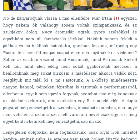
No de kanyarodjunk vissza a mai ellenfélre. Már írtam
itt
egyszer,
hogy nekem ők valahogy sosem voltak szimpatikusak, de ez
szubjektív dolog. Nagy dromedár ogrék, gyors szélsőkkel és
egyébként nem túl fantáziadús játékkal. Nekünk sosem feküdt a
játékuk és ha beállnak hatosfalra, gondban leszünk, márpedig egy
Pastor-féle nem túl magas csapat ellen mért nyitnák ki a védelmet?
Ebben az esetben viszont mind Ancsinnak, mind Petrusnak kintről
kell lőni, amit idén eddig nem sokat gyakoroltak meccsen, a
beállóinknak meg sokat birkózni a másfélszer akkora védők közt.
Meglátjuk mit talál ki a mi Pastorunk. A B-közép mindenesetre
nagyon hangol, pénteken főpróbát is tartottak a performanszból,
ellenben a jegyek nem igazán fogynak, szombat este még konganak
az oldalsó szektorok, ami szokatlan egy Bl rangadó előtt. A dupla
jegyárat még emésztgetik a szegediek, bocsánat szögediek, mert ugye
nem vehetem a számra szeretett városom nevét csak úgy.. ezt meg
egyébként nekem kell még emésztgetni, szó mi szó..
Lényegtelen dolgokkal nem foglalkozunk, csak olyat írok innentől
kezdve, aminek súlya és értelme van: tehát holnap játszik kedvenc