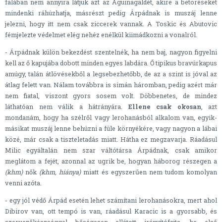
falában nem annyira látjuk azt az Aguinagaldét, akire a betöréseket
mindenki ráhúzhatja, másrészt pedig Árpádnak is muszáj lenne
jelezni, hogy itt nem csak ziccerek vannak. A Toskic és Abutovic
fémjelezte védelmet elég nehéz enélkül kiimádkozni a vonalról.
- Árpádnak külön bekezdést szentelnék, ha nem baj, nagyon figyelni
kell az ő kapujába dobott minden egyes labdára. Ő tipikus bravúrkapus
amúgy, talán átlövésekből a legsebezhetőbb, de az a szint is jóval az
átlag felett van. Nálam továbbra is simán háromban, pedig azért már
nem fiatal, viszont gyors sosem volt. Döbbenetes, de mindez
láthatóan nem válik a hátrányára.
Ellene csak okosan
, azt
mondanám, hogy ha szélről vagy lerohanásból alkalom van, egyik-
másikat muszáj lenne behúzni a füle környékére, vagy nagyon a lábai
közé, már csak a tiszteletadás miatt. Hátha ez megzavarja. Ráadásul
Milic egyáltalán nem szar váltótársa Árpádnak, csak amikor
meglátom a fejét, azonnal az ugrik be, hogyan háborog részegen a
(khm)
nők
(khm, hiánya)
miatt és egyszerűen nem tudom komolyan
venni azóta.
- egy jól védő Árpád esetén lehet számítani lerohanásokra, mert
ahol
Dibirov van, ott tempó is van, ráadásul Karacic is a gyorsabb, és
szervezőkészséggel bőségesen ellátott irányítófajta, ha első