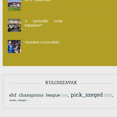
A harmadik csoda
kapujában!?
Győzelem a sorsunkért
KULCSSZAVAK
pick_szeged
ehf champions league
,
,
(153)
(119)
vardar_szkopje
(11)