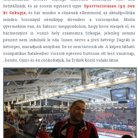
helytállniuk, és az sosem egyszerű ugye.
Sportturistásan így néz
ki Szkopje,
és bár mindez a címének ellentmond, az aktuálpolitika
minden bizonnyal némiképp átrendezi a viszonyokat. Mióta
gyermekem van, én hatszor meggondolom, hogy hova menjek el, és
bármennyire is vonzó hely számomra Szkopje, jelenleg semmi
pénzért nem indulnék le oda. Innen nézve a jövő hétvégi Zágráb is
kétséges, maradjunk annyiban. De ez nem tartozik ide. A képen látható
szimpatikus fiatalember viszont egészen biztosan ott lesz vasárnap,
_benito, Gyuri és én csókoltatjuk, ha Érdiék közül valaki látná.