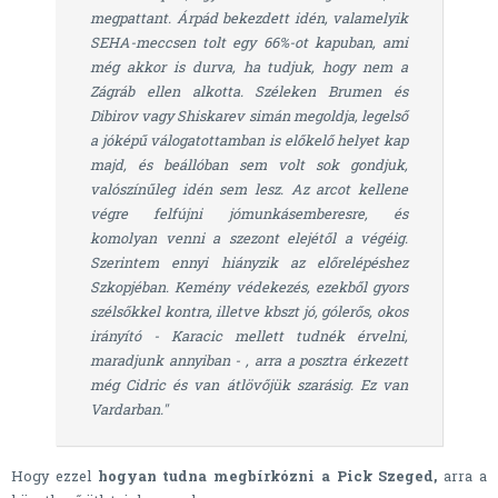
megpattant. Árpád bekezdett idén, valamelyik
SEHA-meccsen tolt egy 66%-ot kapuban, ami
még akkor is durva, ha tudjuk, hogy nem a
Zágráb ellen alkotta. Széleken Brumen és
Dibirov vagy Shiskarev simán megoldja, legelső
a jóképű válogatottamban is előkelő helyet kap
majd, és beállóban sem volt sok gondjuk,
valószínűleg idén sem lesz. Az arcot kellene
végre felfújni jómunkásemberesre, és
komolyan venni a szezont elejétől a végéig.
Szerintem ennyi hiányzik az előrelépéshez
Szkopjéban. Kemény védekezés, ezekből gyors
szélsőkkel kontra, illetve kbszt jó, gólerős, okos
irányító - Karacic mellett tudnék érvelni,
maradjunk annyiban - , arra a posztra érkezett
még Cidric és van átlövőjük szarásig. Ez van
Vardarban."
Hogy ezzel
hogyan tudna megbírkózni a Pick Szeged,
arra a