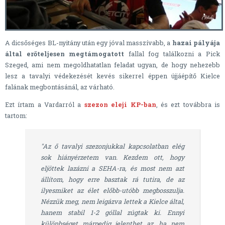
A dicsőséges BL-nyitány után egy jóval masszívabb, a
hazai pályája
által erőteljesen megtámogatott
fallal fog találkozni a Pick
Szeged, ami nem megoldhatatlan feladat ugyan, de hogy nehezebb
lesz a tavalyi védekezését kevés sikerrel éppen újjáépítő Kielce
falának megbontásánál, az várható.
Ezt írtam a Vardarról a
szezon eleji KP-ban
, és ezt továbbra is
tartom:
"Az ő tavalyi szezonjukkal kapcsolatban elég
sok hiányérzetem van. Kezdem ott, hogy
eljöttek lazázni a SEHA-ra, és most nem azt
állítom, hogy erre basztak rá tutira, de az
ilyesmiket az élet előbb-utóbb megbosszulja.
Nézzük meg, nem leigázva lettek a Kielce által,
hanem stabil 1-2 góllal zúgtak ki. Ennyi
különbséget márpedig jelenthet az, ha nem