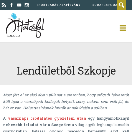
SPORTBARÁT ALAPÍTVÁNY
BUDAPESTQUAD
SZEGED
Lendületből Szkopje
Most jött el az első olyan pillanat a szezonban, hogy szögedi felvezetőt
köll írjak a vérszögedi kollégák helyett, sorry, nekem sem esik jól, de
hát ez van. Helyettesítésnek hívták annak idején a suliban.
A
vasárnapi csodálatos győzelem után
egy hangyamokkányit
nehezebb feladat vár a Szegedre:
a világ egyik leghangulatosabb
csarnokában, hétezer őrjöngő macedón keményfiú előtt kell