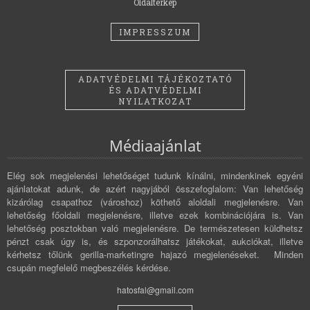
Oldaltérkép
IMPRESSZUM
ADATVÉDELMI TÁJÉKOZTATÓ
ÉS ADATVÉDELMI
NYILATKOZAT
Médiaajánlat
Elég sok megjelenési lehetőséget tudunk kínálni, mindenkinek egyéni
ajánlatokat adunk, de azért nagyjából összefoglalom: Van lehetőség
kizárólag csapathoz (városhoz) köthető aloldali megjelenésre. Van
lehetőség főoldali megjelenésre, illetve ezek kombinációjára is. Van
lehetőség posztokban való megjelenésre. De természetesen küldhetsz
pénzt csak úgy is, és szponzorálhatsz játékokat, aukciókat, illetve
kérhetsz tőlünk gerilla-marketingre hajazó megjelenéseket. Minden
csupán megfelelő megbeszélés kérdése.
hatosfal@gmail.com