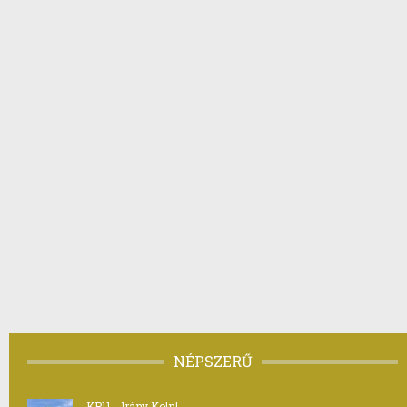
NÉPSZERŰ
KP11 - Irány Köln!