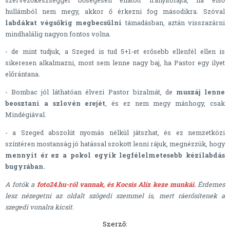
hullámból nem megy, akkor ő érkezni fog másodikra. Szóval
labdákat végsőkig megbecsülni
támadásban, aztán visszazárni
mindhalálig nagyon fontos volna.
- de mint tudjuk, a Szeged is tud 5+1-et erősebb ellenfél ellen is
sikeresen alkalmazni, most sem lenne nagy baj, ha Pastor egy ilyet
előrántana.
- Bombac jól láthatóan élvezi Pastor bizalmát, de
muszáj lenne
beosztani a szlovén erejét
, és ez nem megy máshogy, csak
Mindégiával.
- a Szeged abszolút nyomás nélkül játszhat, és ez nemzetközi
színtéren mostanság jó hatással szokott lenni rájuk, megnézzük, hogy
mennyit ér ez a pokol egyik legfélelmetesebb kézilabdás
bugyrában.
A fotók a
foto24.hu-ról vannak, és Kocsis Alíz keze munkái.
Érdemes
lesz nézegetni az oldalt szögedi szemmel is, mert ráerősítenek a
szegedi vonalra kicsit.
Szerző: