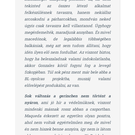
tekinted az összes létező alkalmat
felkészülésnek tavaszra, hanem nekiállsz
arcoskodni a párharcokban, mondván neked
úgyis csak tavaszra kell villantanod. Úgyhogy
megérdemelték, maradjunk annyiban. És mivel
macedónok, de legalábbis többségében
balkániak, még azt sem tudom állítani, hogy
idén ilyen elő nem fordulhat. Az viszont biztos,
hogy ha beleszaladnak valami indokolatlanba,
akkor Gonzales körül fogyni fog a levegő
Szkopjéban. Túl sok pénz ment már bele abba a
BL-nyolcas projektba, muszáj valami
előrelépést produkálni, az van.
Sok változás a gerincben nem történt a
nyáron
, ami jó hír a védelmüknek, viszont
mindenki másnak rossz abban a csoportban.
Maqueda érkezett az egyetlen olyan posztra,
ahol nem voltak egyértelműen meg, de mivel
én nem hiszek benne annyira, így nem is látom