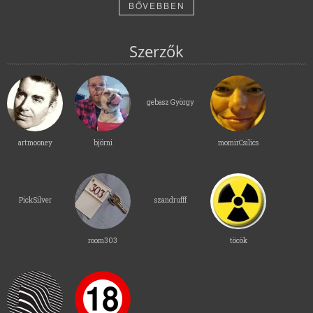
BŐVEBBEN
Szerzők
gebasz György
artmooney
björni
momirCsilics
PickSilver
szandrufff
room303
töcök