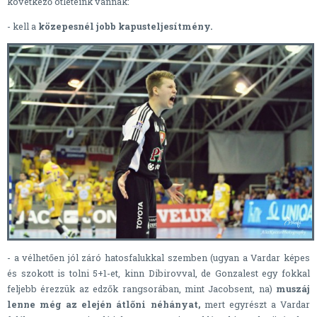
következő ötleteink vannak:
- kell a
közepesnél jobb kapusteljesítmény.
- a vélhetően jól záró hatosfalukkal szemben (ugyan a Vardar képes
és szokott is tolni 5+1-et, kinn Dibirovval, de Gonzalest egy fokkal
feljebb érezzük az edzők rangsorában, mint Jacobsent, na)
muszáj
lenne még az elején átlőni néhányat,
mert egyrészt a Vardar