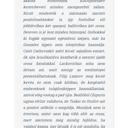
akkora erősítésnek. KisDujshebaev
kenterbeveri minden szempontból nálam.
Kicsit rendezték a származás szerinti
posztelosztásokat is, így fordulhat elő
jobblövőben két spanyol, ballövőben két orosz.
Dereven is jó lesz minden bizonnyal, Gorbokkal
ki fogják egymást egészíteni szépen, már ha
Gonzales éppen nem irányítóban használja.
Csóri Csehovszkit azért kicsit sajnálom emiatt,
ők újra lenullázódva kezdhetik a szezont újabb
orosz fiatalokkal. Lackovicban soha nem
láttam azt, amit amúgy az eredményei
prezentálhatnának, Filip Lazarov meg kicsit
kevés, és nem csak kilóban, de kiegészítő
embereknek tulajdonképpen használhatóak,
szóval elég vastag a pad újra. Beállóból Chipurin
ugyan eltűnt valahova, de Toskic és Stoilov azt
a posztot nélküle s megoldja. Mondjuk nem is
értettem, miért nem kap több időt az orosz,
mert szerintem még mindig fejlődne, ha
valahol kapna, úgy látszik ő is ezt gondolta, ha