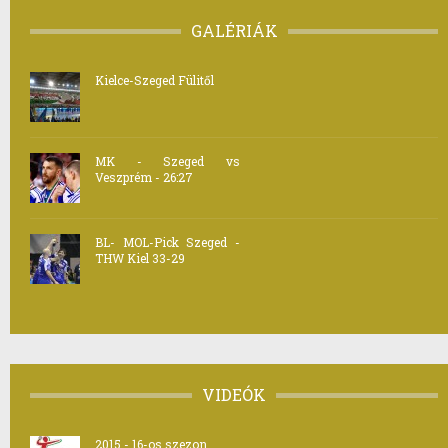
GALÉRIÁK
Kielce-Szeged Fülitől
MK - Szeged vs
Veszprém - 26:27
BL- MOL-Pick Szeged -
THW Kiel 33-29
VIDEÓK
2015 - 16-os szezon