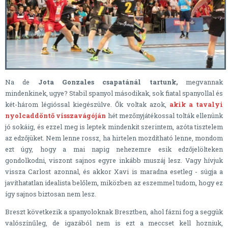
Na de
Jota Gonzales csapatánál tartunk,
megvannak
mindenkinek, ugye? Stabil spanyol másodikak, sok fiatal spanyollal és
két-három légióssal kiegészülve. Ők voltak azok,
akik a tavalyi
nyolcaddöntő visszavágóján
hét mezőnyjátékossal tolták ellenünk
jó sokáig, és ezzel meg is leptek mindenkit szerintem, azóta tisztelem
az edzőjüket. Nem lenne rossz, ha hirtelen mozdítható lenne, mondom
ezt úgy, hogy a mai napig nehezemre esik edzőjelölteken
gondolkodni, viszont sajnos egyre inkább muszáj lesz. Vagy hívjuk
vissza Carlost azonnal, és akkor Xavi is maradna esetleg - súgja a
javíthatatlan idealista belőlem, miközben az eszemmel tudom, hogy ez
így sajnos biztosan nem lesz.
Breszt következik a spanyoloknak Bresztben, ahol fázni fog a seggük
valószínűleg, de igazából nem is ezt a meccset kell hozniuk,