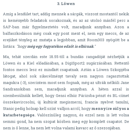
3. Löwen
Amíg a lendület tart, addig mennek a sárgák, viszont mostantól nekik
is keményebb feladatok sorakoznak, és az az utolsó másfél perc a
SAP-ban már figyelmeztetés volt, maradjunk annyiban. Azon a
balfaszkodáson még csak egy pont ment el, nem egy meccs, de az
erejüket tényleg az mutatja a legjobban, amit Room303 nyögött be a
listára:
"hogy
még egy fogyatékos edzőt is elbírnak
."
Ma, tehát szerdán este 18.55-től a bundás rangadóját nézhetjük a
Löwen és a Kiel előadásában, a DigiSport2 sugárzásában. Rettentő
fontos meccs lesz ez mindkét csapatnak. Aztán a Löwen Szkopjéba
látogat, ahol sok sikerélményt tavaly sem nagyon ragasztottak
magukra (-3), szerintem most sem fognak, még az ultrák nélküli Jane
Sandranskiban sem, maradjunk annyiban. A héten azzal is
szembesülniük kellett, hogy Gensi elhúz Párizsba pénzt és BL-címet
összekavircsolni, új kultúrát megismerni, francia nyelvet tanulni,
Stanic pedig holnap kell színt valljon arról, hogy
mennyire súlyos a
katarbetegsége.
Valószínűleg nagyon, és ezzel nem is lett volna
semmi gond, ha nem szopat közben meg egy komplett csapatot. De
nem is ő lenne, ha nem lett volna valami kavarc az ő szezonjában.