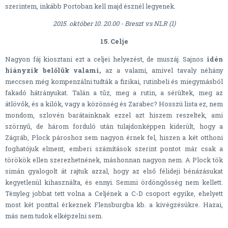
szerintem, inkább Portoban kell majd észnél legyenek.
2015. október 10. 20.00 - Breszt vs NLR (1)
15. Celje
Nagyon fáj kiosztani ezt a celjei helyezést, de muszáj. Sajnos
idén
hiányzik belőlük valami,
az a valami, amivel tavaly néhány
meccsen még kompenzálni tudták a fizikai, rutinbeli és miegymásból
fakadó hátrányukat. Talán a tűz, meg a rutin, a sérültek, meg az
átlövők, és a kilók, vagy a közönség és Zarabec? Hosszú lista ez, nem
mondom, szlovén barátainknak ezzel azt hiszem reszeltek, ami
szörnyű, de három forduló után tulajdonképpen kiderült, hogy a
Zágráb, Plock pároshoz sem nagyon érnek fel, hiszen a két otthoni
foghatójuk elment, emberi számítások szerint pontot már csak a
törökök ellen szerezhetnének, máshonnan nagyon nem. A Plock tök
simán gyalogolt át rajtuk azzal, hogy az első félideji bénázásukat
kegyetlenül kihasználta, és ennyi. Semmi ördöngősség nem kellett.
Tényleg jobbat tett volna a Celjének a C-D csoport egyike, ehelyett
most két ponttal érkeznek Flensburgba kb. a kivégzésükre. Hazai,
más nem tudok elképzelni sem.