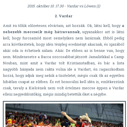
2015. október 10. 17.30 - Vardar vs Löwen (1)
2. Vardar
Amit én tőlük előzetesen elvártam, azt hozzák. Ok, látni kell, hogy
a
nehezebb meccseik még hátravannak,
ugyanakkor azt is látni
kell, hogy furcsamód most semelyiken nem lazáznak. Ebből pedig
arra kövtkeztetek, hogy idén tényleg eredményt akarnak, és igazából
akár oda is érhetnek nálam. Akár. De ebben az is benne van, hogy
nem. Mindenesetre a Barca szorosabbat játszott Jamaliékkal a Camp
Nouban, mint amit a Vardar tolt Kristianstadban, és bár a lista
nagyobb hányada nem rakta volna ide a Vardart, én ragaszkodtam
hozzá, hogy adjuk meg nekik a tiszteletet, mégis csak ők az egyetlen
hibátlan csapat az elitben. És ezt honorálni kell idén is, emlékezzünk
csak, tavaly a Kielcének nem volt értelmes meccse éppen a Vardar
elleni negyeddöntőkig, mégis mindig betettük őket a négybe.