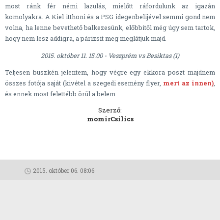
most ránk fér némi lazulás, mielőtt ráfordulunk az igazán
komolyakra. A Kiel itthoni és a PSG idegenbelijével semmi gond nem
volna, ha lenne bevethető balkezesünk, előbbitől még úgy sem tartok,
hogy nem lesz addigra, a párizsit meg meglátjuk majd.
2015. október 11. 15.00 - Veszprém vs Besiktas (1)
Teljesen büszkén jelentem, hogy végre egy ekkora poszt majdnem
összes fotója saját (kivétel a szegedi esemény flyer,
mert az innen)
,
és ennek most felettébb örül a belem.
Szerző:
momirCsilics
2015. október 06. 08:06