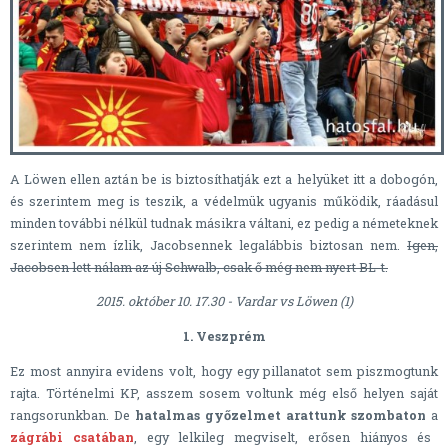
A Löwen ellen aztán be is biztosíthatják ezt a helyüket itt a dobogón,
és szerintem meg is teszik, a védelmük ugyanis működik, ráadásul
minden további nélkül tudnak másikra váltani, ez pedig a németeknek
szerintem nem ízlik, Jacobsennek legalábbis biztosan nem.
Igen,
Jacobsen lett nálam az új Schwalb, csak ő még nem nyert BL-t.
2015. október 10. 17.30 - Vardar vs Löwen (1)
1. Veszprém
Ez most annyira evidens volt, hogy egy pillanatot sem piszmogtunk
rajta. Történelmi KP, asszem sosem voltunk még első helyen saját
rangsorunkban. De
hatalmas győzelmet arattunk szombaton
a
zágrábi csatában
, egy lelkileg megviselt, erősen hiányos és