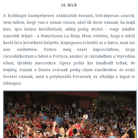
16. NLR
A Koldingot ünnepélyesen száműztük ezennel, botrányosan szarok,
nem tudom, hogy van-e onnan vissza, ahol ők most vannak, ha majd
lesz, újra listára kerülhetnek, addig pedig utolsó - vagy inkább
második feljutó - a Naturhouse La Rioja. Nem véletlen, hogy a céből
kerül fel a következő helyette, lényegesen erősebb az a hatos, mint azt
már említettem. Fontos még ezzel kapcsolatban, hogy
rácsodálkoztam a héten a Portora, amikor is rászaladtam a Vojvodina
elleni, újvidéki meccsükre. Egész pofás kis handballt toltak, de
tényleg. Annak a Duarte srácnak pedig olyan emelkedése és erejű
lövései vannak, mint a pelyhesállú Pereznek, és eltalálja a kaput is
többnyire.