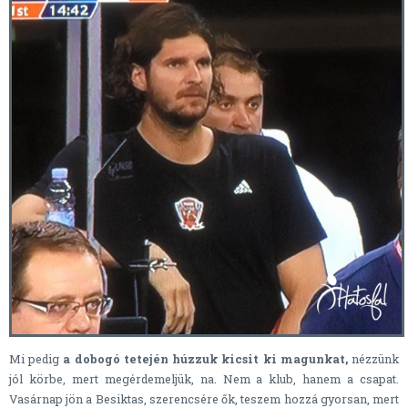
Mi pedig
a dobogó tetején húzzuk kicsit ki magunkat,
nézzünk
jól körbe, mert megérdemeljük, na. Nem a klub, hanem a csapat.
Vasárnap jön a Besiktas, szerencsére ők, teszem hozzá gyorsan, mert