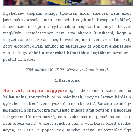
Dujshebaev csapatai amúgy tipikusan azok, amelyek nem azért
játszanak szorosakat, mert nem jobbak egyik-másik csapatnál többel,
hanem azért, mert pont annyit adnak ki magukból, amennyit a helyzet
megkíván. Természetesen nem arra akarok kilyukadni, hogy a
helyzet döntetlent kívánt meg Löwenben, mert azért azt is látni kell,
hogy előfordul olyan, amikor az ellenfélnek is konkrét elképzelése
van, de hogy
abból a meccsből kihozták a legtöbbet
azzal az 1
ponttal, az biztos.
2015. október 10. 16.00 - Kielce vs Jamalistad (1)
4. Barcelona
Nem volt annyira meggyőző
, igen, de őszintén, szerintem ha
kellett volna, rongyoltak volna még kicsit, hogy ne legyen kérdés a
győzelem, csak egészen egyszerűen nem kellett. A Barcára, de amúgy
jellemzően a spanyolokra ráhúzható mindaz, amit fentebb a Kielcénél
fejtegettem. Ha nem muszáj, nem szakadnak meg, mañana van, mit
nem értesz ezen? A keret rendben van, a védekezés kicsit szellős
ugyan, de Saric is pöpec még mindig, szóval valószínűleg úgy