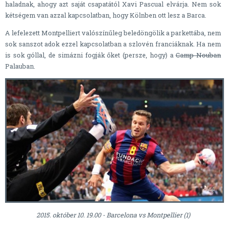
haladnak, ahogy azt saját csapatától Xavi Pascual elvárja. Nem sok
kétségem van azzal kapcsolatban, hogy Kölnben ott lesz a Barca.
A lefelezett Montpelliert valószínűleg beledöngölik a parkettába, nem
sok sanszot adok ezzel kapcsolatban a szlovén franciáknak. Ha nem
is sok góllal, de simázni fogják őket (persze, hogy) a
Camp Nouban
Palauban.
2015. október 10. 19.00 - Barcelona vs Montpellier (1)