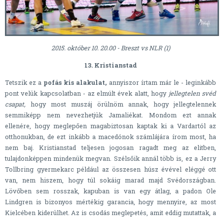
2015. október 10. 20.00 - Breszt vs NLR (1)
13. Kristianstad
Tetszik ez a
pofás kis alakulat,
annyiszor írtam már le - leginkább
pont velük kapcsolatban - az elmúlt évek alatt, hogy
jellegtelen svéd
csapat,
hogy most muszáj örülnöm annak, hogy jellegtelennek
semmiképp nem nevezhetjük Jamaliékat. Mondom ezt annak
ellenére, hogy meglepően magabiztosan kaptak ki a Vardartól az
otthonukban, de ezt inkább a macedónok számlájára írom most, ha
nem baj. Kristianstad teljesen jogosan ragadt meg az elitben,
tulajdonképpen mindenük megvan. Szélsőik annál több is, ez a Jerry
Tollbring gyermekarc például az összesen húsz évével eléggé ott
van, nem hiszem, hogy túl sokáig marad majd Svédországban.
Lövőben sem rosszak, kapuban is van egy átlag, a padon Ole
Lindgren is bizonyos mértékig garancia, hogy mennyire, az most
Kielcében kiderülhet. Az is csodás meglepetés, amit eddig mutattak, a