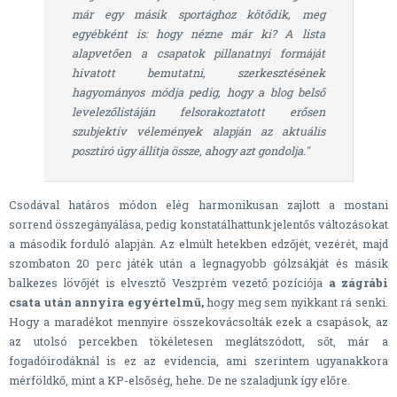
már egy másik sportághoz kötődik, meg
egyébként is: hogy nézne már ki? A lista
alapvetően a csapatok pillanatnyi formáját
hivatott bemutatni, szerkesztésének
hagyományos módja pedig, hogy a blog belső
levelezőlistáján felsorakoztatott erősen
szubjektív vélemények alapján az aktuális
posztíró úgy állítja össze, ahogy azt gondolja."
Csodával határos módon elég harmonikusan zajlott a mostani
sorrend összegányálása, pedig konstatálhattunk jelentős változásokat
a második forduló alapján. Az elmúlt hetekben edzőjét, vezérét, majd
szombaton 20 perc játék után a legnagyobb gólzsákját és másik
balkezes lövőjét is elvesztő Veszprém vezető pozíciója
a zágrábi
csata után annyira egyértelmű,
hogy meg sem nyikkant rá senki.
Hogy a maradékot mennyire összekovácsolták ezek a csapások, az
az utolsó percekben tökéletesen meglátszódott, sőt, már a
fogadóirodáknál is ez az evidencia, ami szerintem ugyanakkora
mérföldkő, mint a KP-elsőség, hehe. De ne szaladjunk így előre.