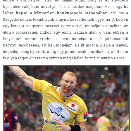
kijelentés valójában mivel jár és mit hordoz magában. Azt, hogy
ki
lehet kapni a közvetlen konkurencia otthonában
, sőt, hát a
Szegedet nem is tekinthetjük annyira közvetlennek ugye, na. A Löwen
egy hatszor megnyert meccset
hensezett
el, maradjunk annyiban, az
utolsó időkérésnél, mikor egy előny leadása után x van, ebben a
helyzetben semmi értelmeset nem mondani a saját játékosainak
nagyon Jacobsenes, azt kell mondjam. De itt most a Kielce a lényeg,
ők pedig addig tepertek, amíg egy pontot csak lenyúltak ott, ahol nem
is olyan régen elvérzett a szintén még életlen formáját mutató Barca.