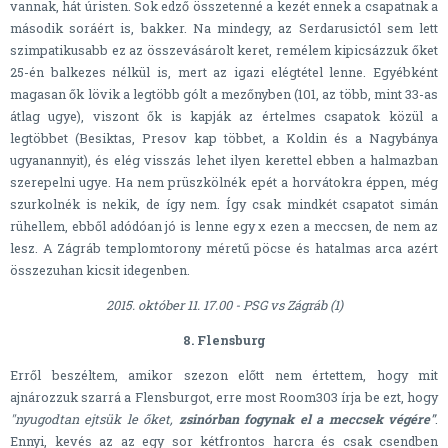
vannak, hát úristen. Sok edző összetenné a kezét ennek a csapatnak a
második soráért is, bakker. Na mindegy, az Serdarusictól sem lett
szimpatikusabb ez az összevásárolt keret, remélem kipicsázzuk őket
25-én balkezes nélkül is, mert az igazi elégtétel lenne. Egyébként
magasan ők lövik a legtöbb gólt a mezőnyben (101, az több, mint 33-as
átlag ugye), viszont ők is kapják az értelmes csapatok közül a
legtöbbet (Besiktas, Presov kap többet, a Koldin és a Nagybánya
ugyanannyit), és elég visszás lehet ilyen kerettel ebben a halmazban
szerepelni ugye. Ha nem prüszkölnék epét a horvátokra éppen, még
szurkolnék is nekik, de így nem. Így csak mindkét csapatot simán
rühellem, ebből adódóan jó is lenne egy x ezen a meccsen, de nem az
lesz. A Zágráb templomtorony méretű pöcse és hatalmas arca azért
összezuhan kicsit idegenben.
2015. október 11. 17.00 - PSG vs Zágráb (1)
8. Flensburg
Erről beszéltem, amikor szezon előtt nem értettem, hogy mit
ajnározzuk szarrá a Flensburgot, erre most Room303 írja be ezt, hogy
"nyugodtan ejtsük le őket,
zsinórban fogynak el a meccsek végére"
.
Ennyi, kevés az az egy sor kétfrontos harcra és csak csendben