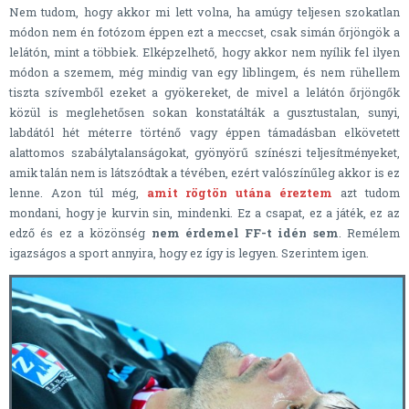
Nem tudom, hogy akkor mi lett volna, ha amúgy teljesen szokatlan
módon nem én fotózom éppen ezt a meccset, csak simán őrjöngök a
lelátón, mint a többiek. Elképzelhető, hogy akkor nem nyílik fel ilyen
módon a szemem, még mindig van egy liblingem, és nem rühellem
tiszta szívemből ezeket a gyökereket, de mivel a lelátón őrjöngők
közül is meglehetősen sokan konstatálták a gusztustalan, sunyi,
labdától hét méterre történő vagy éppen támadásban elkövetett
alattomos szabálytalanságokat, gyönyörű színészi teljesítményeket,
amik talán nem is látszódtak a tévében, ezért valószínűleg akkor is ez
lenne. Azon túl még,
amit rögtön utána éreztem
azt tudom
mondani, hogy je kurvin sin, mindenki. Ez a csapat, ez a játék, ez az
edző és ez a közönség
nem érdemel FF-t idén sem
. Remélem
igazságos a sport annyira, hogy ez így is legyen. Szerintem igen.