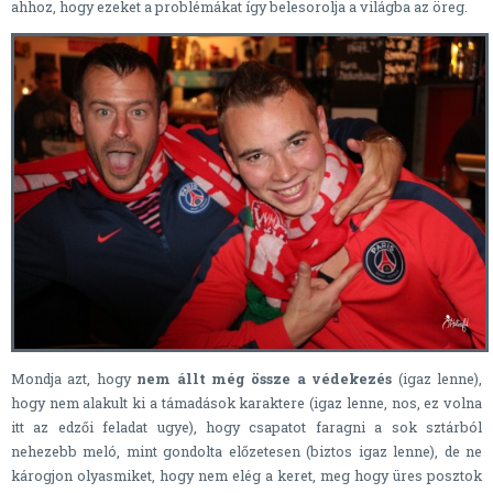
ahhoz, hogy ezeket a problémákat így belesorolja a világba az öreg.
Mondja azt, hogy
nem állt még össze a védekezés
(igaz lenne),
hogy nem alakult ki a támadások karaktere (igaz lenne, nos, ez volna
itt az edzői feladat ugye), hogy csapatot faragni a sok sztárból
nehezebb meló, mint gondolta előzetesen (biztos igaz lenne), de ne
károgjon olyasmiket, hogy nem elég a keret, meg hogy üres posztok