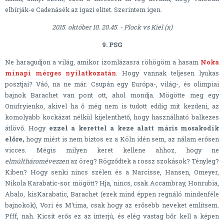
elbírják-e Cadenásék az igazi elitet. Szerintem igen.
2015. október 10. 20.45. - Plock vs Kiel (x)
9. PSG
Ne haragudjon a világ, amikor izomlázasra röhögöm a hasam
Noka
minapi mérges nyilatkozatán
. Hogy vannak teljesen lyukas
posztjai? Váó, na ne már. Csupán egy Európa-, világ-, és olimpiai
bajnok Barachet van pont ott, ahol mondja. Mögötte meg egy
Onufryienko, akivel ha ő még nem is tudott eddig mit kezdeni, az
komolyabb kockázat nélkül kijelenthető, hogy használható balkezes
átlövő. Hogy
ezzel a kerettel a keze alatt máris mosakodik
előre,
hogy miért is nem biztos ez a Köln idén sem, az nálam erősen
vicces. Mégis milyen keret kellene ahhoz, hogy ne
elmúltháromévezzen
az öreg? Rögződtek a rossz szokások? Tényleg?
Kiben? Hogy senki nincs szélen és a Narcisse, Hansen, Omeyer,
Nikola Karabatic-sor mögött? Hja, nincs, csak Accambray, Honrubia,
Abalo, kisKarabatic, Barachet (ezek mind éppen regnáló mindenféle
bajnokok), Vori és M'tima, csak hogy az erősebb neveket említsem.
Pfff, nah. Kicsit erős ez az interjú, és elég vastag bőr kell a képen