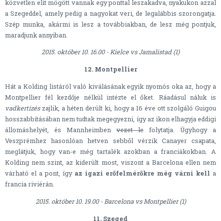
közvetlen elit mögött vannak egy ponttal leszakadva, nyakukon azzal
a Szegeddel, amely pedig a nagyokat veri, de legalábbis szorongatja.
Szép munka, akármi is lesz a továbbiakban, de lesz még pontjuk,
maradjunk annyiban.
2015. október 10. 16.00 - Kielce vs Jamalistad (1)
12. Montpellier
Hát a Kolding listáról való kiválásának egyik nyomós oka az, hogy a
Montpellier fél kezdője nélkül intézte el őket. Ráadásul náluk is
vadkertizés
zajlik, a héten derült ki, hogy a 16 éve ott szolgáló Guigou
hosszabbításában nem tudtak megegyezni, így az ikon elhagyja eddigi
állomáshelyét, és Mannheimben
vezet le
folytatja. Úgyhogy a
Veszprémhez hasonlóan hetven sebből vérzik Canayer csapata,
meglátjuk, hogy van-e még tartalék azokban a franciákokban. A
Kolding nem szint, az kiderült most, viszont a Barcelona ellen nem
várható el a pont, így
az igazi erőfelmérőkre még várni kell
a
francia riviérán.
2015. október 10. 19.00 - Barcelona vs Montpellier (1)
11. Szeged