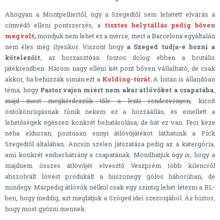
Ahogyan a Montpelliertől, úgy a Szegedtől sem lehetett elvárás a
címvédő elleni pontszerzés, a
tisztes helytállás pedig bőven
megvolt,
mondjuk nem lehet ez a mérce, mert a Barcelona egyáltalán
nem éles még ilyenkor. Viszont hogy
a Szeged tudja-e hozni a
kötelezőit
, az borzasztóan fontos dolog ebben a brutális
játékrendben. Három nagy elleni két pont bőven vállalható, de csak
akkor, ha behúzzák simán ezt a
Kolding-túrát.
A listán is állandóan
téma, hogy
Pastor vajon miért nem akar átlövőket a csapatába
,
majd most megkérdezzük tőle a lenti rendezvényen,
kicsit
öntökönrúgásnak tűnik nekem ez a hozzáállás, és emellett a
lehetőségek egészen konkrét behatárolása, de hát ez van. Feci keze
néha eldurran, pontosan ennyi átlövőjátékot láthatunk a Pick
Szegedtől általában. Ancsin szélen játszatása pedig az a katergória,
ami konkrét emberhátrány a csapatának. Mondhatjuk úgy is, hogy a
majdnem összes átlövőjét elvesztő Veszprém több kilencről
abszolvált lövést produkált a huszonegy gólos háborúban, de
mindegy. Márpedig átlövők nélkül csak egy szintig lehet létezni a BL-
ben, hogy meddig, azt meglátjuk a Szöged idei szezonjából. Az biztos,
hogy most győzni mennek.