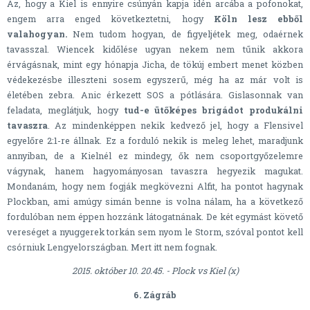
Az, hogy a Kiel is ennyire csúnyán kapja idén arcába a pofonokat,
engem arra enged következtetni, hogy
Köln lesz ebből
valahogyan.
Nem tudom hogyan, de figyeljétek meg, odaérnek
tavasszal. Wiencek kidőlése ugyan nekem nem tűnik akkora
érvágásnak, mint egy hónapja Jicha, de tökúj embert menet közben
védekezésbe illeszteni sosem egyszerű, még ha az már volt is
életében zebra. Anic érkezett SOS a pótlására. Gislasonnak van
feladata, meglátjuk, hogy
tud-e ütőképes brigádot produkálni
tavaszra
. Az mindenképpen nekik kedvező jel, hogy a Flensivel
egyelőre 2:1-re állnak. Ez a forduló
nekik is meleg lehet, maradjunk
annyiban, de a Kielnél ez mindegy, ők nem csoportgyőzelemre
vágynak, hanem hagyományosan tavaszra hegyezik magukat.
Mondanám, hogy nem fogják megkövezni Alfit, ha pontot hagynak
Plockban, ami amúgy simán benne is volna nálam, ha a következő
fordulóban nem éppen hozzánk látogatnának. De két egymást követő
vereséget a nyuggerek torkán sem nyom le Storm, szóval pontot kell
csórniuk Lengyelországban. Mert itt nem fognak.
2015. október 10. 20.45. - Plock vs Kiel (x)
6. Zágráb