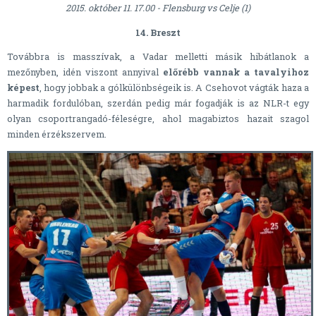
2015. október 11. 17.00 - Flensburg vs Celje (1)
14. Breszt
Továbbra is masszívak, a Vadar melletti másik hibátlanok a
mezőnyben, idén viszont annyival
előrébb vannak a tavalyihoz
képest
, hogy jobbak a gólkülönbségeik is. A Csehovot vágták haza a
harmadik fordulóban, szerdán pedig már fogadják is az NLR-t egy
olyan csoportrangadó-féleségre, ahol magabiztos hazait szagol
minden érzékszervem.