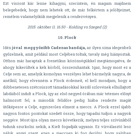
Ezt viszont kár lenne kihagyni, szerintem, én magam majdnem
belegebedek, hogy nem lehetek ott, de már felkértem a jelöltjeimet,
remélem valamelyikük megjelenik a rendezvényen.
2015. október 11. 16.50 - Kolding vs Szeged (2)
10. Plock
Idén
jóval meggyőzőbb Cadenas bandája,
az ilyen sima idegenbeli
győzelmek, amit például most Celjében toltak, tavaly még hiányoztak.
Otthon már haraptak a frenetikus közönségükkel megtámogatva, de
ahogy kikerültek a kék körből, összezuhantak. Igaz, hogy most ez a
Celje sem az, amelyik komolyan veszélyes lehet bármelyik nagyra, de
anélkül, hogy elvenném a Plock érdemeit, el kell mondjam, hogy a
döbbenetesen szétcsúszott támadásokkal kezdő szlovének elhullajtott
labdáiból indult a Plock, így az első negyed órában már tetemes előnyt
halmozott fel, a második félidőre pedig hiába rendezte magát
ütőképesre a Celje, egyszerűen elment a meccs. A Plock ezzel újabb
nagyon fontos pontokat szedett össze, hogy tapadni tudjon a nagyok
seggére. Most újra olyan meccs következik, melyen teljes szívünkből
tudunk szurkolni nekik, a Kielt fogadják ugyanis. Ez vízválasztó lesz
náluk, annyi szent, ezen a meccsen ki fog derülni, hogy valóban