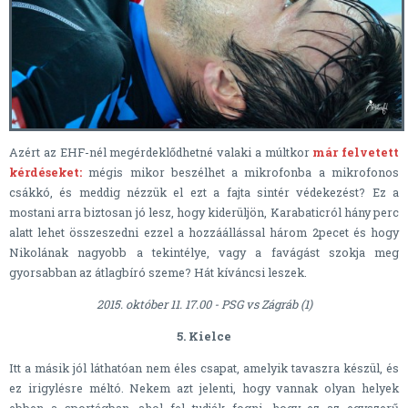
Azért az EHF-nél megérdeklődhetné valaki a múltkor
már felvetett
kérdéseket:
mégis mikor beszélhet a mikrofonba a mikrofonos
csákkó, és meddig nézzük el ezt a fajta sintér védekezést? Ez a
mostani arra biztosan jó lesz, hogy kiderüljön, Karabaticról hány perc
alatt lehet összeszedni ezzel a hozzáállással három 2pecet és hogy
Nikolának nagyobb a tekintélye, vagy a favágást szokja meg
gyorsabban az átlagbíró szeme? Hát kíváncsi leszek.
2015. október 11. 17.00 - PSG vs Zágráb (1)
5. Kielce
Itt a másik jól láthatóan nem éles csapat, amelyik tavaszra készül, és
ez irigylésre méltó. Nekem azt jelenti, hogy vannak olyan helyek
ebben a sportágban, ahol fel tudják fogni, hogy ez az egyszerű