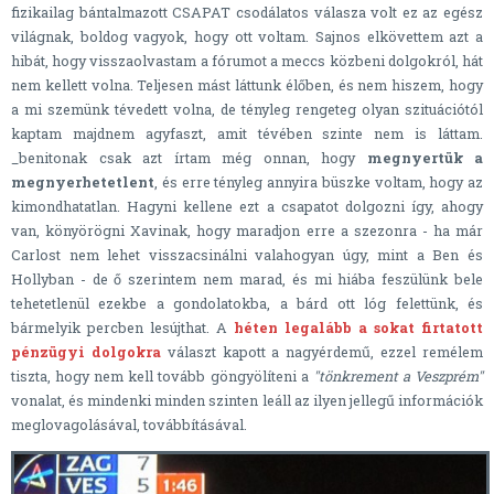
fizikailag bántalmazott CSAPAT csodálatos válasza volt ez az egész
világnak, boldog vagyok, hogy ott voltam. Sajnos elkövettem azt a
hibát, hogy visszaolvastam a fórumot a meccs közbeni dolgokról, hát
nem kellett volna. Teljesen mást láttunk élőben, és nem hiszem, hogy
a mi szemünk tévedett volna, de tényleg rengeteg olyan szituációtól
kaptam majdnem agyfaszt, amit tévében szinte nem is láttam.
_benitonak csak azt írtam még onnan, hogy
megnyertük a
megnyerhetetlent
, és erre tényleg annyira büszke voltam, hogy az
kimondhatatlan. Hagyni kellene ezt a csapatot dolgozni így, ahogy
van, könyörögni Xavinak, hogy maradjon erre a szezonra - ha már
Carlost nem lehet visszacsinálni valahogyan úgy, mint a Ben és
Hollyban - de ő szerintem nem marad, és mi hiába feszülünk bele
tehetetlenül ezekbe a gondolatokba, a bárd ott lóg felettünk, és
bármelyik percben lesújthat. A
héten legalább a sokat firtatott
pénzügyi dolgokra
választ kapott a nagyérdemű, ezzel remélem
tiszta, hogy nem kell tovább göngyölíteni a
"tönkrement a Veszprém"
vonalat, és mindenki minden szinten leáll az ilyen jellegű információk
meglovagolásával, továbbításával.