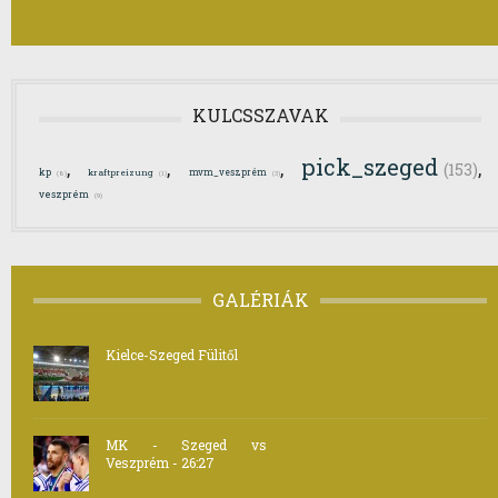
KULCSSZAVAK
pick_szeged
,
,
,
,
(153)
kp
mvm_veszprém
kraftpreizung
(8)
(1)
(3)
veszprém
(9)
GALÉRIÁK
Kielce-Szeged Fülitől
MK - Szeged vs
Veszprém - 26:27