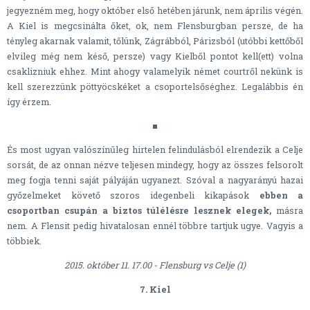
jegyezném meg, hogy október első hetében járunk, nem április végén.
A Kiel is megcsinálta őket, ok, nem Flensburgban persze, de ha
tényleg akarnak valamit, tőlünk, Zágrábból, Párizsból (utóbbi kettőből
elvileg még nem késő, persze) vagy Kielből pontot kell(ett) volna
csaklizniuk ehhez. Mint ahogy valamelyik német courtről nekünk is
kell szerezzünk pöttyöcskéket a csoportelsőséghez. Legalábbis én
így érzem.
És most ugyan valószínűleg hirtelen felindulásból elrendezik a Celje
sorsát, de az onnan nézve teljesen mindegy, hogy az összes felsorolt
meg fogja tenni saját pályáján ugyanezt. Szóval a nagyarányú hazai
győzelmeket követő szoros idegenbeli kikapások
ebben a
csoportban csupán a biztos túlélésre lesznek elegek,
másra
nem. A Flensit pedig hivatalosan ennél többre tartjuk ugye. Vagyis a
többiek.
2015. október 11. 17.00 - Flensburg vs Celje (1)
7. Kiel