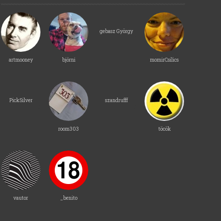
gebasz György
artmooney
björni
momirCsilics
PickSilver
szandrufff
room303
töcök
vautor
_benito