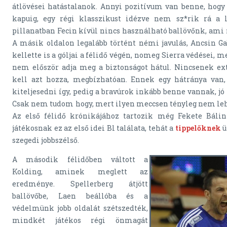
átlövései hatástalanok. Annyi pozitívum van benne, hog
kapuig, egy régi klasszikust idézve nem sz*rik rá a l
pillanatban Fecin kívül nincs használható ballövőnk, ami
A másik oldalon legalább történt némi javulás, Ancsin Gab
kellette is a góljai a félidő végén, nomeg Sierra védései, 
nem először adja meg a biztonságot hátul. Nincsenek ext
kell azt hozza, megbízhatóan. Ennek egy hátránya va
kiteljesedni így, pedig a bravúrok inkább benne vannak, jó 
Csak nem tudom hogy, mert ilyen meccsen tényleg nem lehe
Az első félidő krónikájához tartozik még Fekete Bálint 
játékosnak ez az első idei Bl találata, tehát a
tippelőknek
ü
szegedi jobbszélső.
A második félidőben váltott a
Kolding, aminek meglett az
eredménye. Spellerberg átjött
ballövőbe, Laen beállóba és a
védelmünk jobb oldalát szétszedték,
mindkét játékos régi önmagát