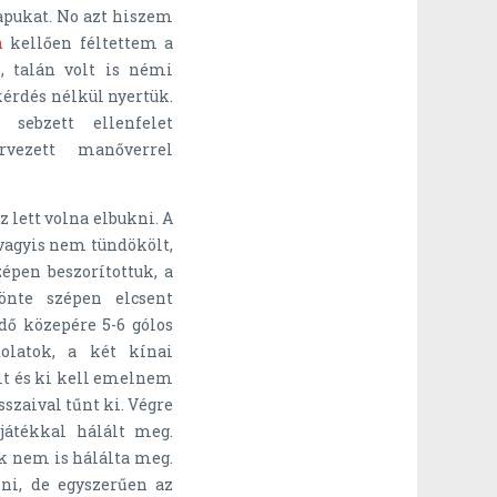
kapukat. No azt hiszem
n
kellően féltettem a
, talán volt is némi
 kérdés nélkül nyertük.
sebzett ellenfelet
rvezett manőverrel
z lett volna elbukni. A
 vagyis nem tündökölt,
pen beszorítottuk, a
önte szépen elcsent
idő közepére 5-6 gólos
olatok, a két kínai
lt és ki kell emelnem
sszaival tűnt ki. Végre
játékkal hálált meg.
k nem is hálálta meg.
ni, de egyszerűen az