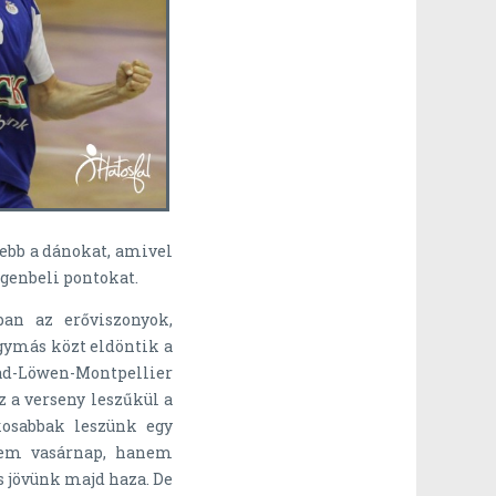
ebb a dánokat, amivel
genbeli pontokat.
an az erőviszonyok,
egymás közt eldöntik a
ad-Löwen-Montpellier
 a verseny leszűkül a
osabbak leszünk egy
nem vasárnap, hanem
 jövünk majd haza. De