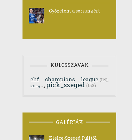
Győzelem a sorsunkért
KULCSSZAVAK
ehf champions league
,
(119)
pick_szeged
,
(153)
kolding
(4)
GALÉRIÁK
Kielce-Szeged Fülitől