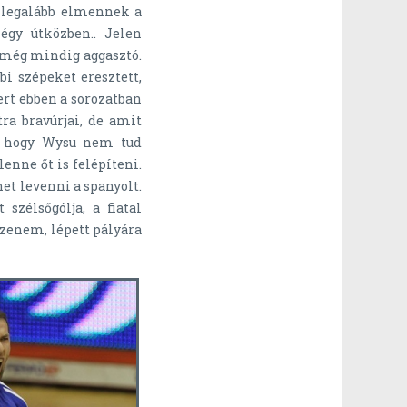
y legalább elmennek a
égy útközben.. Jelen
 még mindig aggasztó.
i szépeket eresztett,
mert ebben a sorozatban
ra bravúrjai, de amit
n, hogy Wysu nem tud
lenne őt is felépíteni.
t levenni a spanyolt.
szélsőgólja, a fiatal
zenem, lépett pályára