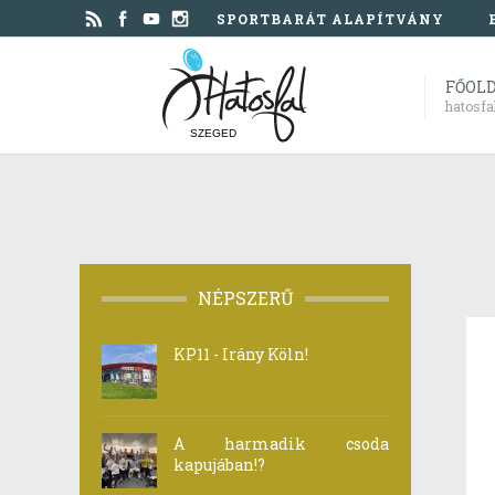
SPORTBARÁT ALAPÍTVÁNY
FŐOL
hatosfa
SZEGED
NÉPSZERŰ
KP11 - Irány Köln!
A harmadik csoda
kapujában!?