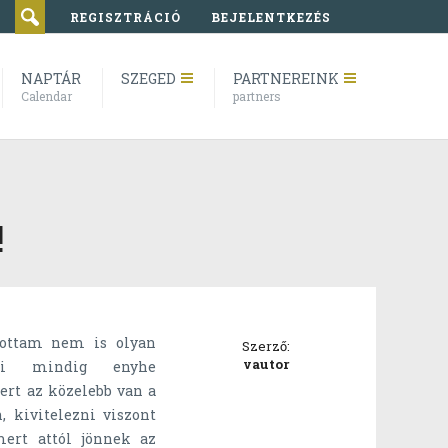
REGISZTRÁCIÓ
BEJELENTKEZÉS
NAPTÁR
SZEGED
PARTNEREINK
Calendar
partners
!
lottam nem is olyan
Szerző:
vautor
zni mindig enyhe
ert az közelebb van a
, kivitelezni viszont
mert attól jönnek az