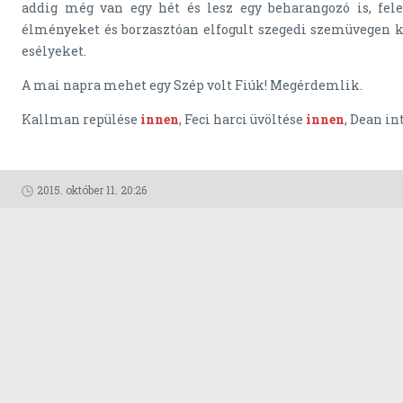
addig még van egy hét és lesz egy beharangozó is, fele
élményeket és borzasztóan elfogult szegedi szemüvegen ke
esélyeket.
A mai napra mehet egy Szép volt Fiúk! Megérdemlik.
Kallman repülése
innen
, Feci harci üvöltése
innen
, Dean i
2015. október 11. 20:26