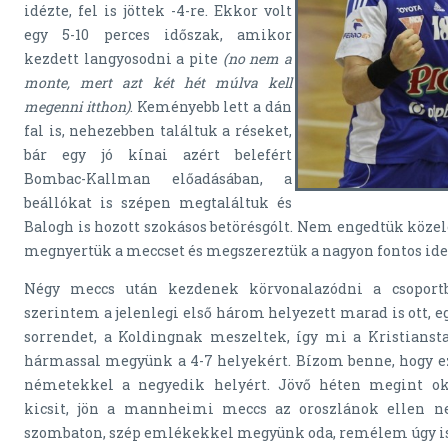
idézte, fel is jöttek -4-re. Ekkor volt
egy 5-10 perces időszak, amikor
kezdett langyosodni a pite
(no nem a
monte, mert azt két hét múlva kell
megenni itthon)
. Keményebb lett a dán
fal is, nehezebben találtuk a réseket,
bár egy jó kínai azért belefért
Bombac-Kallman előadásában, a
beállókat is szépen megtaláltuk és
Balogh is hozott szokásos betörésgólt. Nem engedtük közel
megnyertük a meccset és megszereztük a nagyon fontos ide
Négy meccs után kezdenek körvonalazódni a csoportb
szerintem a jelenlegi első három helyezett marad is ott, 
sorrendet, a Koldingnak meszeltek, így mi a Kristianst
hármassal megyünk a 4-7 helyekért. Bízom benne, hogy ez
németekkel a negyedik helyért. Jövő héten megint ok
kicsit, jön a mannheimi meccs az oroszlánok ellen 
szombaton, szép emlékekkel megyünk oda, remélem úgy is