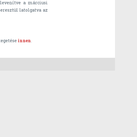
levenítve a márciusi
resztül latolgatva az
ntegetése
innen
.