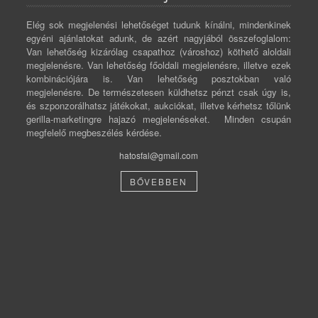
Elég sok megjelenési lehetőséget tudunk kínálni, mindenkinek
egyéni ajánlatokat adunk, de azért nagyjából összefoglalom:
Van lehetőség kizárólag csapathoz (városhoz) köthető aloldali
megjelenésre. Van lehetőség főoldali megjelenésre, illetve ezek
kombinációjára is. Van lehetőség posztokban való
megjelenésre. De természetesen küldhetsz pénzt csak úgy is,
és szponzorálhatsz játékokat, aukciókat, illetve kérhetsz tőlünk
gerilla-marketingre hajazó megjelenéseket. Minden csupán
megfelelő megbeszélés kérdése.
hatosfal@gmail.com
BŐVEBBEN