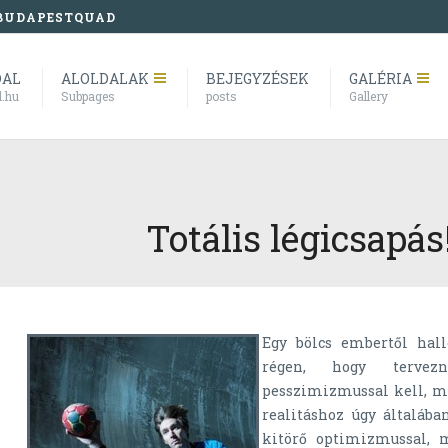
BUDAPESTQUAD
DAL
ALOLDALAK
BEJEGYZÉSEK
GALÉRIA
l.hu
Subpages
posts
Gallery
Totális légicsapás
Egy bölcs embertől hal
régen, hogy terve
pesszimizmussal kell, m
realitáshoz úgy általában
kitörő optimizmussal, 