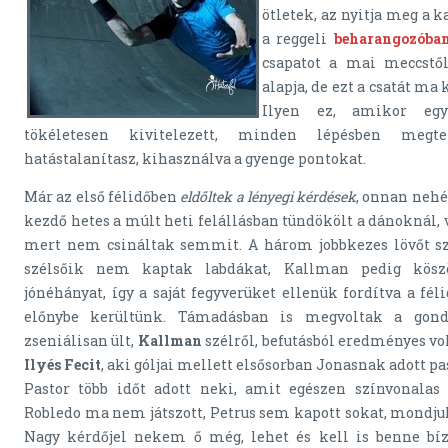
ötletek, az nyitja meg a 
a reggeli
beharangozóba
csapatot a mai meccstől
alapja, de ezt a csatát ma
Ilyen ez, amikor egy 
tökéletesen kivitelezett, minden lépésben megte
hatástalanítasz, kihasználva a gyenge pontokat.
Már az első félidőben
eldőltek a lényegi kérdések
, onnan nehé
kezdő hetes a múlt heti felállásban tündökölt a dánoknál,
mert nem csináltak semmit. A három jobbkezes lövőt szé
szélsőik nem kaptak labdákat, Kallman pedig kösz
jónéhányat, így a saját fegyverüket ellenük fordítva a fél
előnybe kerültünk. Támadásban is megvoltak a gond
zseniálisan ült,
Kallman
szélről, befutásból eredményes vo
Ilyés Fecit
, aki góljai mellett elsősorban Jonasnak adott pa
Pastor több időt adott neki, amit egészen színvonalas 
Robledo ma nem játszott, Petrus sem kapott sokat, mondju
Nagy kérdőjel nekem ő még, lehet és kell is benne bíz