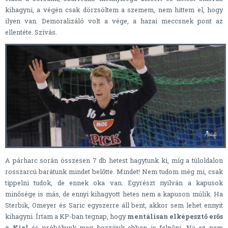
kihagyni, a végén csak dörzsöltem a szemem, nem hittem el, hogy
ilyen van. Demoralizáló volt a vége, a hazai meccsnek pont az
ellentéte. Szívás.
A párharc során összesen 7 db hetest hagytunk ki, míg a túloldalon
rosszarcú barátunk mindet belőtte. Mindet! Nem tudom még mi, csak
tippelni tudok, de ennek oka van. Egyrészt nyilván a kapusok
minősége is más, de ennyi kihagyott hetes nem a kapuson múlik. Ha
Sterbik, Omeyer és Saric egyszerre áll bent, akkor sem lehet ennyit
kihagyni. Írtam a KP-ban tegnap, hogy
mentálisan elképesztő erős
a Kiel
és próbáljunk meg hozzájuk ebben is felnőni. Na ez nem