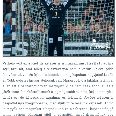
Verhető volt ez a Kiel, de kétszer is
a maximumot kellett volna
nyújtanunk
, ami főleg a visszavágón nem sikerült. Sokkal jobb
átlövősoruk van és fejben is jobbak, nomeg kapuban, nagyjából itt dőlt
el. Több győztes típusú játékosuk van. Hiába volt jó a taktika, felállt fal
ellen ezt a párharcot bőven megnyertük, de nem csak ebből áll ez a
játék. Ismét belekóstolhattunk a legmagasabb szintbe, látjuk mennyire
nehéz ez, de kétségkívül izgalmas és felemelő. Jövőre teljesen új
csapattal újra megpróbáljuk, meglátjuk mire leszünk képesek. Addig
is tegyük oda magunkat a bajnokikon és a debreceni kupadöntőn, jó
lenne szépen búcsúzni ettől a csapattól, megérdemelnének egy