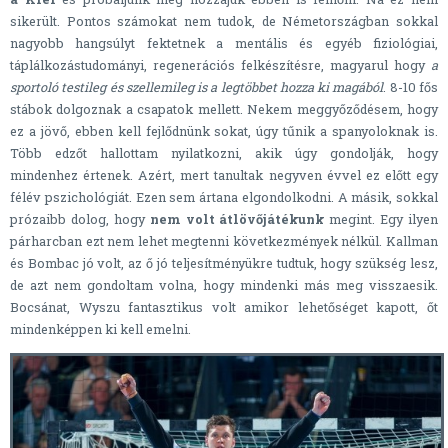
sikerült. Pontos számokat nem tudok, de Németországban sokkal
nagyobb hangsúlyt fektetnek a mentális és egyéb fiziológiai,
táplálkozástudományi, regenerációs felkészítésre, magyarul hogy
a
sportoló testileg és szellemileg is a legtöbbet hozza ki magából
. 8-10 fős
stábok dolgoznak a csapatok mellett. Nekem meggyőződésem, hogy
ez a jövő, ebben kell fejlődnünk sokat, úgy tűnik a spanyoloknak is.
Több edzőt hallottam nyilatkozni, akik úgy gondolják, hogy
mindenhez értenek. Azért, mert tanultak negyven évvel ez előtt egy
félév pszichológiát. Ezen sem ártana elgondolkodni. A másik, sokkal
prózaibb dolog, hogy
nem volt átlövőjátékunk
megint. Egy ilyen
párharcban ezt nem lehet megtenni következmények nélkül. Kallman
és Bombac jó volt, az ő jó teljesítményükre tudtuk, hogy szükség lesz,
de azt nem gondoltam volna, hogy mindenki más meg visszaesik.
Bocsánat, Wyszu fantasztikus volt amikor lehetőséget kapott, őt
mindenképpen ki kell emelni.