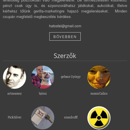
pénzt csak úgy is, és szponzorálhatsz játékokat, aukciókat, illetve
kérhetsz tőlünk gerilla-marketingre hajazó megjelenéseket. Minden
csupán megfelelő megbeszélés kérdése.
hatosfal@gmail.com
BŐVEBBEN
Szerzők
gebasz György
artmooney
björni
momirCsilics
PickSilver
szandrufff