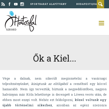
SPORTBARÁT ALAPÍTVÁNY
BUDAPESTQUAD
SZEGED
Ők a Kiel...
Vége a dalnak, nem sikerült megismételni a vasárnapi
teljesítményünket,
kizúgtunk az elitligából
a reméltnél egy körrel
hamarabb. Nem így terveztük, bíztunk a negyeddöntőben, nagyon
halványan már Köln lehetősége is derengett a Löwen verés után, de
ebben most ennyi volt. Nehéz ezt feldolgozni,
közel voltunk egy
újabb történelmi sikerhez
, azonban az egész szezonra