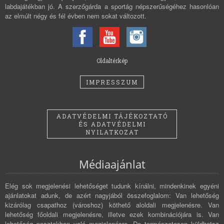
labdajátékban jó. A szerzőgárda a sportág népszerűségéhez hasonlóan
az elmúlt négy és fél évben nem sokat változott.
Oldaltérkép
IMPRESSZUM
ADATVÉDELMI TÁJÉKOZTATÓ
ÉS ADATVÉDELMI
NYILATKOZAT
Médiaajánlat
Elég sok megjelenési lehetőséget tudunk kínálni, mindenkinek egyéni
ajánlatokat adunk, de azért nagyjából összefoglalom: Van lehetőség
kizárólag csapathoz (városhoz) köthető aloldali megjelenésre. Van
lehetőség főoldali megjelenésre, illetve ezek kombinációjára is. Van
lehetőség posztokban való megjelenésre. De természetesen küldhetsz