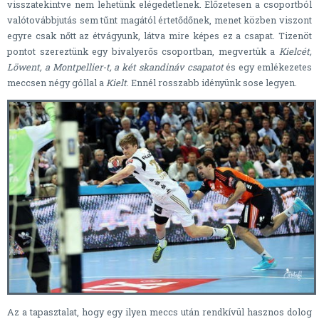
visszatekintve nem lehetünk elégedetlenek. Előzetesen a csoportból
valótovábbjutás sem tűnt magától értetődőnek, menet közben viszont
egyre csak nőtt az étvágyunk, látva mire képes ez a csapat. Tizenöt
pontot szereztünk egy bivalyerős csoportban, megvertük a
Kielcét,
Löwent, a Montpellier-t, a két skandináv csapatot
és egy emlékezetes
meccsen négy góllal a
Kielt
. Ennél rosszabb idényünk sose legyen.
Az a tapasztalat, hogy egy ilyen meccs után rendkívül hasznos dolog