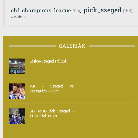
pick_szeged
ehf champions league
,
,
(153)
(119)
thw_kiel
(6)
GALÉRIÁK
Kielce-Szeged Fülitől
MK - Szeged vs
Veszprém - 26:27
BL- MOL-Pick Szeged -
THW Kiel 33-29