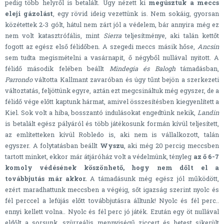
pedig több helyről is betalált. Úgy nézett ki
megúsztuk a meccs
eleji gázolást
, egy rövid ideig vezettünk is. Nem sokáig, gyorsan
közétettek 2-3 gólt, hátul nem zárt jól a védelem, bár annyira még ez
nem volt katasztrófális, mint
Sierra
teljesítménye, aki talán kettőt
fogott az egész első félidőben. A szegedi meccs másik hőse,
Ancsin
sem tudta megismételni a vasárnapit, ő négyből nullával nyitott. A
félidő második felében beállt
Mindegia és Balogh
támadásban,
Parrondo
váltotta Kallmant zavaróban és úgy tűnt bejön a szerkezeti
változtatás, feljöttünk egyre, aztán ezt megcsináltuk még egyszer, de a
félidő vége előtt kaptunk hármat, amivel összesítésben kiegyenlített a
Kiel. Sok volt a hiba, bosszantó indulásokat engedtünk nekik,
Landin
is betalált egész pályáról és több játékosunk formán kívül teljesített,
az említetteken kívül Robledo is, aki nem is vállalkozott, talán
egyszer. A folytatásban beállt
Wyszu
, aki még 20 percig meccsben
tartott minket, ekkor már átjáróház volt a védelmünk, tényleg
az ő 6-7
komoly védésének köszönhető, hogy nem dőlt el a
továbbjutás már akkor.
A támadásunk még egész jól működött,
ezért maradhattunk meccsben a végéig, sőt igazság szerint nyolc és
fél perccel a lefújás előtt továbbjutásra álltunk! Nyolc és fél perc..
ennyi kellett volna.. Nyolc és fél perc jó játék. Ezután egy öt nullával
eldőlt a sorsunk, szürreális mennyiségű ziccert és hetest sikerült