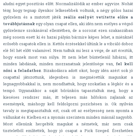
aludni egyet posztírás előtt. Normalizálódik az ember agyvize. Nohát
tény, hogy tegnap ilyenkor lelkesebbek voltunk, a négy gólos hazai
győzelem és a mutotott játék
reális esélyét vetítette előre a
továbbjutásnak
egy olyan csapat ellen, aki idén nem esélyes a végső
győzelemre szokásával ellentétben, de a sorozat ezen szakaszában
még sosem esett ki és hazai pályán bármire képes lehet, a miénknél
erősebb csapatok ellen is. Kettős érzésekkel ültünk le a vibráló doboz
elé fél hét előtt valamivel. Nem tudtuk mi lesz a vége, de azt éreztük,
hogy ennek most van súlya. Itt nem lehet büntetlenül hibázni, itt
minden labdának, minden mozzanatnak jelentősége van,
fel kell
nőni a feladathoz
. Bizakodásra adott okot, hogy idén azért sok jó
csapattal játszottunk, idegenben is megmérettük magunkat a
legnagyobbakkal is, nem mondhattuk, hogy szokatlan a légkör és a
tempó. Ugyanakkor a saját bőrünkön tapasztaltuk meg, hogy a
kieséses rendszer más, itt teljesen más hőfokon zajlanak az
események, máshogy kell feldolgozni pszichésen is. Ok nyilván
tavaly is megtapasztaltuk ezt, csak ott az esélyesség nem nyomta a
vállunkat és Kielben ez a nyomás szerintem minden másnál nagyobb.
Most ellenünk hergelték magukat a németek, már nem csak
tiszteletből említették, hogy jó csapat a Pick Szeged. Érezhetően