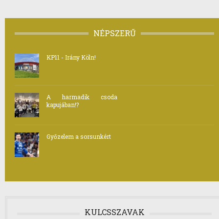
NÉPSZERŰ
KP11 - Irány Köln!
A harmadik csoda
kapujában!?
Győzelem a sorsunkért
KULCSSZAVAK