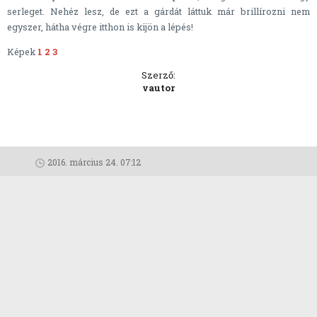
serleget. Nehéz lesz, de ezt a gárdát láttuk már brillírozni nem
egyszer, hátha végre itthon is kijön a lépés!
Képek
1
2
3
Szerző:
vautor
2016. március 24. 07:12