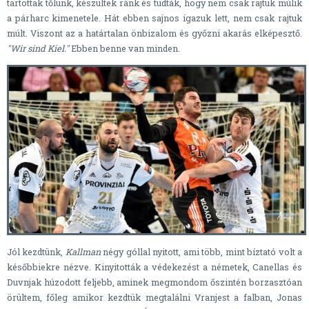
tartottak tőlünk, készültek ránk és tudták, hogy nem csak rajtuk múlik
a párharc kimenetele. Hát ebben sajnos igazuk lett, nem csak rajtuk
múlt. Viszont az a határtalan önbizalom és győzni akarás elképesztő.
"Wir sind Kiel."
Ebben benne van minden.
Jól kezdtünk,
Kallman
négy góllal nyitott, ami több, mint bíztató volt a
későbbiekre nézve. Kinyitották a védekezést a németek, Canellas és
Duvnjak húzodott feljebb, aminek megmondom őszintén borzasztóan
örültem, főleg amikor kezdtük megtalálni Vranjest a falban, Jonas