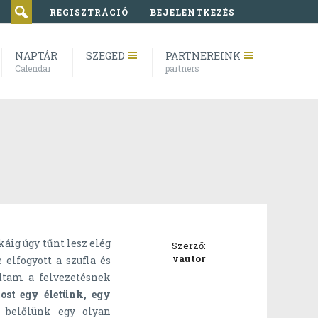
REGISZTRÁCIÓ
BEJELENTKEZÉS
NAPTÁR
SZEGED
PARTNEREINK
Calendar
partners
káig úgy tűnt lesz elég
Szerző:
vautor
elfogyott a szufla és
dtam a felvezetésnek
most egy életünk, egy
 belőlünk egy olyan