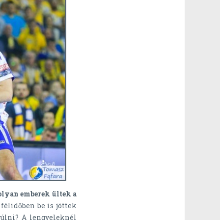
olyan emberek ültek a
 félidőben be is jöttek
úlni? A lengyeleknél