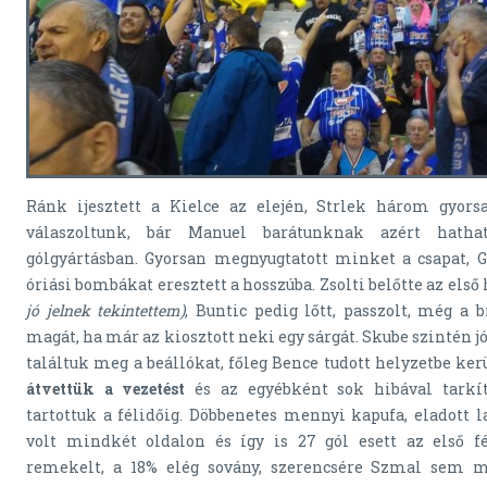
Ránk ijesztett a Kielce az elején, Strlek három gyorsa
válaszoltunk, bár Manuel barátunknak azért hatha
gólgyártásban. Gyorsan megnyugtatott minket a csapat, 
óriási bombákat eresztett a hosszúba. Zsolti belőtte az első
jó jelnek tekintettem)
, Buntic pedig lőtt, passzolt, még a bí
magát, ha már az kiosztott neki egy sárgát. Skube szintén jó
találtuk meg a beállókat, főleg Bence tudott helyzetbe ker
átvettük a vezetést
és az egyébként sok hibával tarkí
tartottuk a félidőig. Döbbenetes mennyi kapufa, eladott l
volt mindkét oldalon és így is 27 gól esett az első f
remekelt, a 18% elég sovány, szerencsére Szmal sem m