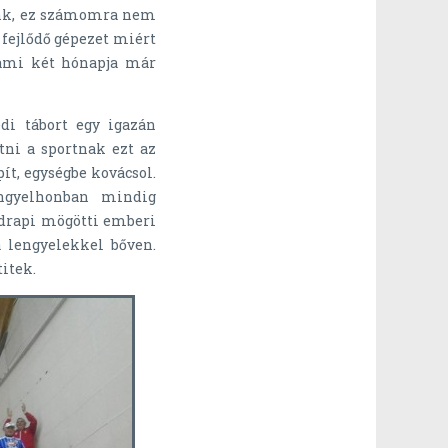
nünk, ez számomra nem
 fejlődő gépezet miért
 ami két hónapja már
di tábort egy igazán
átni a sportnak ezt az
ít, egységbe kovácsol.
engyelhonban mindig
 drapi mögötti emberi
a lengyelekkel bőven.
itek.