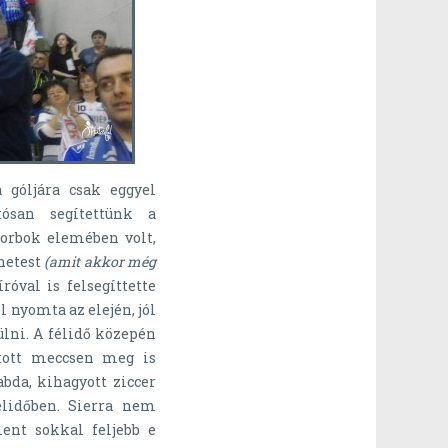
 góljára csak eggyel
tósan segítettünk a
Gorbok elemében volt,
 hetest
(amit akkor még
róval is felsegíttette
l nyomta az elején, jól
ülni. A félidő közepén
tott meccsen meg is
abda, kihagyott ziccer
élidőben. Sierra nem
ent sokkal feljebb e