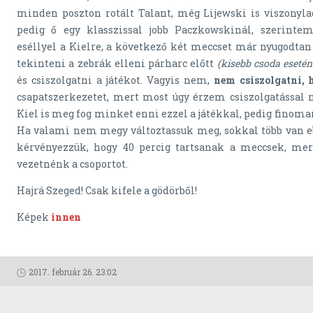
minden poszton rotált Talant, még Lijewski is viszonyla
pedig ő egy klasszissal jobb Paczkowskinál, szerinte
eséllyel a Kielre, a következő két meccset már nyugodtan
tekinteni a zebrák elleni párharc előtt
(kisebb csoda esetén
és csiszolgatni a játékot. Vagyis nem,
nem csiszolgatni,
csapatszerkezetet, mert most úgy érzem csiszolgatással 
Kiel is meg fog minket enni ezzel a játékkal, pedig finom
Ha valami nem megy változtassuk meg, sokkal több van e
kérvényezzük, hogy 40 percig tartsanak a meccsek, mer
vezetnénk a csoportot.
Hajrá Szeged! Csak kifele a gödörből!
Képek
innen
2017. február 26. 23:02