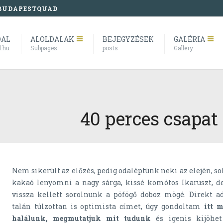
BUDAPESTQUAD
DAL
ALOLDALAK
BEJEGYZÉSEK
GALÉRIA
l.hu
Subpages
posts
Gallery
40 perces csapat
Nem sikerült az előzés, pedig odaléptünk neki az elején, so
kakaó lenyomni a nagy sárga, kissé komótos Ikaruszt, de 
vissza kellett sorolnunk a pöfögő doboz mögé. Direkt a
talán túlzottan is optimista címet, úgy gondoltam
itt 
halálunk, megmutatjuk mit tudunk
és igenis kijöhet