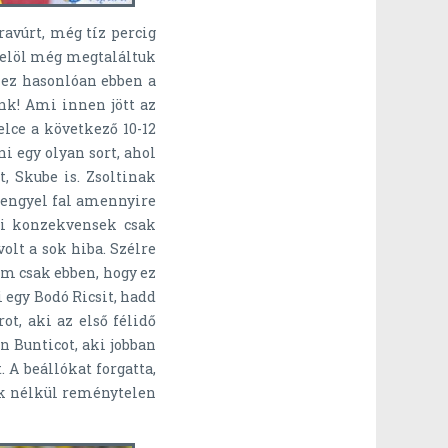
avúrt, még tíz percig
t, elöl még megtaláltuk
hez hasonlóan ebben a
nk! Ami innen jött az
elce a következő 10-12
i egy olyan sort, ahol
, Skube is. Zsoltinak
lengyel fal amennyire
mi konzekvensek csak
lt a sok hiba. Szélre
m csak ebben, hogy ez
egy Bodó Ricsit, hadd
ot, aki az első félidő
n Bunticot, aki jobban
. A beállókat forgatta,
ek nélkül reménytelen