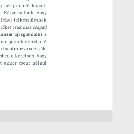
g sok pihenőt kapott,
m. Készülhetünk nagy
 lehet felkészülésnek
 jöhet csak más csapat)
 hanem újragondolni
a
nem jutunk előrébb. A
an fogalmazva sem jók.
bben a keretben. Vagy
t akkor csont nélkül