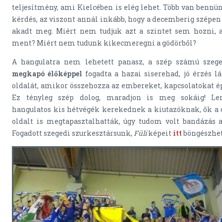
teljesítmény, ami Kielcében is elég lehet. Több van ben
kérdés, az viszont annál inkább, hogy a decemberig szépen
akadt meg. Miért nem tudjuk azt a szintet sem hozni,
ment? Miért nem tudunk kikecmeregni a gödörből?
A hangulatra nem lehetett panasz, a szép számú szege
megkapó élőképpel
fogadta a hazai siserehad, jó érzés l
oldalát, amikor összehozza az embereket, kapcsolatokat ép
Ez tényleg szép dolog, maradjon is meg sokáig! L
hangulatos kis hétvégék kerekednek a kiutazóknak, ők a
oldalt is megtapasztalhatták, úgy tudom volt bandázás 
Fogadott szegedi szurkesztársunk,
Füli
képeit
itt
böngészhet