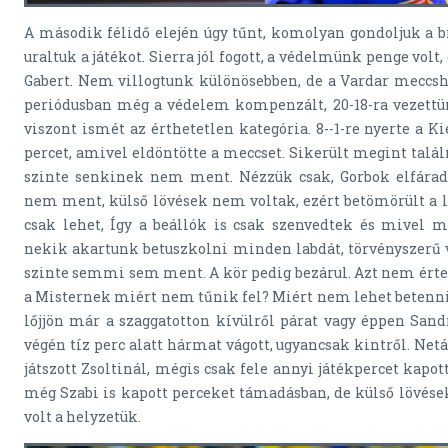
A második félidő elején úgy tűnt, komolyan gondoljuk a br
uraltuk a játékot. Sierra jól fogott, a védelmünk penge vol
Gabert. Nem villogtunk különösebben, de a Vardar meccs
periódusban még a védelem kompenzált, 20-18-ra vezettü
viszont ismét az érthetetlen kategória. 8--1-re nyerte a Ki
percet, amivel eldöntötte a meccset. Sikerült megint találn
szinte senkinek nem ment. Nézzük csak, Gorbok elfáradt
nem ment, külső lövések nem voltak, ezért betömörült a 
csak lehet, Így a beállók is csak szenvedtek és mivel 
nekik akartunk betuszkolni minden labdát, törvényszerű vo
szinte semmi sem ment. A kör pedig bezárul. Azt nem érte
a Misternek miért nem tűnik fel? Miért nem lehet betenni 
lőjjön már a szaggatotton kívülről párat vagy éppen Sandr
végén tíz perc alatt hármat vágott, ugyancsak kintről. Netá
játszott Zsoltinál, mégis csak fele annyi játékpercet kapott
még Szabi is kapott perceket támadásban, de külső lövés
volt a helyzetük.