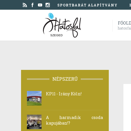
SPORTBARÁT ALAPÍTVÁNY
FŐOL
hatosfa
SZEGED
NÉPSZERŰ
KP11 - Irány Köln!
A harmadik csoda
kapujában!?