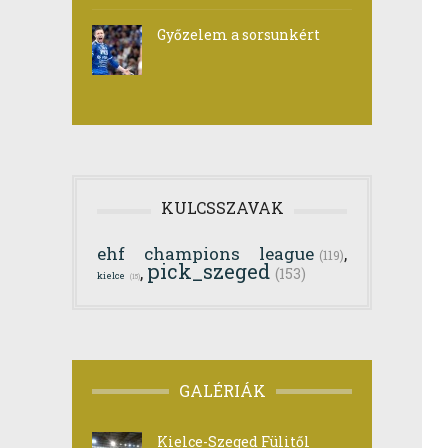
Győzelem a sorsunkért
KULCSSZAVAK
ehf champions league
,
(119)
pick_szeged
,
(153)
kielce
(15)
GALÉRIÁK
Kielce-Szeged Fülitől