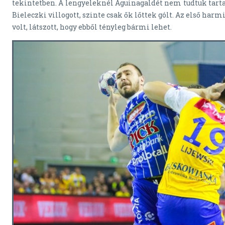
tekintetben. A lengyeleknél Aguinagaldét nem tudtuk tarta
Bieleczki villogott, szinte csak ők lőttek gólt. Az első harm
volt, látszott, hogy ebből tényleg bármi lehet.