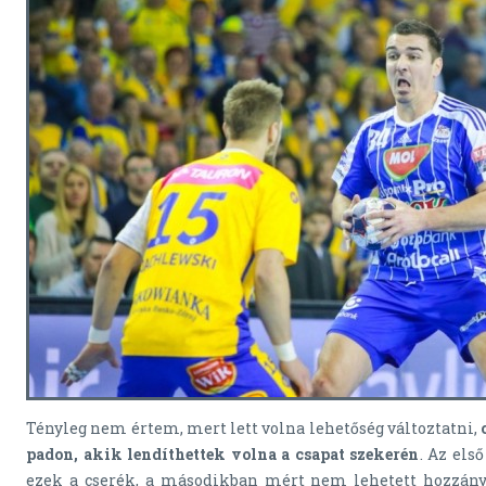
Tényleg nem értem, mert lett volna lehetőség változtatni,
padon, akik lendíthettek volna a csapat szekerén
. Az első
ezek a cserék, a másodikban mért nem lehetett hozzány