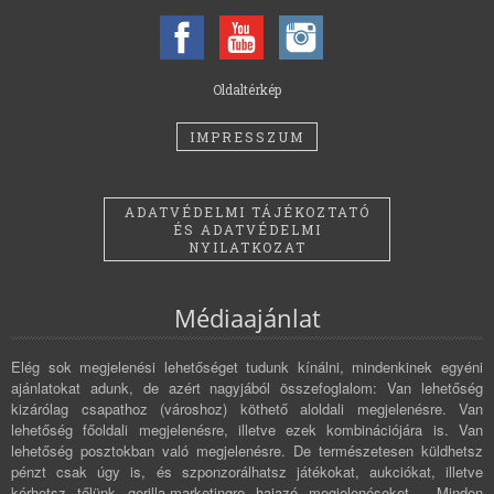
Oldaltérkép
IMPRESSZUM
ADATVÉDELMI TÁJÉKOZTATÓ
ÉS ADATVÉDELMI
NYILATKOZAT
Médiaajánlat
Elég sok megjelenési lehetőséget tudunk kínálni, mindenkinek egyéni
ajánlatokat adunk, de azért nagyjából összefoglalom: Van lehetőség
kizárólag csapathoz (városhoz) köthető aloldali megjelenésre. Van
lehetőség főoldali megjelenésre, illetve ezek kombinációjára is. Van
lehetőség posztokban való megjelenésre. De természetesen küldhetsz
pénzt csak úgy is, és szponzorálhatsz játékokat, aukciókat, illetve
kérhetsz tőlünk gerilla-marketingre hajazó megjelenéseket. Minden