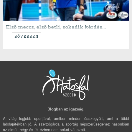
Első meccs, első betli, sokadik kérdés...
...Dimwitch is back...!
BŐVEBBEN
Blogban az igazság.
A világ legjobb sportjáról, amiben minden összegyűlt, ami a többi
labdajátékban jó. A szerzőgárda a sportág népszerűségéhez hasonlóan
az elmúlt négy és fél évben nem sokat változott.