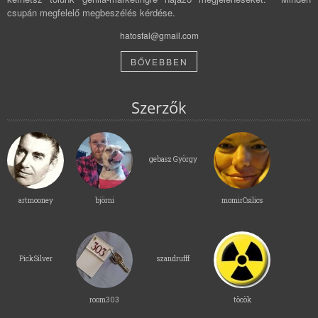
csupán megfelelő megbeszélés kérdése.
hatosfal@gmail.com
BŐVEBBEN
Szerzők
gebasz György
artmooney
björni
momirCsilics
PickSilver
szandrufff
room303
töcök