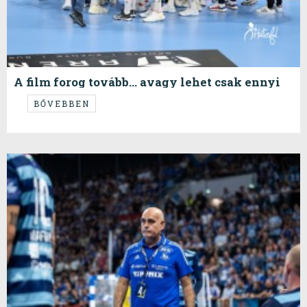
A film forog tovább… avagy lehet csak ennyi
van a csapatban?
BŐVEBBEN
innen Csak Előre van...