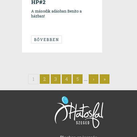
HP#2
A második adásban Benito a
házban!
BŐVEBBEN
...
1
2
3
4
5
›
»