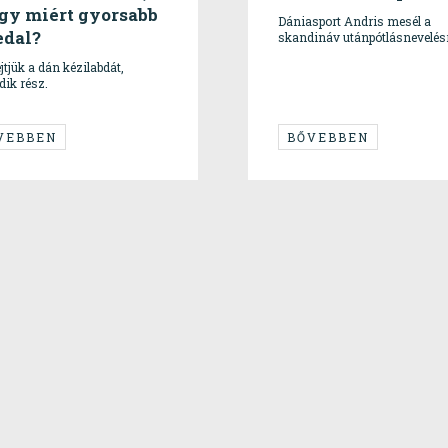
gy miért gyorsabb
Dániasport Andris mesél a
edal?
skandináv utánpótlásnevelés
tjük a dán kézilabdát,
ik rész.
VEBBEN
BŐVEBBEN