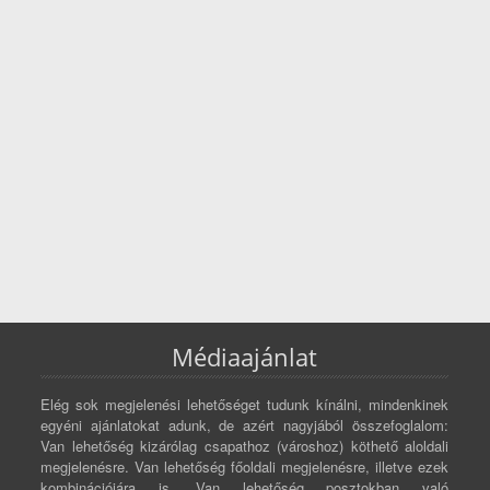
Médiaajánlat
Elég sok megjelenési lehetőséget tudunk kínálni, mindenkinek
egyéni ajánlatokat adunk, de azért nagyjából összefoglalom:
Van lehetőség kizárólag csapathoz (városhoz) köthető aloldali
megjelenésre. Van lehetőség főoldali megjelenésre, illetve ezek
kombinációjára is. Van lehetőség posztokban való