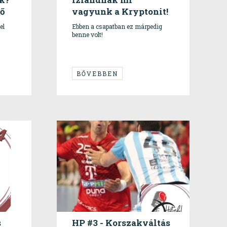
lő
vagyunk a Kryptonit!
el
Ebben a csapatban ez márpedig
benne volt!
BŐVEBBEN
s
HP #3 - Korszakváltás