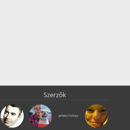
Szerzők
gebasz György