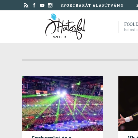
SPORTBARÁT ALAPÍTVÁNY
FŐOL
hatosfa
SZEGED
Szoboszlai és a
Vb 