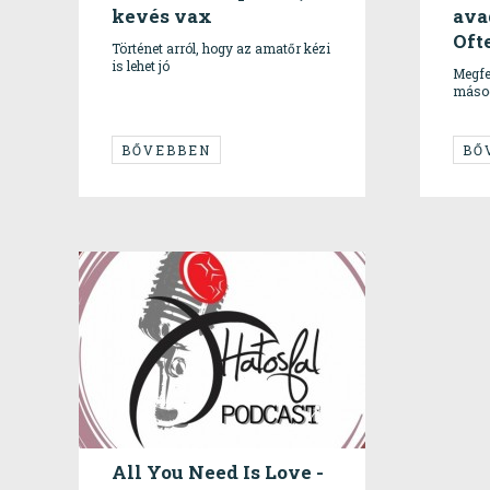
kevés vax
ava
Oft
Történet arról, hogy az amatőr kézi
is lehet jó
Megfej
másod
BŐVEBBEN
BŐ
All You Need Is Love -