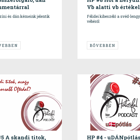
mentárral
Vb alatti vb értéke
zíni és dán kémeink jelentik
Félidei kibeszélő a svéd-lengy
vébéről
VEBBEN
BŐVEBBEN
5 A skandi titok,
HP #4 - uDÁNpótlá