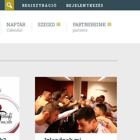
REGISZTRÁCIÓ
BEJELENTKEZÉS
NAPTÁR
SZEGED
PARTNEREINK
Calendar
partners
nk?
Izlandnak mi