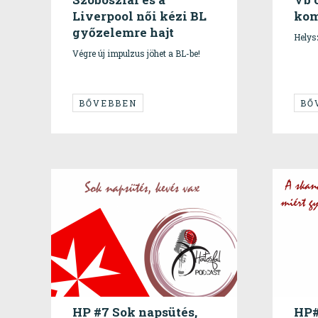
Liverpool női kézi BL
kom
győzelemre hajt
Helys
Végre új impulzus jöhet a BL-be!
BŐVEBBEN
BŐ
HP #7 Sok napsütés,
HP#