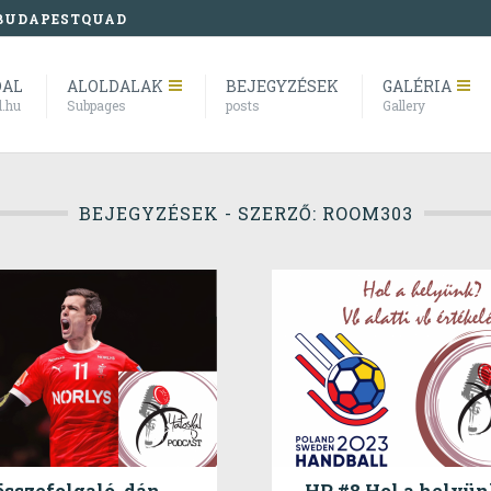
BUDAPESTQUAD
DAL
ALOLDALAK
BEJEGYZÉSEK
GALÉRIA
l.hu
Subpages
posts
Gallery
BEJEGYZÉSEK - SZERZŐ: ROOM303
összefolgaló, dán
HP #8 Hol a helyü