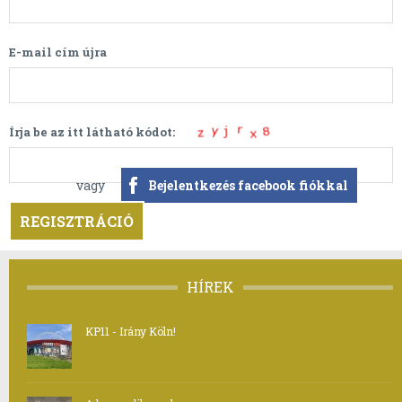
E-mail cím újra
Írja be az itt látható kódot:
vagy
Bejelentkezés facebook fiókkal
HÍREK
KP11 - Irány Köln!