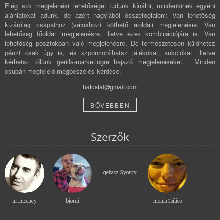
Elég sok megjelenési lehetőséget tudunk kínálni, mindenkinek egyéni
ajánlatokat adunk, de azért nagyjából összefoglalom: Van lehetőség
kizárólag csapathoz (városhoz) köthető aloldali megjelenésre. Van
lehetőség főoldali megjelenésre, illetve ezek kombinációjára is. Van
lehetőség posztokban való megjelenésre. De természetesen küldhetsz
pénzt csak úgy is, és szponzorálhatsz játékokat, aukciókat, illetve
kérhetsz tőlünk gerilla-marketingre hajazó megjelenéseket. Minden
csupán megfelelő megbeszélés kérdése.
hatosfal@gmail.com
BŐVEBBEN
Szerzők
gebasz György
artmooney
björni
momirCsilics