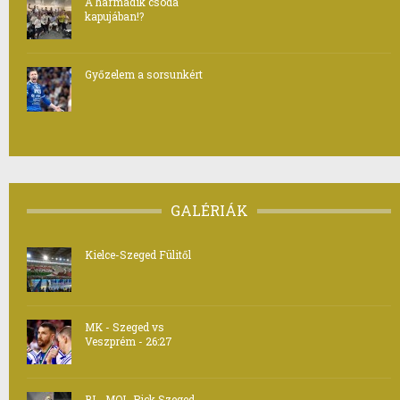
A harmadik csoda
kapujában!?
Győzelem a sorsunkért
GALÉRIÁK
Kielce-Szeged Fülitől
MK - Szeged vs
Veszprém - 26:27
BL- MOL-Pick Szeged -