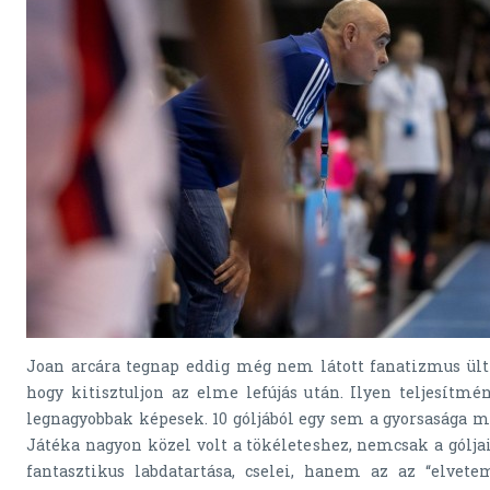
Joan arcára tegnap eddig még nem látott fanatizmus ült 
hogy kitisztuljon az elme lefújás után. Ilyen teljesítmén
legnagyobbak képesek. 10 góljából egy sem a gyorsasága mi
Játéka nagyon közel volt a tökéleteshez, nemcsak a góljai
fantasztikus labdatartása, cselei, hanem az az “elvete