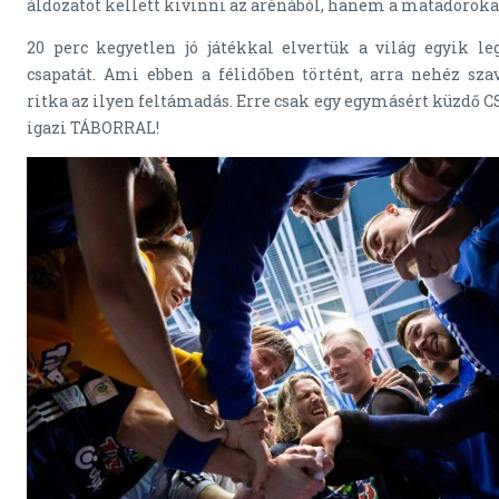
áldozatot kellett kivinni az arénából, hanem a matadoroka
20 perc kegyetlen jó játékkal elvertük a világ egyik le
csapatát. Ami ebben a félidőben történt, arra nehéz sza
ritka az ilyen feltámadás. Erre csak egy egymásért küzdő C
igazi TÁBORRAL!