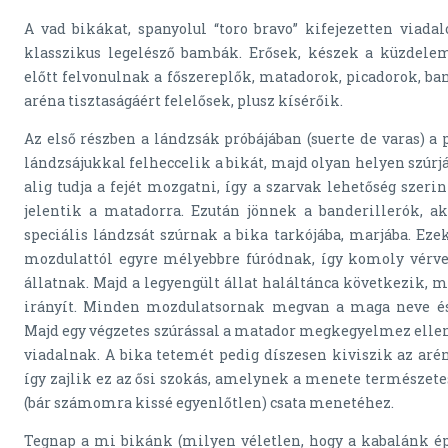
A vad bikákat, spanyolul “toro bravo” kifejezetten viada
klasszikus legelésző bambák. Erősek, készek a küzdelem
előtt felvonulnak a főszereplők, matadorok, picadorok, ba
aréna tisztaságáért felelősek, plusz kísérőik.
Az első részben a lándzsák próbájában (suerte de varas) a
lándzsájukkal felheccelik a bikát, majd olyan helyen szúr
alig tudja a fejét mozgatni, így a szarvak lehetőség szerin
jelentik a matadorra. Ezután jönnek a banderillerók, a
speciális lándzsát szúrnak a bika tarkójába, marjába. Ez
mozdulattól egyre mélyebbre fúródnak, így komoly vérve
állatnak. Majd a legyengült állat haláltánca következik, 
irányít. Minden mozdulatsornak megvan a maga neve és l
Majd egy végzetes szúrással a matador megkegyelmez ellenf
viadalnak. A bika tetemét pedig díszesen kiviszik az arén
így zajlik ez az ősi szokás, amelynek a menete természete
(bár számomra kissé egyenlőtlen) csata menetéhez.
Tegnap a mi bikánk (milyen véletlen, hogy a kabalánk é