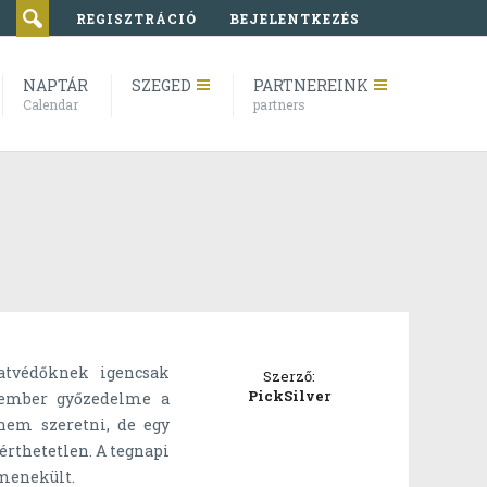
REGISZTRÁCIÓ
BEJELENTKEZÉS
NAPTÁR
SZEGED
PARTNEREINK
Calendar
partners
atvédőknek igencsak
Szerző:
PickSilver
 ember győzedelme a
 nem szeretni, de egy
sérthetetlen. A tegnapi
 menekült.