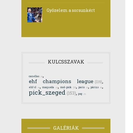
Győzelem a sorsunkért
KULCSSZAVAK
,
canellas
(3)
ehf champions league
,
(119)
,
,
,
,
,
ehf cl
maqueda
mol-pick
paris
párizs
(13)
(9)
(2)
(3)
(5)
pick_szeged
,
(153)
psg
(7)
GALÉRIÁK