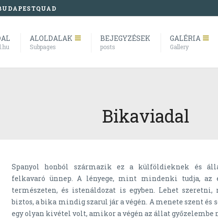
BUDAPESTQUAD
DAL
ALOLDALAK
BEJEGYZÉSEK
GALÉRIA
l.hu
Subpages
posts
Gallery
Bikaviadal
Spanyol honból származik ez a külföldieknek és áll
felkavaró ünnep. A lényege, mint mindenki tudja, az
természeten, és istenáldozat is egyben. Lehet szeretni,
biztos, a bika mindig szarul jár a végén. A menete szent és 
egy olyan kivétel volt, amikor a végén az állat győzelembe