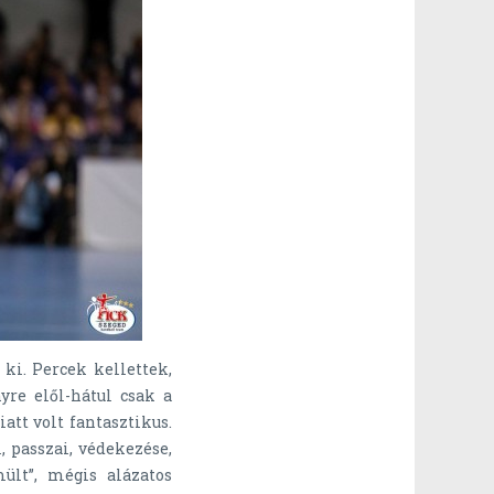
ki. Percek kellettek,
yre elől-hátul csak a
att volt fantasztikus.
, passzai, védekezése,
mült”, mégis alázatos