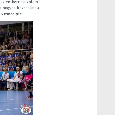
k az embernek valami
int nagyon keveseknek.
en nyugdíjba!