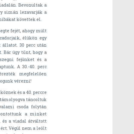
viadalán. Bevonultak a
gy simán lezavarják a
hibákat követtek el.
egte fejét, ahogy múlt
cadorjaik, élükön egy
 állatot. 30 perc után
t. Bár úgy tűnt, hogy a
zegni fejünket és a
ptunk. A 30.-40. perc
érezték megfelelően
fogunk vérezni!
tköznek és a 40. percre
m támolyogva táncoltuk
alami csoda folytán
rontottunk a minket
s a viadal átváltott
 ért. Végül nem a leölt