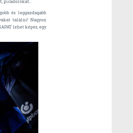
t, picadorokat…
gjobb és leggazdagabb
vakat találni! Nagyon
SAPAT lehet képes, egy