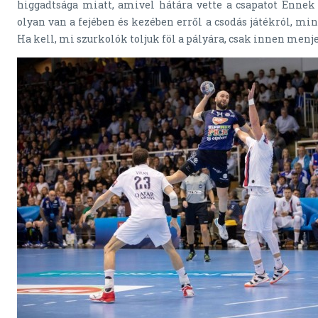
higgadtsága miatt, amivel hátára vette a csapatot Enne
olyan van a fejében és kezében erről a csodás játékról, m
Ha kell, mi szurkolók toljuk föl a pályára, csak innen menj