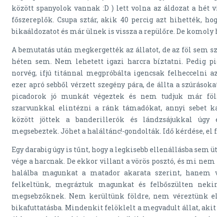
között spanyolok vannak :D ) lett volna az áldozat a hét 
főszereplők. Csupa sztár, akik 40 percig azt hihették, ho
bikaáldozatot és már ülnek is vissza a repülőre. De komoly 
A bemutatás után megkergették az állatot, de az föl sem sz
héten sem. Nem lehetett igazi harcra bíztatni. Pedig pi
norvég, ifjú titánnal megpróbálta igencsak felheccelni az
ezer apró sebből vérzett szegény pára, de állta a szúrásoka
picadorok jó munkát végeztek és nem tudjuk már föls
szarvunkkal elintézni a ránk támadókat, annyi sebet ka
között jöttek a banderillerók és lándzsájukkal úgy 
megsebeztek. Jöhet a haláltánc!-gondolták. Idő kérdése, el 
Egy darabig úgy is tűnt, hogy a legkisebb ellenállásba sem ü
vége a harcnak. De ekkor villant a vörös posztó, és mi ne
halálba magunkat a matador akarata szerint, hanem v
felkeltünk, megráztuk magunkat és felbőszülten neki
megsebzőknek. Nem kerültünk földre, nem véreztünk el é
bikafuttatásba. Mindenkit felöklelt a megvadult állat, akit