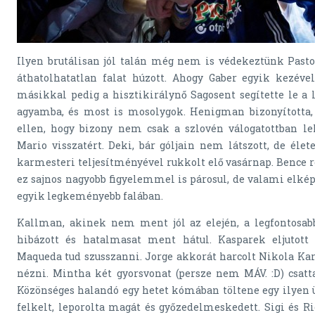
Ilyen brutálisan jól talán még nem is védekeztünk Pastor
áthatolhatatlan falat húzott. Ahogy Gaber egyik kezével 
másikkal pedig a hisztikirálynő Sagosent segítette le a l
agyamba, és most is mosolygok. Henigman bizonyította
ellen, hogy bizony nem csak a szlovén válogatottban le
Mario visszatért. Deki, bár góljain nem látszott, de éle
karmesteri teljesítményével rukkolt elő vasárnap. Bence r
ez sajnos nagyobb figyelemmel is párosul, de valami elkép
egyik legkeményebb falában.
Kallman, akinek nem ment jól az elején, a legfontosa
hibázott és hatalmasat ment hátul. Kasparek eljutott 
Maqueda tud szusszanni. Jorge akkorát harcolt Nikola Kara
nézni. Mintha két gyorsvonat (persze nem MÁV. :D) csatt
Közönséges halandó egy hetet kómában töltene egy ilyen ü
felkelt, leporolta magát és győzedelmeskedett. Sigi és Ri