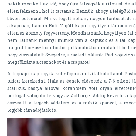
nekik még kell az idő, hogy újra felvegyék a ritmust, de a 
ellen felmérni, hol is tartanak. Bennük, ahogy a felépülő 
bőven potenciál. Mirko fogott néhány nagyon fontosat, de n
a kapuban, hanem Roli. 11 gólt kapni egy ilyen támadó erő
ellen az komoly fegyvertény. Mondhatnánk, hogy ilyen fal
nem látnánk mennyi munka van a kapusok és a fal kapc
megint borzasztóan fontos pillanatokban mutatott be bravú
hogy visszatalált Szegedre, újraéledt nálunk. Radivojevic s
meg fölrázta a csarnokot és a csapatot!
A tegnapi nap egyik kulcsfigurája elvitathatatlanul Pasto
tudott kerekedni. Hála az égnek elővették a 7-6 elleni já
statikus, bástya állóval korántsem volt olyan elretten
portugál válogatotté vagy az Aalborgé. Addig keverte a la
összeállt a legjobb védelem és a másik spanyol, a mecc
legjobb támadójáték is.