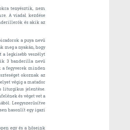
lokra tenyésztik, nem
re. A viadal kezdése
nderillerók és akik az
 picadorok a puya nevű
ják meg a nyakán, hogy
t a legkisebb veszélyt
kik 3 banderilla nevű
ek a fegyverek minden
szteséget okoznak az
melyet végig a matador
iturgikus jelentése.
elének és véget vet a
ából. Leegyszerűsítve
sen hasonlít egy igazi
ppen egy és a hőseink