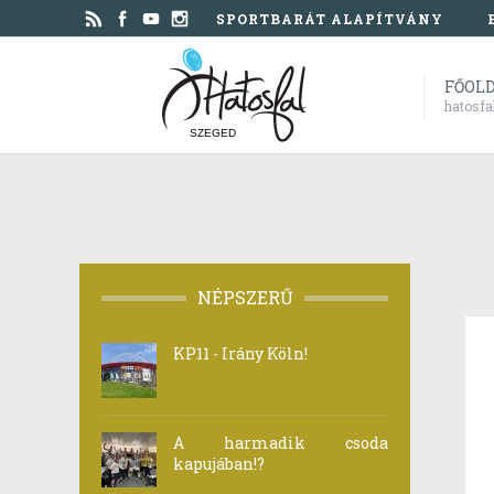
SPORTBARÁT ALAPÍTVÁNY
FŐOL
hatosfa
SZEGED
NÉPSZERŰ
KP11 - Irány Köln!
A harmadik csoda
kapujában!?