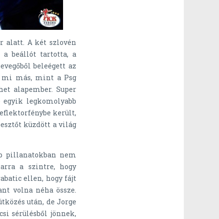
 alatt. A két szlovén
a beállót tartotta, a
evegőből beleégett az
, mi más, mint a Psg
het alapember. Super
te egyik legkomolyabb
eflektorfénybe került,
esztőt küzdött a világ
bb pillanatokban nem
arra a szintre, hogy
batic ellen, hogy fájt
ant volna néha össze.
tközés után, de Jorge
csi sérülésből jönnek,