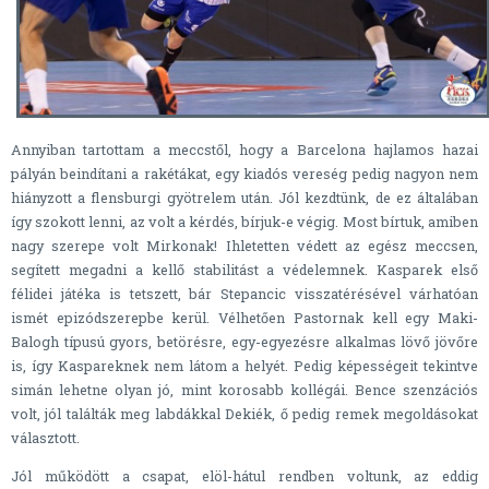
Annyiban tartottam a meccstől, hogy a Barcelona hajlamos hazai
pályán beindítani a rakétákat, egy kiadós vereség pedig nagyon nem
hiányzott a flensburgi gyötrelem után. Jól kezdtünk, de ez általában
így szokott lenni, az volt a kérdés, bírjuk-e végig. Most bírtuk, amiben
nagy szerepe volt Mirkonak! Ihletetten védett az egész meccsen,
segített megadni a kellő stabilitást a védelemnek. Kasparek első
félidei játéka is tetszett, bár Stepancic visszatérésével várhatóan
ismét epizódszerepbe kerül. Vélhetően Pastornak kell egy Maki-
Balogh típusú gyors, betörésre, egy-egyezésre alkalmas lövő jövőre
is, így Kaspareknek nem látom a helyét. Pedig képességeit tekintve
simán lehetne olyan jó, mint korosabb kollégái. Bence szenzációs
volt, jól találták meg labdákkal Dekiék, ő pedig remek megoldásokat
választott.
Jól működött a csapat, elöl-hátul rendben voltunk, az eddig