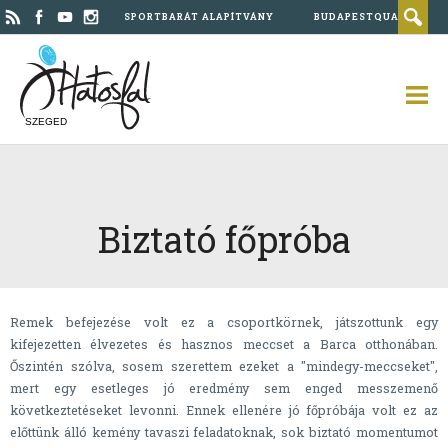
SPORTBARÁT ALAPÍTVÁNY
BUDAPESTQUAD
SZEGED
Biztató főpróba
Remek befejezése volt ez a csoportkörnek, játszottunk egy
kifejezetten élvezetes és hasznos meccset a Barca otthonában.
Őszintén szólva, sosem szerettem ezeket a "mindegy-meccseket",
mert egy esetleges jó eredmény sem enged messzemenő
következtetéseket levonni. Ennek ellenére jó főpróbája volt ez az
előttünk álló kemény tavaszi feladatoknak, sok biztató momentumot