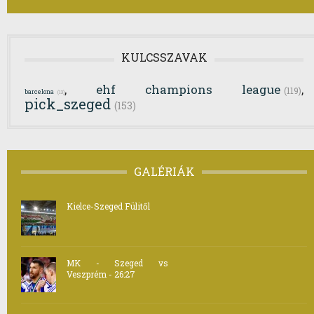
KULCSSZAVAK
ehf champions league
,
,
(119)
barcelona
(13)
pick_szeged
(153)
GALÉRIÁK
Kielce-Szeged Fülitől
MK - Szeged vs
Veszprém - 26:27