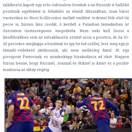
találkozón kapott egy erős önbizalom-bombát a mi Ricsink! A ballökő
posztunk egyébként is felüdülés az elmúlt időszakban, Joan bácsi
varázslása és Ricsi brillírozása mellett említést érdemel Nik első tíz
perce is, hiszen láss csodát, ő kezdett a Palauban támadásban is!
Szerintem tisztességesen megoldotta. Nem neki kell hozni a
későbbiekben sem az extraklasszis szintet azon a poszton, de ha 10-
20 percekre megkapja a bizalmat és így be tud szállni, lesz még egy jó
támadó-védekező játékosunk, aki nem mellesleg fiatal. Itt egy
pirospont Pastornak, ez mindenképp bizakodásra ad okot. Nagyon
bízom benne, hogy Ricsinél, Joannál és Niknél is kitart ez a pozitív
tendencia az idény végéig.