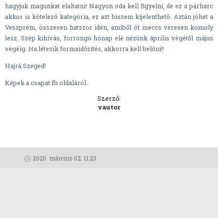
hagyjuk magunkat elaltatni! Nagyon oda kell figyelni, de ez a párharc
akkor is kötelező kategória, ez azt hiszem kijelenthető. Aztán jöhet a
Veszprém, összesen hatszor idén, amiből öt meccs véresen komoly
lesz. Szép kihívás, forrongó hónap elé nézünk április végétől május
végéig. Ha létezik formaidőzítés, akkorra kell belőni!!
Hajrá Szeged!
Képek a csapat fb oldaláról.
Szerző:
vautor
2020. március 02. 11:23