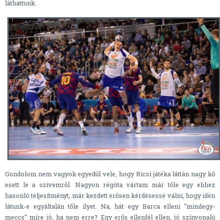
láthattunk.
Gondolom nem vagyok egyedül vele, hogy Ricsi játéka láttán nagy kő
esett le a szívemről. Nagyon régóta vártam már tőle egy ehhez
hasonló teljesítményt, már kezdett erősen kérdésessé válni, hogy idén
látunk-e egyáltalán tőle ilyet. Na, hát egy Barca elleni "mindegy-
meccs" mire jó, ha nem erre? Egy erős ellenfél ellen, jó színvonalú