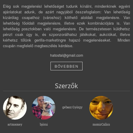
Elég sok megjelenési lehetőséget tudunk kínálni, mindenkinek egyéni
ajánlatokat adunk, de azért nagyjából összefoglalom: Van lehetőség
kizárólag csapathoz (városhoz) köthető aloldali megjelenésre. Van
lehetőség főoldali megjelenésre, illetve ezek kombinációjára is. Van
lehetőség posztokban való megjelenésre. De természetesen küldhetsz
pénzt csak úgy is, és szponzorálhatsz játékokat, aukciókat, illetve
kérhetsz tőlünk gerilla-marketingre hajazó megjelenéseket. Minden
csupán megfelelő megbeszélés kérdése.
hatosfal@gmail.com
BŐVEBBEN
Szerzők
gebasz György
artmooney
björni
momirCsilics