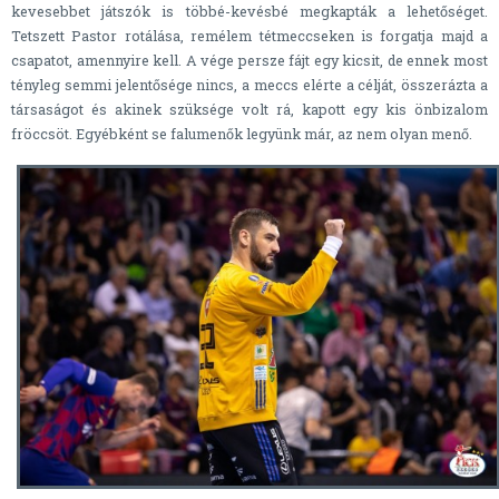
kevesebbet játszók is többé-kevésbé megkapták a lehetőséget.
Tetszett Pastor rotálása, remélem tétmeccseken is forgatja majd a
csapatot, amennyire kell. A vége persze fájt egy kicsit, de ennek most
tényleg semmi jelentősége nincs, a meccs elérte a célját, összerázta a
társaságot és akinek szüksége volt rá, kapott egy kis önbizalom
fröccsöt. Egyébként se falumenők legyünk már, az nem olyan menő.