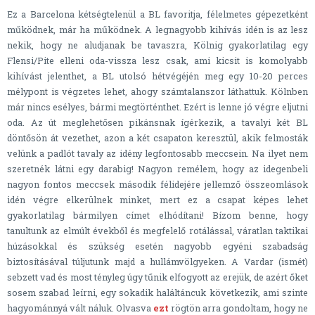
Ez a Barcelona kétségtelenül a BL favoritja, félelmetes gépezetként
működnek, már ha működnek. A legnagyobb kihívás idén is az lesz
nekik, hogy ne aludjanak be tavaszra, Kölnig gyakorlatilag egy
Flensi/Pite elleni oda-vissza lesz csak, ami kicsit is komolyabb
kihívást jelenthet, a BL utolsó hétvégéjén meg egy 10-20 perces
mélypont is végzetes lehet, ahogy számtalanszor láthattuk. Kölnben
már nincs esélyes, bármi megtörténthet. Ezért is lenne jó végre eljutni
oda. Az út meglehetősen pikánsnak ígérkezik, a tavalyi két BL
döntősön át vezethet, azon a két csapaton keresztül, akik felmosták
velünk a padlót tavaly az idény legfontosabb meccsein. Na ilyet nem
szeretnék látni egy darabig! Nagyon remélem, hogy az idegenbeli
nagyon fontos meccsek második félidejére jellemző összeomlások
idén végre elkerülnek minket, mert ez a csapat képes lehet
gyakorlatilag bármilyen címet elhódítani! Bízom benne, hogy
tanultunk az elmúlt évekből és megfelelő rotálással, váratlan taktikai
húzásokkal és szükség esetén nagyobb egyéni szabadság
biztosításával túljutunk majd a hullámvölgyeken. A Vardar (ismét)
sebzett vad és most tényleg úgy tűnik elfogyott az erejük, de azért őket
sosem szabad leírni, egy sokadik haláltáncuk következik, ami szinte
hagyománnyá vált náluk. Olvasva
ezt
rögtön arra gondoltam, hogy ne