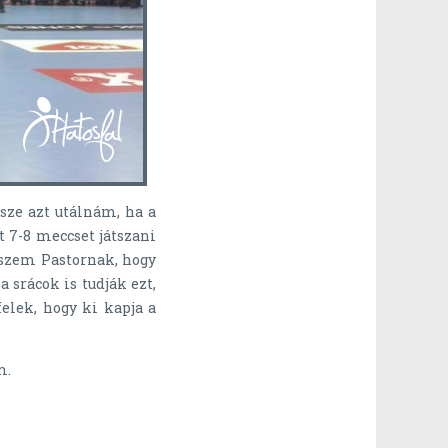
sze azt utálnám, ha a
 7-8 meccset játszani
iszem Pastornak, hogy
 srácok is tudják ezt,
elek, hogy ki kapja a
m.