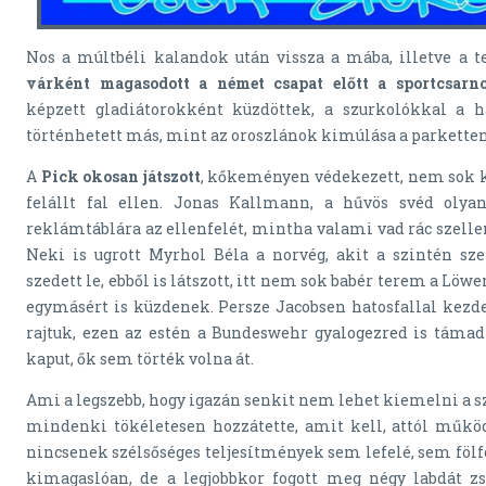
Nos a múltbéli kalandok után vissza a mába, illetve a 
várként magasodott a német csapat előtt a sportcsarn
képzett gladiátorokként küzdöttek, a szurkolókkal a
történhetett más, mint az oroszlánok kimúlása a parketten
A
Pick okosan játszott
, kőkeményen védekezett, nem sok k
felállt fal ellen. Jonas Kallmann, a hűvös svéd olyan
reklámtáblára az ellenfelét, mintha valami vad rác szelle
Neki is ugrott Myrhol Béla a norvég, akit a szintén sz
szedett le, ebből is látszott, itt nem sok babér terem a Löw
egymásért is küzdenek. Persze Jacobsen hatosfallal kezdet
rajtuk, ezen az estén a Bundeswehr gyalogezred is támad
kaput, ők sem törték volna át.
Ami a legszebb, hogy igazán senkit nem lehet kiemelni a s
mindenki tökéletesen hozzátette, amit kell, attól működ
nincsenek szélsőséges teljesítmények sem lefelé, sem fölf
kimagaslóan, de a legjobbkor fogott meg négy labdát zs