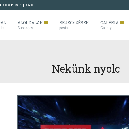
BUDAPESTQUAD
DAL
ALOLDALAK
BEJEGYZÉSEK
GALÉRIA
l.hu
Subpages
posts
Gallery
Nekünk nyolc