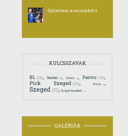
Győzelem a sorsunkért
KULCSSZAVAK
,
,
,
,
BL
Pastor
(18)
Bombac
(18)
Löven
(6)
(2)
Pick Szeged
,
,
(23)
Sierra
(1)
Szeged
,
(31)
Szeged handball
(1)
GALÉRIÁK