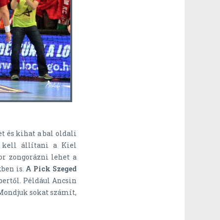
 és kihat a bal oldali
kell állítani a Kiel
or zongorázni lehet a
ben is.
A Pick Szeged
ertől. Például Ancsin
 Mondjuk sokat számít,