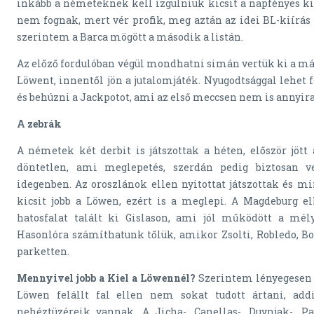
inkább a németeknek kell izgulniuk kicsit a napfényes kir
nem fognak, mert vér profik, meg aztán az idei BL-kiírás e
szerintem a Barca mögött a második a listán.
Az előző fordulóban végül mondhatni simán vertük ki a má
Löwent, innentől jön a jutalomjáték. Nyugodtsággal lehet 
és behúzni a Jackpotot, ami az első meccsen nem is annyira
A zebrák
A németek két derbit is játszottak a héten, először jött
döntetlen, ami meglepetés, szerdán pedig biztosan v
idegenben. Az oroszlánok ellen nyitottat játszottak és m
kicsit jobb a Löwen, ezért is a meglepi. A Magdeburg el
hatosfalat talált ki Gislason, ami jól működött a mély
Hasonlóra számíthatunk tőlük, amikor Zsolti, Robledo, Bo
parketten.
Mennyivel jobb a Kiel a Löwennél?
Szerintem lényegesen
Löwen felállt fal ellen nem sokat tudott ártani, add
nehéztüzéreik vannak. A Jicha-, Canellas-, Duvnjak-, Pa