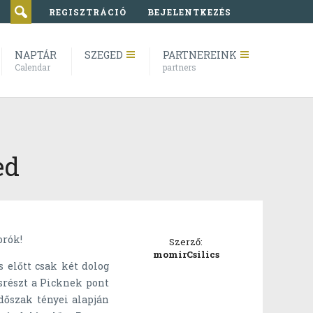
REGISZTRÁCIÓ
BEJELENTKEZÉS
NAPTÁR
SZEGED
PARTNEREINK
Calendar
partners
ed
orók!
Szerző:
momirCsilics
 előtt csak két dolog
ásrészt a Picknek pont
dőszak tényei alapján