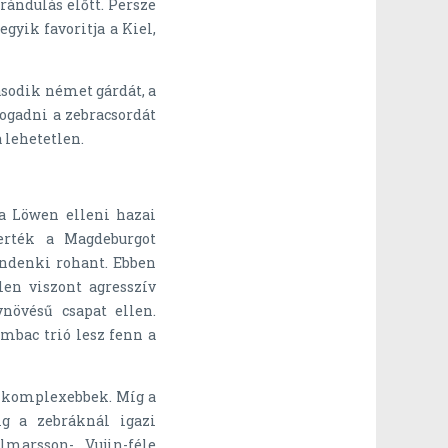
ándulás előtt. Persze
gyik favoritja a Kiel,
sodik német gárdát, a
fogadni a zebracsordát
 lehetetlen.
 a Löwen elleni hazai
erték a Magdeburgot
indenki rohant. Ebben
len viszont agresszív
növésű csapat ellen.
mbac trió lesz fenn a
 komplexebbek. Míg a
ig a zebráknál igazi
lmarsson-, Vujin-féle