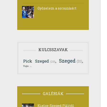
Győzelem a sorsunkért
KULCSSZAVAK
Szeged
Pick Szeged
,
,
(31)
(23)
Vujin
(1)
GALÉRIÁK
Kielce-Szeged Fülitől