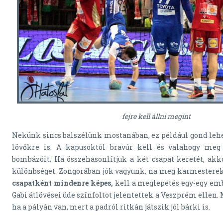
fejre kell állni megint
Nekünk sincs balszélünk mostanában, ez például gond lehet
lövőkre is. A kapusoktól bravúr kell és valahogy meg 
bombázóit. Ha összehasonlítjuk a két csapat keretét, akk
különbséget. Zongorában jók vagyunk, na meg karmesterek
csapatként mindenre képes,
kell a meglepetés egy-egy emb
Gabi átlövései üde színfoltot jelentettek a Veszprém ellen.
ha a pályán van, mert a padról ritkán játszik jól bárki is.