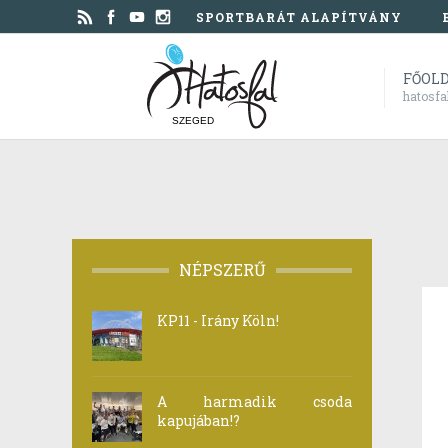
SPORTBARÁT ALAPÍTVÁNY
FŐOL
hatosfa
SZEGED
NÉPSZERŰ
KP11 - Irány Köln!
A harmadik csoda
kapujában!?