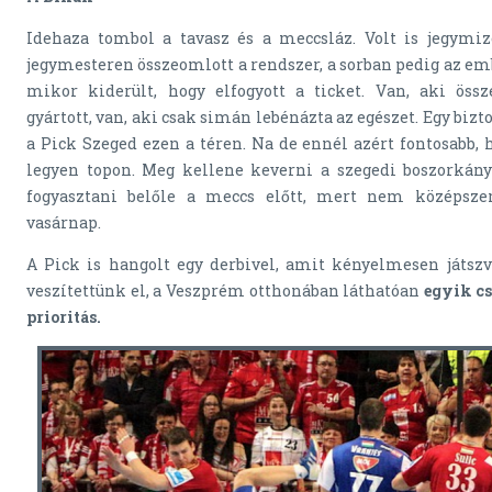
Idehaza tombol a tavasz és a meccsláz. Volt is jegymiz
jegymesteren összeomlott a rendszer, a sorban pedig az em
mikor kiderült, hogy elfogyott a ticket. Van, aki össz
gyártott, van, aki csak simán lebénázta az egészet. Egy bizt
a Pick Szeged ezen a téren. Na de ennél azért fontosabb, 
legyen topon. Meg kellene keverni a szegedi boszorkány
fogyasztani belőle a meccs előtt, mert nem középsze
vasárnap.
A Pick is hangolt egy derbivel, amit kényelmesen játsz
veszítettünk el, a Veszprém otthonában láthatóan
egyik cs
prioritás.