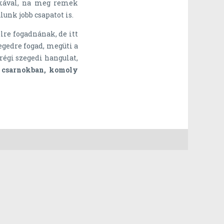
tikával, na meg remek
unk jobb csapatot is.
lre fogadnának, de itt
zegedre fogad, megüti a
régi szegedi hangulat,
a csarnokban, komoly