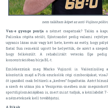
nem találtam képet az anti-Vujinos pólóró
Van-e gyenge pontja
a német csapatnak? Talán a kapu
Palicska régóta sérült, Sjöstrandot pedig valami rejtély
ugyanis lázas már vagy két hete, kevés az esély, hogy pály
fiatal Sun remekül ugrott be helyettük, de azért a szeged
hogy felkészült. A rehabilitált veterán Ege pedi
koncentrációban bírja BL-t.
Emlékezzünk meg Marko Vujinról is. Valószínűleg a 
köszöntik majd a Pick-szurkolók régi cimborájukat, visa
őt igazából csak feltüzeli a „kedves” fogadtatás. Azért bízu
a szerb és utána jön a Veszprém-mezben már megszokott 
sportdiplomáciájában is, mert mint tudjuk, a kézilabdát 7
a németeknek kell továbbjutni.
A Bikák