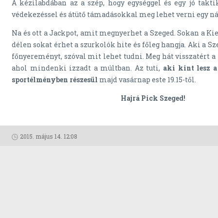
A kézilabdában az a szép, hogy egységgel és egy jó tak
védekezéssel és átütő támadásokkal meg lehet verni egy nál
Na és ott a Jackpot, amit megnyerhet a Szeged. Sokan a Kie
délen sokat érhet a szurkolók hite és főleg hangja. Aki a S
főnyereményt, szóval mit lehet tudni. Meg hát visszatért a 
ahol mindenki izzadt a múltban. Az tuti,
aki kint lesz 
sportélményben részesül
majd vasárnap este 19.15-től.
Hajrá Pick Szeged!
2015. május 14. 12:08