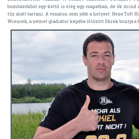
bombázókból egy-kettő is elég egy csapatban, de ők mind a
tűz alatt tartani. A vonalon sem jobb a helyzet: Rene Toft H
Wiencek, a német gladiátor képébe öltözött Shrek bontja a f