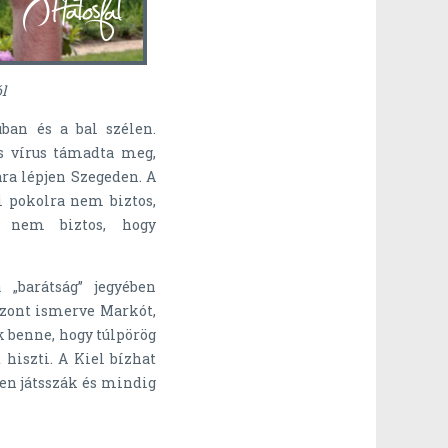
l
ban és a bal szélen.
es vírus támadta meg,
ára lépjen Szegeden. A
i pokolra nem biztos,
g nem biztos, hogy
„barátság” jegyében
Jzont ismerve Markót,
nk benne, hogy túlpörög
hiszti. A Kiel bízhat
-en játsszák és mindig