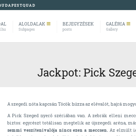
BUDAPESTQUAD
DAL
ALOLDALAK
BEJEGYZÉSEK
GALÉRIA
l.hu
Subpages
posts
Gallery
Jackpot: Pick Szeg
A szegedi nóta kapcsán Töcök húzza az elévalót, hajrá mogy
A Pick Szeged nyerő szériában van. A zebrák elleni meccs
biztos: egyrészt totálisan megtelik az újszegedi aréna, m
semmi veszítenivalója nincs ezen a meccsen.
Az elmúlt i