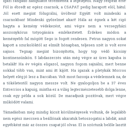
igazi rangadó hangulatot teremtettek a legelejétől. Nagy respekt érte!
Föl is ébredt az egész csarnok, a CSAPAT pedig harapott elöl, hátul.
Jól esett megint fölugrálni, üvölteni! Együtt volt mindenki a
csarnokban! Mindenki győzelmet akart! Hála az égnek a két rigó
hagyta a kemény védekezést, ami végre nem a versegyházi
asszonykórus totyogására emlékeztetett. Érdekes módon a
keményebb fal mögött Sego is fogott rendesen. Petrus nagyon sokat
kapott a szurkolóktól az elmúlt hónapban, teljesen szét is volt esve
sajnos. Tegnap megint bizonyította, hogy top védő kicsiny
kontinensünkön. 5 labdaszerzés után még végre az üres kapuba is
betalált! Ha év végén eligazol, nagyon fogom sajnálni, mert benne
sokkal több van, mint ami itt kijött. Ha igazak a pletykák Morros
helyett elég jó lesz a Barcában. Volt most fazonja a védelemnek na, de
a tökéletestől nagyon messze volt. Ne gyalogoljon be a 37 éves
Entrerrios a kapuig, mintha ez a világ legtermészetesebb dolga lenne,
csak egy példa a sok közül. De maradjunk pozitívak, mert végre
működött valami.
Támadásban még mindig kicsit körülményesek voltunk, de legalább
nem egész meccsen a beállónak akaratuk betoszogatni a labdát, amit
egyébként már az összes csapat jól olvas. El is szórtunk belőle lasztit