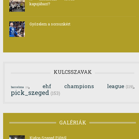
kapujában!?
Győzelem a sorsunkért
KULCSSZAVAK
ehf champions league
,
,
(119)
barcelona
(13)
pick_szeged
(153)
GALÉRIÁK
Kielce-Szeged Fülitől