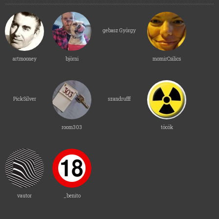
gebasz György
artmooney
björni
momirCsilics
PickSilver
szandrufff
room303
töcök
vautor
_benito