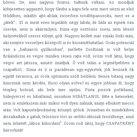
bőven. De, ami nagyon fontos, tudtunk váltani. Az mondjuk
kifejezetten aggasztó, hogy Skube a kapu fele sem mert nézni az első
félidőben, inkább ajtó-ablak ziccerben továbbpasszolta, mert ez a
„játék”... El is ment ezen legalább négy labda, de hála az égnek van
cseréje, nem is akármilyen. Dima egy ösztönös zseni, nem létező
helyzetekből szerez előnyt, gólt. Nagyon kellett már valaki Deki után,
aki ennyire veszélyes középről is és kiszámíthatatlan. Óriás potenciál
van a „babaarcú gyilkosban”, mellette Zsoltinak is volt helye
fickándozni és végre minden résen rajta volt, öröm volt látni, hogy
végre azt játssza, amiért imádjuk. Ő volt talán a legmélyebben a
csapatból... Dima és ő is parádésan egy-egyeztek, jók lesznek ők
együtt tavaszra, az örök optimista szólt belőlem. Bence bitang nagy
kincsünk nem kérdés, Ricsi olyan erővel és egyre jobban lő, hogy
tényleg bolond, aki bele mer nyúlni. Pista piszok pofátlanul,
hidegvérrel és hibátlanul, mondom HIBÁTLANUL lőtte a heteseket,
nem is emlékszem már mikor volt ilyen nálunk, annyi elbukott meccs
után. Volt kapusteljesítmény, könnyű gólok. Jonasban és mindekiben
átszakadtak a gátak, felszínre tört az utóbbi időszak feszültsége, amit
nem lehetett „lábon kihordani”. Öröm volt látni, hogy CSAPATKÉNT
harcolunk!