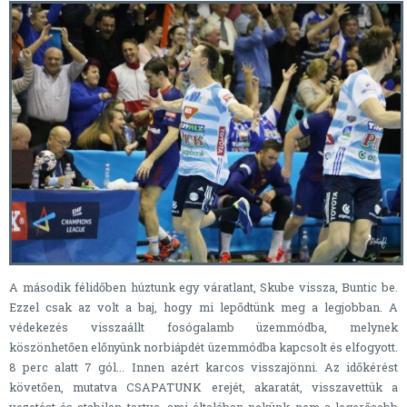
A második félidőben húztunk egy váratlant, Skube vissza, Buntic be.
Ezzel csak az volt a baj, hogy mi lepődtünk meg a legjobban. A
védekezés visszaállt fosógalamb üzemmódba, melynek
köszönhetően előnyünk norbiápdét üzemmódba kapcsolt és elfogyott.
8 perc alatt 7 gól... Innen azért karcos visszajönni. Az időkérést
követően, mutatva CSAPATUNK erejét, akaratát, visszavettük a
vezetést és stabilan tartva, ami általában nekünk nem a legerősebb