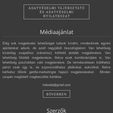
ADATVÉDELMI TÁJÉKOZTATÓ
ÉS ADATVÉDELMI
NYILATKOZAT
Médiaajánlat
Elég sok megjelenési lehetőséget tudunk kínálni, mindenkinek egyéni
ajánlatokat adunk, de azért nagyjából összefoglalom: Van lehetőség
kizárólag csapathoz (városhoz) köthető aloldali megjelenésre. Van
lehetőség főoldali megjelenésre, illetve ezek kombinációjára is. Van
lehetőség posztokban való megjelenésre. De természetesen küldhetsz
pénzt csak úgy is, és szponzorálhatsz játékokat, aukciókat, illetve
kérhetsz tőlünk gerilla-marketingre hajazó megjelenéseket. Minden
csupán megfelelő megbeszélés kérdése.
hatosfal@gmail.com
BŐVEBBEN
Szerzők