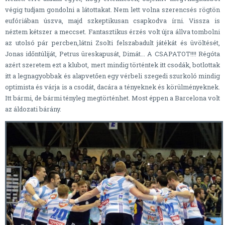
végig tudjam gondolni a látottakat. Nem lett volna szerencsés rögtön
eufóriában úszva, majd szkeptikusan csapkodva írni. Vissza is
néztem kétszer a meccset. Fantasztikus érzés volt újra állva tombolni
az utolsó pár percben,látni Zsolti felszabadult játékát és üvöltését,
Jonas időntúliját, Petrus üreskapusát, Dimát... A CSAPATOT!!!! Régóta
azért szeretem ezt a klubot, mert mindig történtek itt csodák, botlottak
itt a legnagyobbak és alapvetően egy vérbeli szegedi szurkoló mindig
optimista és várja is a csodát, dacára a tényeknek és körülményeknek.
Itt bármi, de bármi tényleg megtörténhet. Most éppen a Barcelona volt
az áldozati bárány.