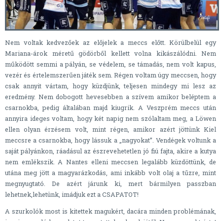
Nem voltak kedvezőek az előjelek a meccs előtt. Körülbelül egy
Mariana-árok méretű gödörből kellett volna kikászálódni. Nem
működött semmi a pályán, se védelem, se támadás, nem volt kapus,
vezér és értelemszerűen játék sem. Régen voltam úgy meccsen, hogy
csak annyit vártam, hogy küzdjünk, teljesen mindegy mi lesz az
eredmény. Nem dobogott hevesebben a szívem amikor beléptem a
csarnokba, pedig általában majd kiugrik. A Veszprém meccs után
annyira ideges voltam, hogy két napig nem szólaltam meg, a Löwen
ellen olyan érzésem volt, mint régen, amikor azért jöttünk Kiel
meccsre a csarnokba, hogy lássuk a „nagyokat”. Vendégek voltunk a
saját pályánkon, ráadásul az észrevehetetlen jó fiú fajta, akire a kutya
nem emlékszik. A Nantes elleni meccsen legalább küzdöttünk, de
utána meg jött a magyarázkodás, ami inkább volt olaj a tűzre, mint
megnyugtató. De azért járunk ki, mert bármilyen passzban
lehetnek,lehetünk, imádjuk ezt a CSAPATOT!
A szurkolók most is kitettek magukért, dacára minden problémának,