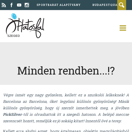
SPORTBARÁT ALAPÍTVÁNY
BUDAPESTQUAD
SZEGED
Minden rendben...!?
Végre ismét egy nagy győzelem, kellett ez a szurkolói lelkeknek! A
Barcelona az Barcelona, őket legyőzni különös gyönyörűség! Másik
különös gyönyörűség, hogy új szerzőt ismerhettek meg, a jövőben
PickSilver
-től is olvashattok itt a szegedi hatoson. A belépő meccse
szerencsét hozott, reméljük ez jó sokáig kitart! Innentől övé a terep:
Kellett erre aludni egyet, hogy értelmesen, objektív megvilágításból