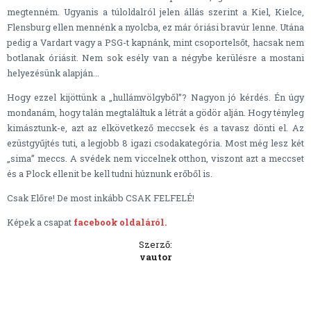
megtenném. Ugyanis a túloldalról jelen állás szerint a Kiel, Kielce,
Flensburg ellen mennénk a nyolcba, ez már óriási bravúr lenne. Utána
pedig a Vardart vagy a PSG-t kapnánk, mint csoportelsőt, hacsak nem
botlanak óriásit. Nem sok esély van a négybe kerülésre a mostani
helyezésünk alapján...
Hogy ezzel kijöttünk a „hullámvölgyből”? Nagyon jó kérdés. Én úgy
mondanám, hogy talán megtaláltuk a létrát a gödör alján. Hogy tényleg
kimásztunk-e, azt az elkövetkező meccsek és a tavasz dönti el. Az
ezüstgyűjtés tuti, a legjobb 8 igazi csodakategória. Most még lesz két
„sima” meccs. A svédek nem viccelnek otthon, viszont azt a meccset
és a Plock ellenit be kell tudni húznunk erőből is.
Csak Előre! De most inkább CSAK FELFELÉ!
Képek a csapat
facebook oldaláról.
Szerző:
vautor