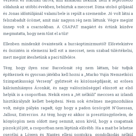
oldalunk az utóbbi években, behúztuk a meccset. Dima utolsó góljánál
és Jonas időntúlijánál valami bele is repült a szemembe. Jó volt látni a
felszabadult örömet, amit már nagyon rég nem láttunk. Végre megint
ünnep volt a csarnokban. A CSAPAT magáért és értünk küzdve
megmutatta, hogy nem tűnt el a tűz!
Ellenben mindenkit óvaintenék a hurráoptimizmustól! Előretekintve
és őszintén is elemezni kell ezt a meccset, nem szabad túlértékelni,
mert megint áteshetünk a paci túlfelére.
Tény, hogy ilyen szar Barcelonát rég nem láttam, bár tudjuk
építkeznek és gyorsan játékba kell hozni a „Marko Vujin Nemzetközi
Szimpatikussági Verseny” győztesét és közönségdíjasát, az erősen
kálciumhiányos Áronkát, és nagy valószínűséggel elúszott az első
helyük is a csoportban. Nekik ezen a „tét nélküli” meccsen az izlandi
hisztikirálynőt kellett beépíteni. Nem sok értelmes megmozdulása
volt, mégis pályán ragadt, úgy hogy a padon ücsörgött N’Guessan,
Jallouz, Entrerrios. Az tény, hogy ez akkor is presztízsgyőzelem, de
könyörgöm nem oldott meg semmit, azon kívül, hogy a csapatnak
piszok jól jött, a csoportban nem léptünk előrébb. Ha a mait be lehetne
cserélni a Löwen és Nantes elleni pontokra, gondolkodás nélkül