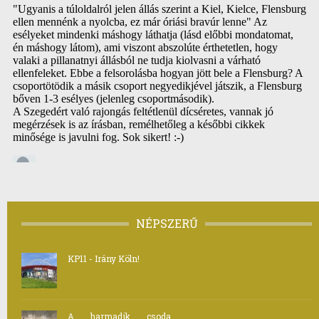
NÉPSZERŰ
KP11 - Irány Köln!
A harmadik csoda