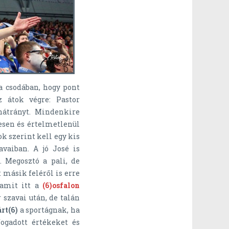
a csodában, hogy pont
z átok végre: Pastor
hátrányt. Mindenkire
esen és értelmetlenül
ok szerint kell egy kis
vaiban. A jó José is
. Megosztó a pali, de
 másik feléről is erre
 amit itt a
(6)osfalon
 szavai után, de talán
rt(6)
a sportágnak, ha
ogadott értékeket és