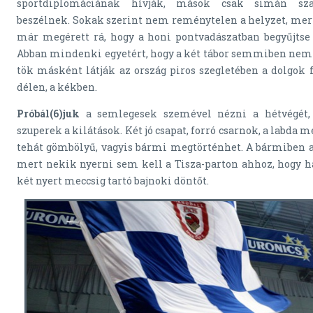
sportdiplomáciának hívják, mások csak simán sza
beszélnek. Sokak szerint nem reménytelen a helyzet, mert
már megérett rá, hogy a honi pontvadászatban begyűjtse
Abban mindenki egyetért, hogy a két tábor semmiben nem ér
tök másként látják az ország piros szegletében a dolgok f
délen, a kékben.
Próbál(6)juk
a semlegesek szemével nézni a hétvégét, 
szuperek a kilátások. Két jó csapat, forró csarnok, a labda
tehát gömbölyű, vagyis bármi megtörténhet. A bármiben a
mert nekik nyerni sem kell a Tisza-parton ahhoz, hogy h
két nyert meccsig tartó bajnoki döntőt.