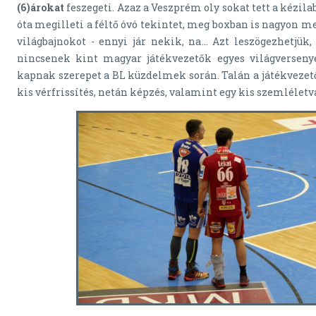
(6)árokat
feszegeti. Azaz a Veszprém oly sokat tett a kézila
óta megilleti a féltő óvó tekintet, meg boxban is nagyon me
világbajnokot - ennyi jár nekik, na… Azt leszögezhetjük
nincsenek kint magyar játékvezetők egyes világversenye
kapnak szerepet a BL küzdelmek során. Talán a játékvezető
kis vérfrissítés, netán képzés, valamint egy kis szemléletvá