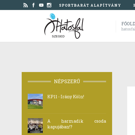
SPORTBARÁT ALAPÍTVÁNY
FŐOL
hatosfa
SZEGED
NÉPSZERŰ
KP11 - Irány Köln!
A harmadik csoda
kapujában!?