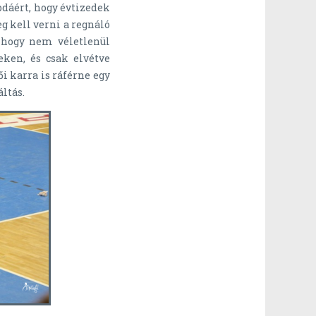
bdáért, hogy évtizedek
g kell verni a regnáló
, hogy nem véletlenül
ken, és csak elvétve
i karra is ráférne egy
ltás.