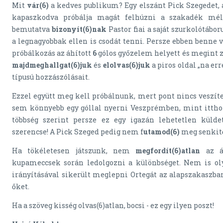
Mit
vár(6)
a kedves publikum? Egy elszánt Pick Szegedet, 
kapaszkodva próbálja magát felhúzni a szakadék mély
bemutatva
bizonyít(6)nak
Pastor fiai a saját szurkolótábor
a legnagyobbak ellen is csodát tenni. Persze ebben benne 
próbálkozás az áhított
6
gólos győzelem helyett és megint z
majdmeghallgat(6)juk
és
elolvas(6)juk
a piros oldal „na er
típusú hozzászólásait.
Ezzel együtt meg kell próbálnunk, mert pont nincs veszí
sem könnyebb egy góllal nyerni Veszprémben, mint itth
többség szerint persze ez egy igazán lehetetlen külde
szerencse! A Pick Szeged pedig nem f
utamod(6)
meg senkitő
Ha tökéletesen játszunk, nem
megfordít(6)atlan
az ál
kupameccsek során ledolgozni a különbséget. Nem is o
irányításával sikerült meglepni Ortegát az alapszakaszban
őket.
Ha a szöveg kisség olvas(6)atlan, bocsi - ez egy ilyen poszt!