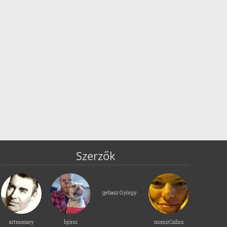
Szerzők
gebasz György
artmooney
björni
momirCsilics