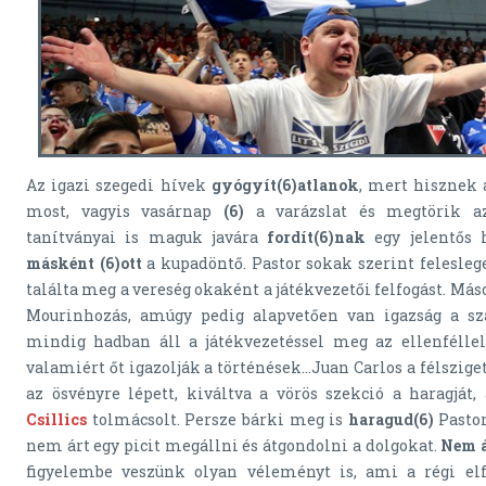
Az igazi szegedi hívek
gyógyít(6)atlanok
, mert hisznek 
most, vagyis vasárnap
(6)
a varázslat és megtörik a
tanítványai is maguk javára
fordít(6)nak
egy jelentős 
másként (6)ott
a kupadöntő. Pastor sokak szerint felesleg
találta meg a vereség okaként a játékvezetői felfogást. Más
Mourinhozás, amúgy pedig alapvetően van igazság a sza
mindig hadban áll a játékvezetéssel meg az ellenféllel
valamiért őt igazolják a történések…Juan Carlos a félsziget
az ösvényre lépett, kiváltva a vörös szekció a haragját,
Csillics
tolmácsolt. Persze bárki meg is
haragud(6)
Pastor
nem árt egy picit megállni és átgondolni a dolgokat.
Nem á
figyelembe veszünk olyan véleményt is, ami a régi elf