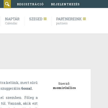
REGISZTRÁCIÓ
BEJELENTKEZÉS
NAPTÁR
SZEGED
PARTNEREINK
Calendar
partners
tra kelünk, mert sűrű
Szerző:
momirCsilics
 szuggerálós
6ossal.
l szemben. Főleg a
 túl. Vannak, akik ezt