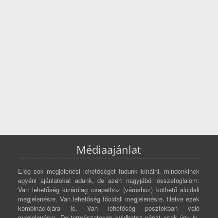
Médiaajánlat
Elég sok megjelenési lehetőséget tudunk kínálni, mindenkinek
egyéni ajánlatokat adunk, de azért nagyjából összefoglalom:
Van lehetőség kizárólag csapathoz (városhoz) köthető aloldali
megjelenésre. Van lehetőség főoldali megjelenésre, illetve ezek
kombinációjára is. Van lehetőség posztokban való
megjelenésre. De természetesen küldhetsz pénzt csak úgy is,