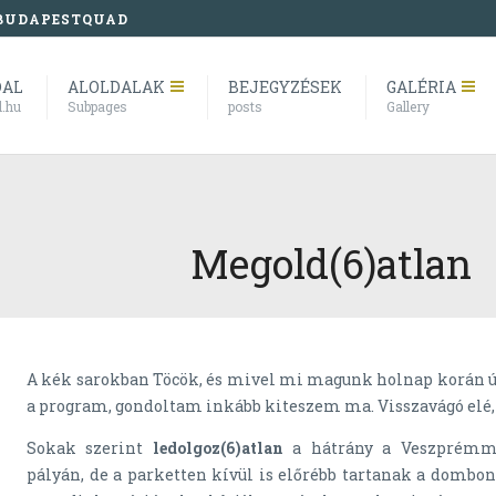
BUDAPESTQUAD
DAL
ALOLDALAK
BEJEGYZÉSEK
GALÉRIA
l.hu
Subpages
posts
Gallery
Megold(6)atlan
A kék sarokban Töcök, és mivel mi magunk holnap korán ú
a program, gondoltam inkább kiteszem ma. Visszavágó elé,
Sokak szerint
ledolgoz(6)atlan
a hátrány a Veszprémme
pályán, de a parketten kívül is előrébb tartanak a dombon