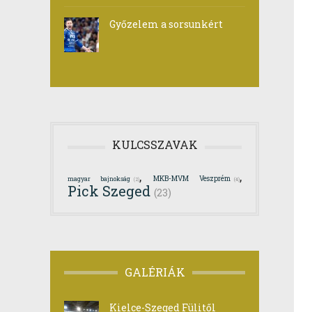
Győzelem a sorsunkért
KULCSSZAVAK
,
,
MKB-MVM Veszprém
magyar bajnokság
(2)
(4)
Pick Szeged
(23)
GALÉRIÁK
Kielce-Szeged Fülitől