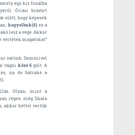
amely egy kis fonálba
éről. Óriási bravúrt
uk előtt, hogy képesek
van,
hogyelbuk(6)
ez a
akó lesz a vége. Akkor
re vertétek magatokat”
teni valónk. Semmivel
on vágni
közé 6
gólt. A
tés, na de bátraké a
l.
lás. Olyan, mint a
lyan régen még Skala
, akkor héttel vertük