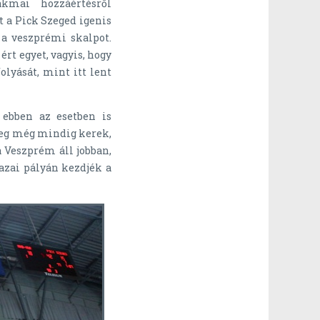
kmai hozzáértésről
 a Pick Szeged igenis
 a veszprémi skalpot.
t egyet, vagyis, hogy
olyását, mint itt lent
ebben az esetben is
 meg még mindig kerek,
 Veszprém áll jobban,
azai pályán kezdjék a