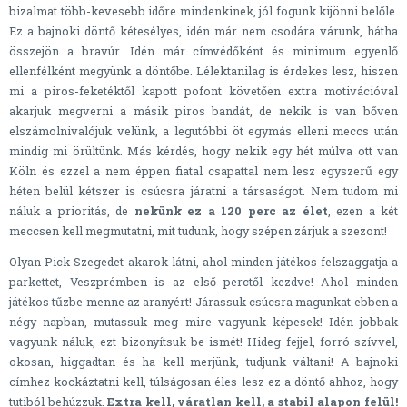
bizalmat több-kevesebb időre mindenkinek, jól fogunk kijönni belőle.
Ez a bajnoki döntő kétesélyes, idén már nem csodára várunk, hátha
összejön a bravúr. Idén már címvédőként és minimum egyenlő
ellenfélként megyünk a döntőbe. Lélektanilag is érdekes lesz, hiszen
mi a piros-feketéktől kapott pofont követően extra motivációval
akarjuk megverni a másik piros bandát, de nekik is van bőven
elszámolnivalójuk velünk, a legutóbbi öt egymás elleni meccs után
mindig mi örültünk. Más kérdés, hogy nekik egy hét múlva ott van
Köln és ezzel a nem éppen fiatal csapattal nem lesz egyszerű egy
héten belül kétszer is csúcsra járatni a társaságot. Nem tudom mi
náluk a prioritás, de
nekünk ez a 120 perc az élet
, ezen a két
meccsen kell megmutatni, mit tudunk, hogy szépen zárjuk a szezont!
Olyan Pick Szegedet akarok látni, ahol minden játékos felszaggatja a
parkettet, Veszprémben is az első perctől kezdve! Ahol minden
játékos tűzbe menne az aranyért! Járassuk csúcsra magunkat ebben a
négy napban, mutassuk meg mire vagyunk képesek! Idén jobbak
vagyunk náluk, ezt bizonyítsuk be ismét! Hideg fejjel, forró szívvel,
okosan, higgadtan és ha kell merjünk, tudjunk váltani! A bajnoki
címhez kockáztatni kell, túlságosan éles lesz ez a döntő ahhoz, hogy
tutiból behúzzuk.
Extra kell, váratlan kell, a stabil alapon felül!