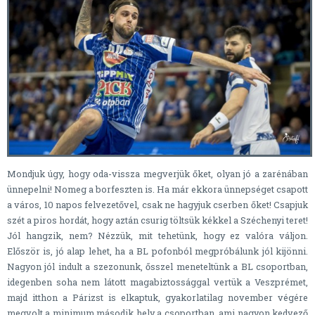
Mondjuk úgy, hogy oda-vissza megverjük őket, olyan jó a zarénában
ünnepelni! Nomeg a borfeszten is. Ha már ekkora ünnepséget csapott
a város, 10 napos felvezetővel, csak ne hagyjuk cserben őket! Csapjuk
szét a piros hordát, hogy aztán csurig töltsük kékkel a Széchenyi teret!
Jól hangzik, nem? Nézzük, mit tehetünk, hogy ez valóra váljon.
Először is, jó alap lehet, ha a BL pofonból megpróbálunk jól kijönni.
Nagyon jól indult a szezonunk, ősszel meneteltünk a BL csoportban,
idegenben soha nem látott magabiztossággal vertük a Veszprémet,
majd itthon a Párizst is elkaptuk, gyakorlatilag november végére
megvolt a minimum második hely a csoportban, ami nagyon kedvező