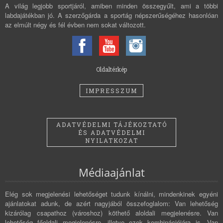
A világ legjobb sportjáról, amiben minden összegyűlt, ami a többi
labdajátékban jó. A szerzőgárda a sportág népszerűségéhez hasonlóan
az elmúlt négy és fél évben nem sokat változott.
Oldaltérkép
IMPRESSZUM
ADATVÉDELMI TÁJÉKOZTATÓ
ÉS ADATVÉDELMI
NYILATKOZAT
Médiaajánlat
Elég sok megjelenési lehetőséget tudunk kínálni, mindenkinek egyéni
ajánlatokat adunk, de azért nagyjából összefoglalom: Van lehetőség
kizárólag csapathoz (városhoz) köthető aloldali megjelenésre. Van
lehetőség főoldali megjelenésre, illetve ezek kombinációjára is. Van