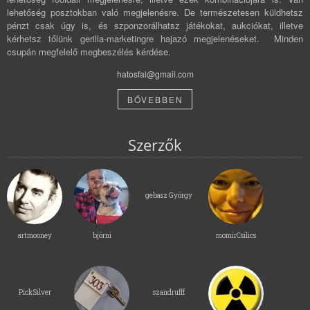
lehetőség posztokban való megjelenésre. De természetesen küldhetsz
pénzt csak úgy is, és szponzorálhatsz játékokat, aukciókat, illetve
kérhetsz tőlünk gerilla-marketingre hajazó megjelenéseket. Minden
csupán megfelelő megbeszélés kérdése.
hatosfal@gmail.com
BŐVEBBEN
Szerzők
gebasz György
artmooney
björni
momirCsilics
PickSilver
szandrufff