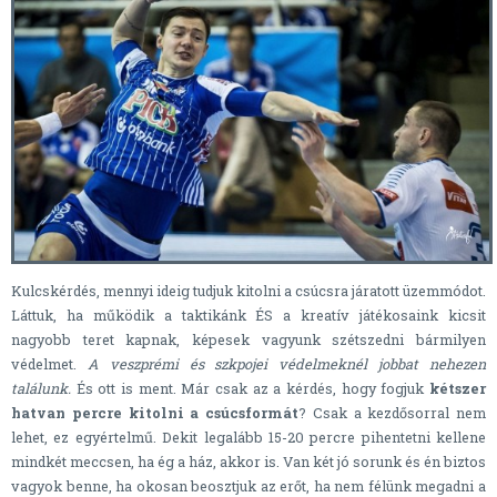
Kulcskérdés, mennyi ideig tudjuk kitolni a csúcsra járatott üzemmódot.
Láttuk, ha működik a taktikánk ÉS a kreatív játékosaink kicsit
nagyobb teret kapnak, képesek vagyunk szétszedni bármilyen
védelmet.
A veszprémi és szkpojei védelmeknél jobbat nehezen
találunk.
És ott is ment. Már csak az a kérdés, hogy fogjuk
kétszer
hatvan percre kitolni a csúcsformát
? Csak a kezdősorral nem
lehet, ez egyértelmű. Dekit legalább 15-20 percre pihentetni kellene
mindkét meccsen, ha ég a ház, akkor is. Van két jó sorunk és én biztos
vagyok benne, ha okosan beosztjuk az erőt, ha nem félünk megadni a