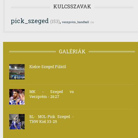
KULCSSZAVAK
pick_szeged
,
(153)
veszprém_handball
(14)
GALÉRIÁK
Kielce-Szeged Fülitől
MK - Szeged vs
Veszprém - 26:27
BL- MOL-Pick Szeged -
THW Kiel 33-29