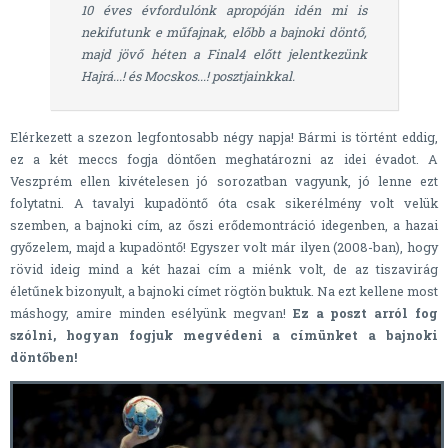
10 éves évfordulónk apropóján idén mi is
nekifutunk e műfajnak, előbb a bajnoki döntő,
majd jövő héten a Final4 előtt jelentkezünk
Hajrá...! és Mocskos...! posztjainkkal.
Elérkezett a szezon legfontosabb négy napja! Bármi is történt eddig,
ez a két meccs fogja döntően meghatározni az idei évadot. A
Veszprém ellen kivételesen jó sorozatban vagyunk, jó lenne ezt
folytatni. A tavalyi kupadöntő óta csak sikerélmény volt velük
szemben, a bajnoki cím, az őszi erődemontráció idegenben, a hazai
győzelem, majd a kupadöntő! Egyszer volt már ilyen (2008-ban), hogy
rövid ideig mind a két hazai cím a miénk volt, de az tiszavirág
életűnek bizonyult, a bajnoki címet rögtön buktuk. Na ezt kellene most
máshogy, amire minden esélyünk megvan!
Ez a poszt arról fog
szólni, hogyan fogjuk megvédeni a címünket a bajnoki
döntőben!