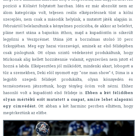
pozíció a Kölnért folytatott harcban. Idén ez már abszolút nem az
álom kategóriája volt, teljesen reális elképzelésnek tűnt a kölni
szereplés, nem csak a második helyünk, a mutatott játék alapján is.
Februártól belelazultunk a kényelmes pozícióba, de akkor az belefért,
pláne mert utána a bajnokin itthon, majd a kupadöntőn is sikerült
legyőzni a Veszprémet. Utána jött a borzalmas utolsó 10 perc
Szkopjéban. Meg egy hazai visszavágó, aminek az első félidejében
csak pislogtunk. Ott olyan szintű védekezést produkáltunk, hogy
Mirkonak alig kellett hozzátennie valamit, egyszerűen nem jutott el
hozzá a labda. Elképesztően jól működött, mindenki akart, lobogott a
tűz a szemekben, Deki elöl nyomott egy "one man show"-t, Dima is a
legjobb szegedi félidejét produkálta, olyan könnyedén és
természetesen játszottunk, hogy tényleg öröm volt nézni. Ehhez
hasonló volt a kupadöntő első félideje is.
Ebben a két félidőben
olyan mértékű erőt mutatott a csapat, amire lehet alapozni
egy címvédést.
Ott abban a két harminc percben elhittem, hogy
megérkeztünk az elitbe.