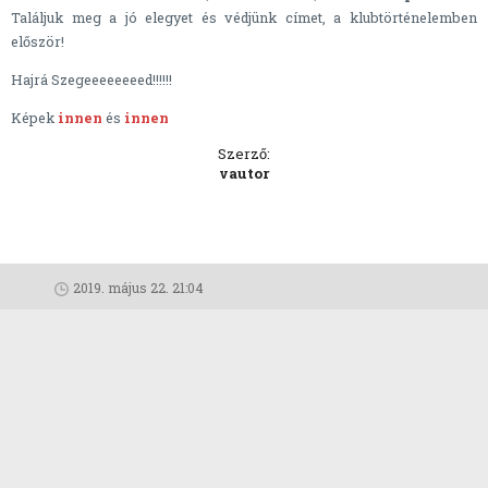
Találjuk meg a jó elegyet és védjünk címet, a klubtörténelemben
először!
Hajrá Szegeeeeeeeed!!!!!!
Képek
innen
és
innen
Szerző:
vautor
2019. május 22. 21:04