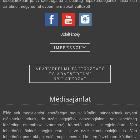
labdajátékban jó. A szerzőgárda a sportág népszerűségéhez hasonlóan
az elmúlt négy és fél évben nem sokat változott.
Oldaltérkép
IMPRESSZUM
ADATVÉDELMI TÁJÉKOZTATÓ
ÉS ADATVÉDELMI
NYILATKOZAT
Médiaajánlat
Elég sok megjelenési lehetőséget tudunk kínálni, mindenkinek egyéni
ajánlatokat adunk, de azért nagyjából összefoglalom: Van lehetőség
kizárólag csapathoz (városhoz) köthető aloldali megjelenésre. Van
lehetőség főoldali megjelenésre, illetve ezek kombinációjára is. Van
lehetőség posztokban való megjelenésre. De természetesen küldhetsz