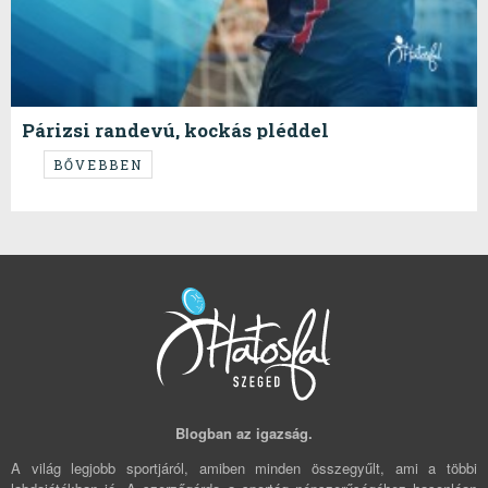
Párizsi randevú, kockás pléddel
Már most kiderül a csoportelső az A-ban? Zár a C-D! Csak a B-ben
BŐVEBBEN
marad izgalom?
Blogban az igazság.
A világ legjobb sportjáról, amiben minden összegyűlt, ami a többi