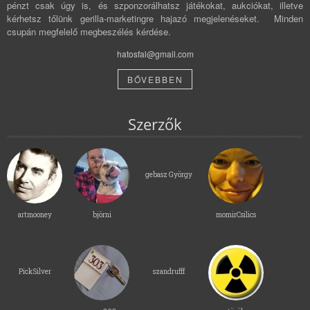
pénzt csak úgy is, és szponzorálhatsz játékokat, aukciókat, illetve
kérhetsz tőlünk gerilla-marketingre hajazó megjelenéseket. Minden
csupán megfelelő megbeszélés kérdése.
hatosfal@gmail.com
BŐVEBBEN
Szerzők
gebasz György
artmooney
björni
momirCsilics
PickSilver
szandrufff