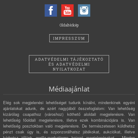
Oldaltérkép
IMPRESSZUM
ADATVÉDELMI TÁJÉKOZTATÓ
ÉS ADATVÉDELMI
NYILATKOZAT
Médiaajánlat
Elég sok megjelenési lehetőséget tudunk kínálni, mindenkinek egyéni
ajánlatokat adunk, de azért nagyjából összefoglalom: Van lehetőség
kizárólag csapathoz (városhoz) köthető aloldali megjelenésre. Van
lehetőség főoldali megjelenésre, illetve ezek kombinációjára is. Van
lehetőség posztokban való megjelenésre. De természetesen küldhetsz
pénzt csak úgy is, és szponzorálhatsz játékokat, aukciókat, illetve
kérhetsz tőlünk gerilla-marketingre hajazó megjelenéseket. Minden