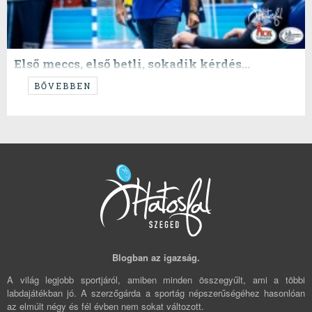
Első meccs, első betli, sokadik kérdés...
...Dimwitch is back...!
BŐVEBBEN
Blogban az igazság.
A világ legjobb sportjáról, amiben minden összegyűlt, ami a többi
labdajátékban jó. A szerzőgárda a sportág népszerűségéhez hasonlóan
az elmúlt négy és fél évben nem sokat változott.