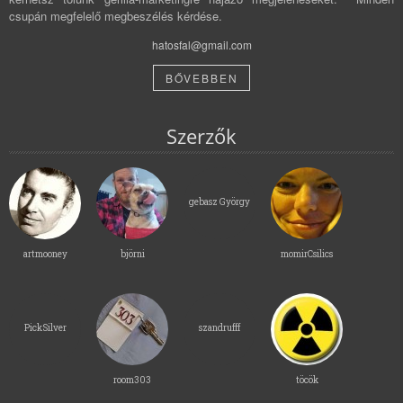
csupán megfelelő megbeszélés kérdése.
hatosfal@gmail.com
BŐVEBBEN
Szerzők
gebasz György
artmooney
björni
momirCsilics
PickSilver
szandrufff
room303
töcök