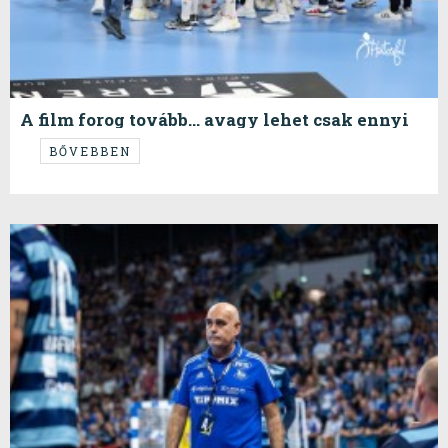
A film forog tovább… avagy lehet csak ennyi
van a csapatban?
BŐVEBBEN
innen Csak Előre van...