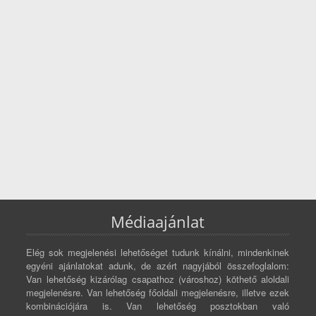
Médiaajánlat
Elég sok megjelenési lehetőséget tudunk kínálni, mindenkinek
egyéni ajánlatokat adunk, de azért nagyjából összefoglalom:
Van lehetőség kizárólag csapathoz (városhoz) köthető aloldali
megjelenésre. Van lehetőség főoldali megjelenésre, illetve ezek
kombinációjára is. Van lehetőség posztokban való