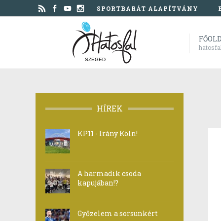
SPORTBARÁT ALAPÍTVÁNY
FŐOL
hatosfa
SZEGED
HÍREK
KP11 - Irány Köln!
A harmadik csoda
kapujában!?
Győzelem a sorsunkért