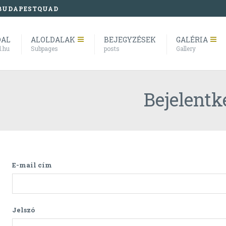
BUDAPESTQUAD
DAL
ALOLDALAK
BEJEGYZÉSEK
GALÉRIA
l.hu
Subpages
posts
Gallery
Bejelentk
E-mail cím
Jelszó