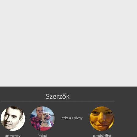
Szerzők
gebasz György
artmooney
björni
momirCsilics