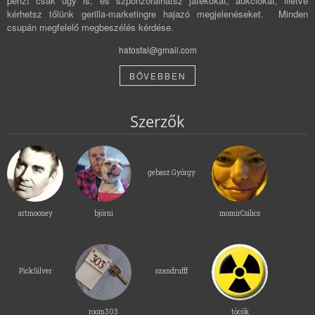
pénzt csak úgy is, és szponzorálhatsz játékokat, aukciókat, illetve
kérhetsz tőlünk gerilla-marketingre hajazó megjelenéseket. Minden
csupán megfelelő megbeszélés kérdése.
hatosfal@gmail.com
BŐVEBBEN
Szerzők
gebasz György
artmooney
björni
momirCsilics
PickSilver
szandrufff
room303
töcök