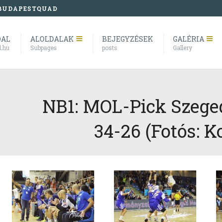
BUDAPESTQUAD
DAL
ALOLDALAK
BEJEGYZÉSEK
GALÉRIA
l.hu
Subpages
posts
Gallery
NB1: MOL-Pick Szeged
34-26 (Fotós: Ko