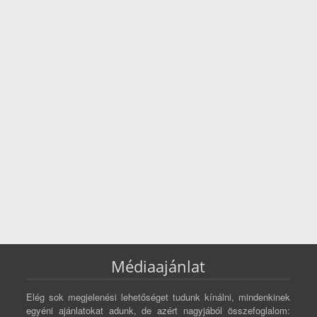
Médiaajánlat
Elég sok megjelenési lehetőséget tudunk kínálni, mindenkinek
egyéni ajánlatokat adunk, de azért nagyjából összefoglalom: