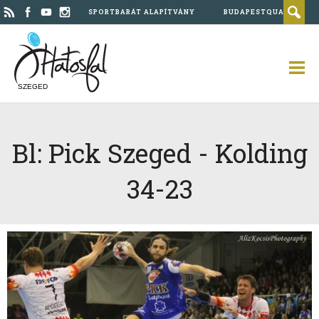
SPORTBARÁT ALAPÍTVÁNY
BUDAPESTQUAD
SZEGED
Bl: Pick Szeged - Kolding
34-23