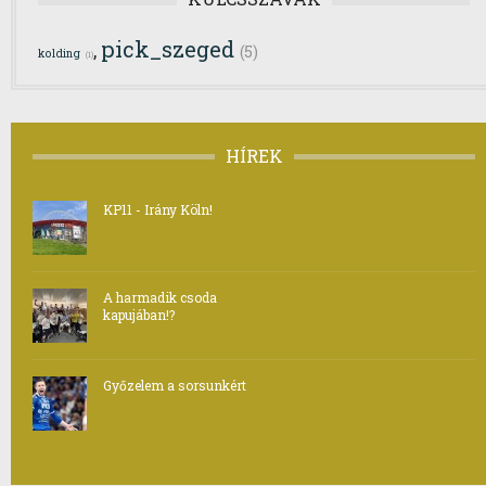
pick_szeged
,
(5)
kolding
(1)
HÍREK
KP11 - Irány Köln!
A harmadik csoda
kapujában!?
Győzelem a sorsunkért