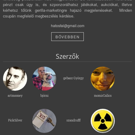
pénzt csak úgy is, és szponzorálhatsz játékokat, aukciókat, illetve
kérhetsz tőlünk gerilla-marketingre hajazó megjelenéseket. Minden
csupán megfelelő megbeszélés kérdése.
hatosfal@gmail.com
BŐVEBBEN
Szerzők
gebasz György
artmooney
björni
momirCsilics
PickSilver
szandrufff