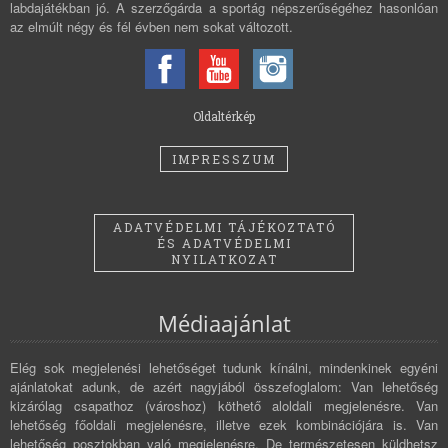
labdajátékban jó. A szerzőgárda a sportág népszerűségéhez hasonlóan
az elmúlt négy és fél évben nem sokat változott.
Oldaltérkép
IMPRESSZUM
ADATVÉDELMI TÁJÉKOZTATÓ
ÉS ADATVÉDELMI
NYILATKOZAT
Médiaajánlat
Elég sok megjelenési lehetőséget tudunk kínálni, mindenkinek egyéni
ajánlatokat adunk, de azért nagyjából összefoglalom: Van lehetőség
kizárólag csapathoz (városhoz) köthető aloldali megjelenésre. Van
lehetőség főoldali megjelenésre, illetve ezek kombinációjára is. Van
lehetőség posztokban való megjelenésre. De természetesen küldhetsz