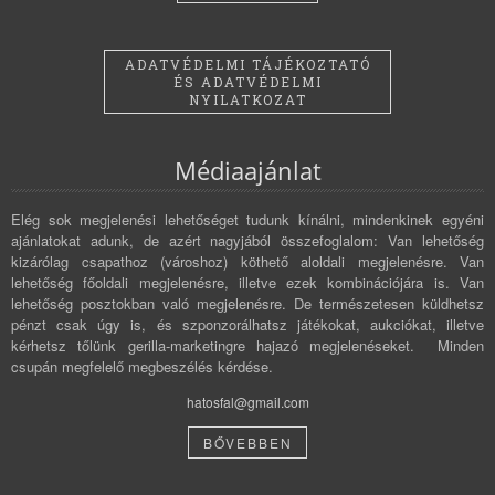
ADATVÉDELMI TÁJÉKOZTATÓ
ÉS ADATVÉDELMI
NYILATKOZAT
Médiaajánlat
Elég sok megjelenési lehetőséget tudunk kínálni, mindenkinek egyéni
ajánlatokat adunk, de azért nagyjából összefoglalom: Van lehetőség
kizárólag csapathoz (városhoz) köthető aloldali megjelenésre. Van
lehetőség főoldali megjelenésre, illetve ezek kombinációjára is. Van
lehetőség posztokban való megjelenésre. De természetesen küldhetsz
pénzt csak úgy is, és szponzorálhatsz játékokat, aukciókat, illetve
kérhetsz tőlünk gerilla-marketingre hajazó megjelenéseket. Minden
csupán megfelelő megbeszélés kérdése.
hatosfal@gmail.com
BŐVEBBEN