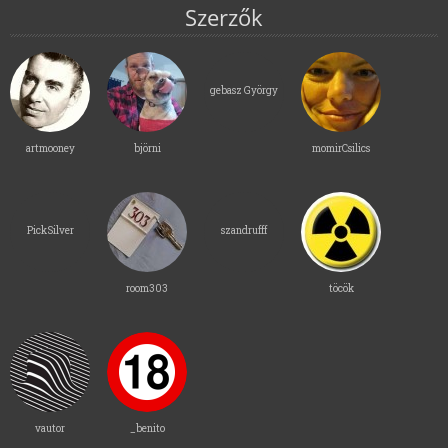
Szerzők
gebasz György
artmooney
björni
momirCsilics
PickSilver
szandrufff
room303
töcök
vautor
_benito