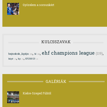
Győzelem a sorsunkért
KULCSSZAVAK
ehf champions league
,
,
,
(119)
bajnokok_ligája
bl
(31)
(18)
,
,
kápé
kp
KP2019/20
(5)
(8)
(3)
GALÉRIÁK
Kielce-Szeged Fülitől