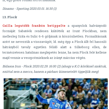
is, egy gólos román fórról indulunk.
Dinamo - Sporting 2020.03.01. 16:30 (1)
13. Plock
Csilla legutóbb frankón betippelte
a spanyolok halványodó
formáját: Sabatéék rendesen kiütötték az Irunt Plockban, nem
mellesleg Szita és Sulic 6-6 góljának is köszönhetően. Formalitásnak
azért ne nevezzük a visszavágót, ld. még épp a Plock állt fel hasonló
hátrányból tavaly egyetlen félidő alatt a Silkeborg ellen, de
természetesen hatalmas meglepetés lenne, ha nem Plock felé kellene
majd vennie a veszprémieknek az irányt március végén.
Bidasoa Irun - Plock 2020.02.29. 16:00 (2) (ahogy a K.O. köröknél szoktuk,
ezúttal sem a meccs, hanem a párharc kimenetelét tippeljük meg)