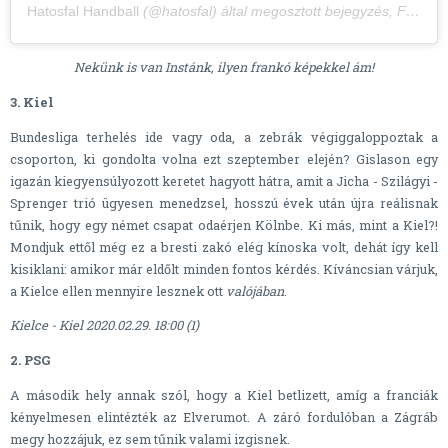
Hatosfal Handball
(@hatosfal) által megosztott bejegyzés,
Febr 25., 2020, időpont: 10:48 (PST időzóna szerint)
Nekünk is van Instánk, ilyen frankó képekkel ám!
3. Kiel
Bundesliga terhelés ide vagy oda, a zebrák végiggaloppoztak a
csoporton, ki gondolta volna ezt szeptember elején? Gislason egy
igazán kiegyensúlyozott keretet hagyott hátra, amit a Jicha - Szilágyi -
Sprenger trió ügyesen menedzsel, hosszú évek után újra reálisnak
tűnik, hogy egy német csapat odaérjen Kölnbe. Ki más, mint a Kiel?!
Mondjuk ettől még ez a bresti zakó elég kínoska volt, dehát így kell
kisiklani: amikor már eldőlt minden fontos kérdés. Kíváncsian várjuk,
a Kielce ellen mennyire lesznek ott
valójában
.
Kielce - Kiel 2020.02.29. 18:00 (1)
2. PSG
A második hely annak szól, hogy a Kiel betlizett, amíg a franciák
kényelmesen elintézték az Elverumot. A záró fordulóban a Zágráb
megy hozzájuk, ez sem tűnik valami izgisnek.