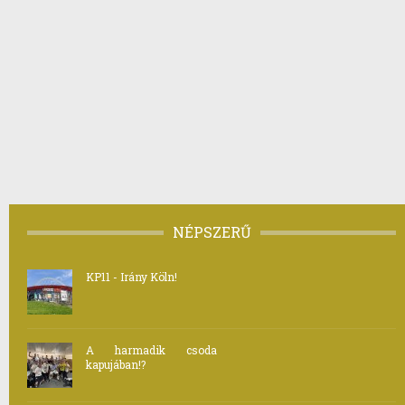
NÉPSZERŰ
KP11 - Irány Köln!
A harmadik csoda
kapujában!?