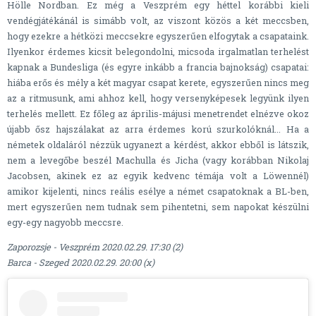
Hölle Nordban. Ez még a Veszprém egy héttel korábbi kieli
vendégjátékánál is simább volt, az viszont közös a két meccsben,
hogy ezekre a hétközi meccsekre egyszerűen elfogytak a csapataink.
Ilyenkor érdemes kicsit belegondolni, micsoda irgalmatlan terhelést
kapnak a Bundesliga (és egyre inkább a francia bajnokság) csapatai:
hiába erős és mély a két magyar csapat kerete, egyszerűen nincs meg
az a ritmusunk, ami ahhoz kell, hogy versenyképesek legyünk ilyen
terhelés mellett. Ez főleg az április-májusi menetrendet elnézve okoz
újabb ősz hajszálakat az arra érdemes korú szurkolóknál... Ha a
németek oldaláról nézzük ugyanezt a kérdést, akkor ebből is látszik,
nem a levegőbe beszél Machulla és Jicha (vagy korábban Nikolaj
Jacobsen, akinek ez az egyik kedvenc témája volt a Löwennél)
amikor kijelenti, nincs reális esélye a német csapatoknak a BL-ben,
mert egyszerűen nem tudnak sem pihentetni, sem napokat készülni
egy-egy nagyobb meccsre.
Zaporozsje - Veszprém 2020.02.29. 17:30 (2)
Barca - Szeged 2020.02.29. 20:00 (x)