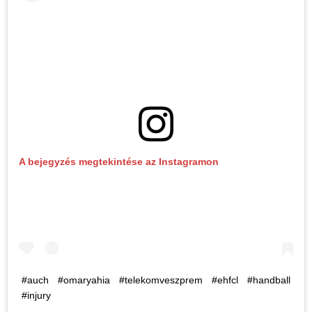
A bejegyzés megtekintése az Instagramon
#auch #omaryahia #telekomveszprem #ehfcl #handball
#injury