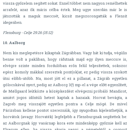
vissza győzelem segített sokat. Ennél többet nem nagyon remélhettek
arrafelé, azaz ők máris célba értek. Meg ugye szerdán már le is
játszották a maguk meccsét, kicsit megszorongatták a Flensit
idegenben.
Flensburg - Celje 29:26 (15:12)
10. Aalborg
Nem kis meglepetésre kikaptak Zágrábban. Vagy hát ki tudja, végülis
benne volt a pakliban, hogy ráfutnak majd egy ilyen meccsre is,
elvégre szinte minden fordulóban erőn felül teljesítettek, sokszor
egész komoly mákkal szereztek pont(ok)at, ez pedig vissza szokott
ütni előbb-utóbb. Na, most jött el ez a pillanat, a Zágráb egyetlen
gólocskával nyert, pedig az Aalborg 3(!) mp-el a vége előtt egyenlített,
de Møllgaard leütközte a középkezdést elvégezni próbáló Mandicot,
amiért jogos időntúli hetest kaptak a hazaiak. Horvat bevágta, a
Zagreb meg visszajött egyetlen pontra a Celje mögé. De mivel
Párizsban kellene pontot szerezniük, így nyugodtan kijelenthetjük, a
horvátok (avagy: Horvaték) legfeljebb a Flensburgnak segítettek be:
az Aalborgnak így vasárnap kora este mindenképp győznie kell az
Elverum ellen, ha vissza akarja venni a németektől a csoport