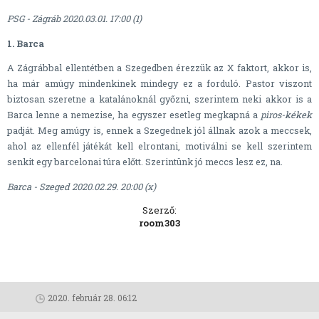
PSG - Zágráb 2020.03.01. 17:00 (1)
1. Barca
A Zágrábbal ellentétben a Szegedben érezzük az X faktort, akkor is,
ha már amúgy mindenkinek mindegy ez a forduló. Pastor viszont
biztosan szeretne a katalánoknál győzni, szerintem neki akkor is a
Barca lenne a nemezise, ha egyszer esetleg megkapná a
piros-kékek
padját. Meg amúgy is, ennek a Szegednek jól állnak azok a meccsek,
ahol az ellenfél játékát kell elrontani, motiválni se kell szerintem
senkit egy barcelonai túra előtt. Szerintünk jó meccs lesz ez, na.
Barca - Szeged 2020.02.29. 20:00 (x)
Szerző:
room303
2020. február 28. 06:12