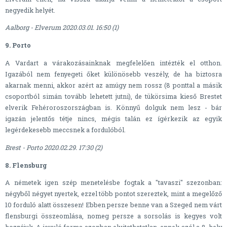
negyedik helyét.
Aalborg - Elverum 2020.03.01. 16:50 (1)
9. Porto
A Vardart a várakozásainknak megfelelően intézték el otthon.
Igazából nem fenyegeti őket különösebb veszély, de ha biztosra
akarnak menni, akkor azért az amúgy nem rossz (8 ponttal a másik
csoportból simán tovább lehetett jutni), de tükörsima kieső Brestet
elverik Fehéroroszországban is. Könnyű dolguk nem lesz - bár
igazán jelentős tétje nincs, mégis talán ez ígérkezik az egyik
legérdekesebb meccsnek a fordulóból.
Brest - Porto 2020.02.29. 17:30 (2)
8. Flensburg
A németek igen szép menetelésbe fogtak a "tavaszi" szezonban:
négyből négyet nyertek, ezzel több pontot szereztek, mint a megelőző
10 forduló alatt összesen! Ebben persze benne van a Szeged nem várt
flensburgi összeomlása, nomeg persze a sorsolás is kegyes volt