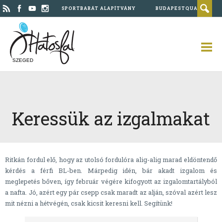
SPORTBARÁT ALAPÍTVÁNY
BUDAPESTQUAD
SZEGED
Keressük az izgalmakat
Ritkán fordul elő, hogy az utolsó fordulóra alig-alig marad eldöntendő
kérdés a férfi BL-ben. Márpedig idén, bár akadt izgalom és
meglepetés bőven, így február végére kifogyott az izgalomtartályból
a nafta. Jó, azért egy pár csepp csak maradt az alján, szóval azért lesz
mit nézni a hétvégén, csak kicsit keresni kell. Segítünk!