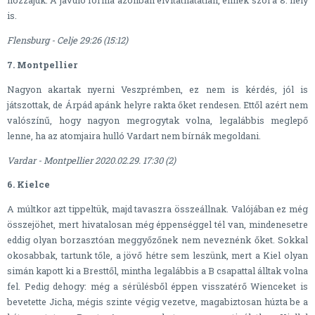
hozzájuk. A javuló forma azonban elvitathatatlan, ennek szól a 8. hely
is.
Flensburg - Celje 29:26 (15:12)
7. Montpellier
Nagyon akartak nyerni Veszprémben, ez nem is kérdés, jól is
játszottak, de Árpád apánk helyre rakta őket rendesen. Ettől azért nem
valószínű, hogy nagyon megrogytak volna, legalábbis meglepő
lenne, ha az atomjaira hulló Vardart nem bírnák megoldani.
Vardar - Montpellier 2020.02.29. 17:30 (2)
6. Kielce
A múltkor azt tippeltük, majd tavaszra összeállnak. Valójában ez még
összejöhet, mert hivatalosan még éppenséggel tél van, mindenesetre
eddig olyan borzasztóan meggyőzőnek nem neveznénk őket. Sokkal
okosabbak, tartunk tőle, a jövő hétre sem leszünk, mert a Kiel olyan
simán kapott ki a Bresttől, mintha legalábbis a B csapattal álltak volna
fel. Pedig dehogy: még a sérülésből éppen visszatérő Wienceket is
bevetette Jicha, mégis szinte végig vezetve, magabiztosan húzta be a