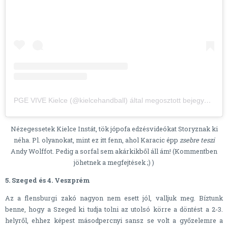
PGE VIVE Kielce (@kielcehandball) által megosztott bejegyzés
,
Fe
Nézegessetek Kielce Instát, tök jópofa edzésvideókat Storyznak ki
néha. Pl. olyanokat, mint ez itt fenn, ahol Karacic épp
zsebre teszi
Andy Wolffot. Pedig a sorfal sem akárkikből áll ám! (Kommentben
jöhetnek a megfejtések ;) )
5. Szeged és 4. Veszprém
Az a flensburgi zakó nagyon nem esett jól, valljuk meg. Bíztunk
benne, hogy a Szeged ki tudja tolni az utolsó körre a döntést a 2-3.
helyről, ehhez képest másodpercnyi sansz se volt a győzelemre a