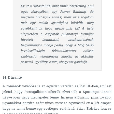
Ez itt a Hatosfal KP, azaz Kraft Platzierung, ami
ugye lényegében egy Power Ranking, de
mégsem hívhatjuk annak, mert az a fogalom
már egy másik sportághoz kötődik, meg
egyébként is: hogy nézne már ki? A lista
alapvetően a csapatok pillanatnyi formáját
hivatott bemutatni, szerkesztésének
hagyományos módja pedig, hogy a blog belső
levelezőlistáján felsorakoztatott erősen
szubjektív vélemények alapján az aktuális
posztíró úgy állítja össze, ahogy azt gondolja.
14. Dinamo
A románok továbbra is az egyetlen veretlen az idei BL-ben, ami azt
jelenti, hogy Portugáliában sikerült elverniük a Sportingot! Innen
nézve igen nagy meglepetés lenne, ha nem a Dinamo jutna tovább,
ugyanakkor annyira azért nincs messze egymástól ez a két csapat,
hogy ne lenne benne egy esetleges zöld-fehér siker. Érdekes lesz ez