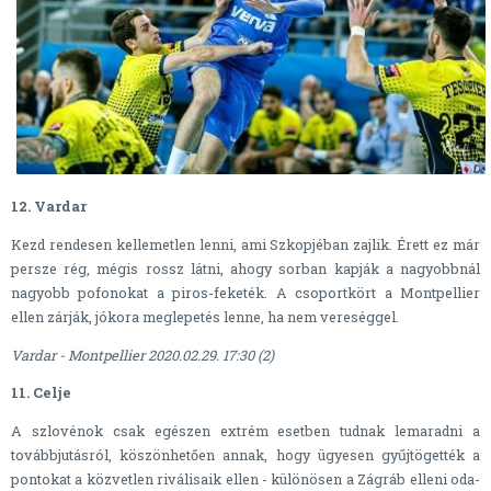
12. Vardar
Kezd rendesen kellemetlen lenni, ami Szkopjéban zajlik. Érett ez már
persze rég, mégis rossz látni, ahogy sorban kapják a nagyobbnál
nagyobb pofonokat a piros-feketék. A csoportkört a Montpellier
ellen zárják, jókora meglepetés lenne, ha nem vereséggel.
Vardar - Montpellier 2020.02.29. 17:30 (2)
11. Celje
A szlovénok csak egészen extrém esetben tudnak lemaradni a
továbbjutásról, köszönhetően annak, hogy ügyesen gyűjtögették a
pontokat a közvetlen riválisaik ellen - különösen a Zágráb elleni oda-