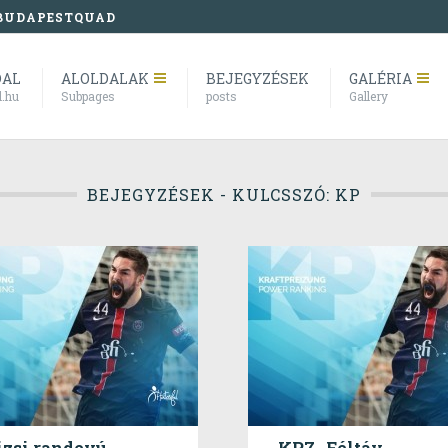
BUDAPESTQUAD
DAL
ALOLDALAK
BEJEGYZÉSEK
GALÉRIA
l.hu
Subpages
posts
Gallery
BEJEGYZÉSEK - KULCSSZÓ: KP
izsi randevú,
KP7- Féltáv