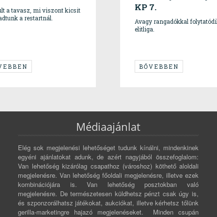
KP 7.
lt a tavasz, mi viszont kicsit
adtunk a restartnál.
Avagy rangadókkal folytatódi
elitliga.
VEBBEN
BŐVEBBEN
Médiaajánlat
Elég sok megjelenési lehetőséget tudunk kínálni, mindenkinek
egyéni ajánlatokat adunk, de azért nagyjából összefoglalom:
Van lehetőség kizárólag csapathoz (városhoz) köthető aloldali
megjelenésre. Van lehetőség főoldali megjelenésre, illetve ezek
kombinációjára is. Van lehetőség posztokban való
megjelenésre. De természetesen küldhetsz pénzt csak úgy is,
és szponzorálhatsz játékokat, aukciókat, illetve kérhetsz tőlünk
gerilla-marketingre hajazó megjelenéseket. Minden csupán