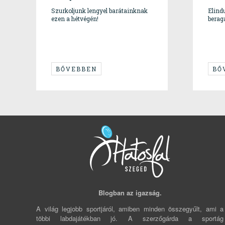
Szurkoljunk lengyel barátainknak
Elindu
ezen a hétvégén!
berag
BŐVEBBEN
BŐ
Blogban az igazság.
A világ legjobb sportjáról, amiben minden összegyűlt, ami a
többi labdajátékban jó. A szerzőgárda a sportág