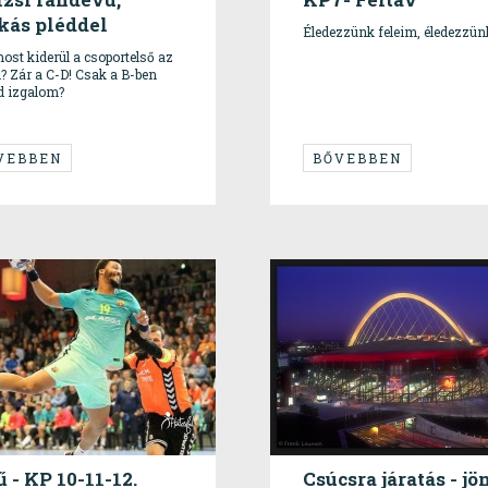
kás pléddel
Éledezzünk feleim, éledezzün
ost kiderül a csoportelső az
? Zár a C-D! Csak a B-ben
 izgalom?
VEBBEN
BŐVEBBEN
 - KP 10-11-12.
Csúcsra járatás - jö