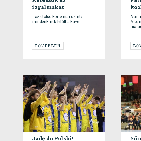
izgalmakat
koc
...az utolsó körre már szinte
Már m
mindenkinek lefőtt a kávé...
A-ban
marad
BŐVEBBEN
BŐ
Jadę do Polski!
Sűrű