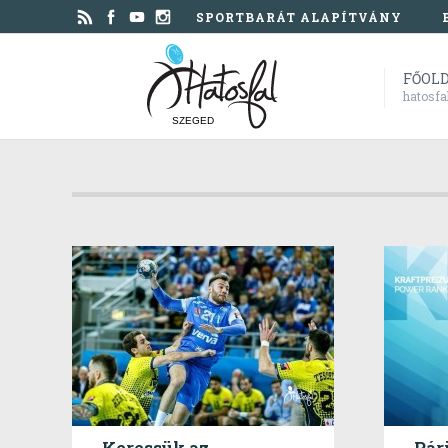
SPORTBARÁT ALAPÍTVÁNY
FŐOL
hatosfa
SZEGED
Keressük az
Pár