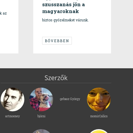
szusszanás jön a
magyaroknak
k az
biztos győzelmeket várunk.
BŐVEBBEN
Szerzők
gebasz György
artmooney
björni
momirCsilics