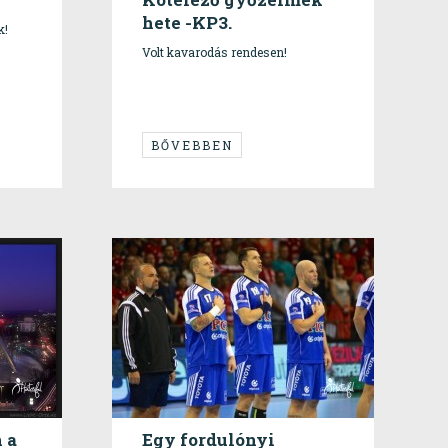
hete -KP3.
k!
Volt kavarodás rendesen!
BŐVEBBEN
n a
Egy fordulónyi