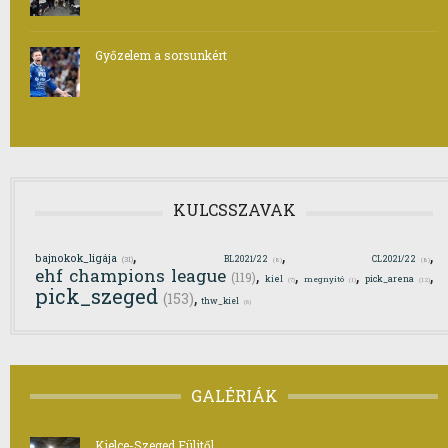
Győzelem a sorsunkért
KULCSSZAVAK
,
,
,
bajnokok_ligája
BL2021/22
CL2021/22
(31)
(8)
(8)
ehf champions league
,
,
,
,
(119)
kiel
pick_arena
megnyitó
(12)
(7)
(1)
pick_szeged
,
(153)
thw_kiel
(6)
GALÉRIÁK
Kielce-Szeged Fülitől