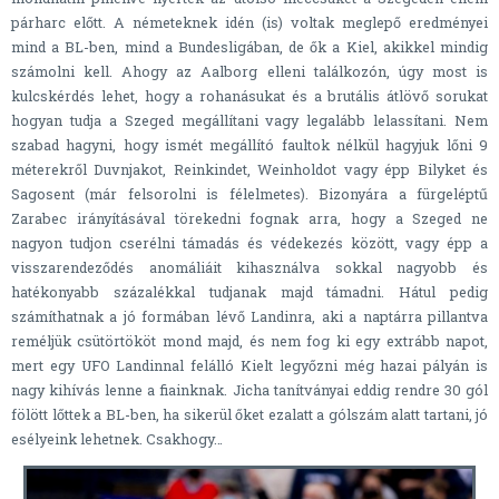
párharc előtt. A németeknek idén (is) voltak meglepő eredményei
mind a BL-ben, mind a Bundesligában, de ők a Kiel, akikkel mindig
számolni kell. Ahogy az Aalborg elleni találkozón, úgy most is
kulcskérdés lehet, hogy a rohanásukat és a brutális átlövő sorukat
hogyan tudja a Szeged megállítani vagy legalább lelassítani. Nem
szabad hagyni, hogy ismét megállító faultok nélkül hagyjuk lőni 9
méterekről Duvnjakot, Reinkindet, Weinholdot vagy épp Bilyket és
Sagosent (már felsorolni is félelmetes). Bizonyára a fürgeléptű
Zarabec irányításával törekedni fognak arra, hogy a Szeged ne
nagyon tudjon cserélni támadás és védekezés között, vagy épp a
visszarendeződés anomáliáit kihasználva sokkal nagyobb és
hatékonyabb százalékkal tudjanak majd támadni. Hátul pedig
számíthatnak a jó formában lévő Landinra, aki a naptárra pillantva
reméljük csütörtököt mond majd, és nem fog ki egy extrább napot,
mert egy UFO Landinnal felálló Kielt legyőzni még hazai pályán is
nagy kihívás lenne a fiainknak. Jicha tanítványai eddig rendre 30 gól
fölött lőttek a BL-ben, ha sikerül őket ezalatt a gólszám alatt tartani, jó
esélyeink lehetnek. Csakhogy…