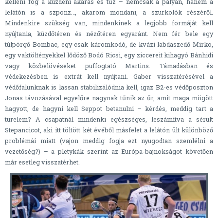
kelleni fog a küzdeni akarás és tűz – nemcsak a pályán, hanem a
lelátón is a szponz…, akarom mondani, a szurkolók részéről.
Mindenkire szükség van, mindenkinek a legjobb formáját kell
nyújtania, küzdőtéren és nézőtéren egyaránt. Nem fér bele egy
túlpörgő Bombac, egy csak káromkodó, de kvázi labdaszedő Mirko,
egy vaktöltényekkel lődöző Bodó Ricsi, egy ziccereit kihagyó Bánhidi
vagy közbelövéseket puffogtató Martins. Támadásban és
védekezésben is extrát kell nyújtani. Gaber visszatérésével a
védőfalunknak is lassan stabilizálódnia kell, igaz B2-es védőposzton
Jonas távozásával egyelőre nagynak tűnik az űr, amit maga mögött
hagyott, de hagyni kell Seppot betanulni – kérdés, meddig tart a
türelem? A csapatnál mindenki egészséges, leszámítva a sérült
Stepancicot, aki itt töltött két évéből másfelet a lelátón ült különböző
problémái miatt (vajon meddig fogja ezt nyugodtan szemlélni a
vezetőség?) – a pletykák szerint az Európa-bajnokságot követően
már esetleg visszatérhet.