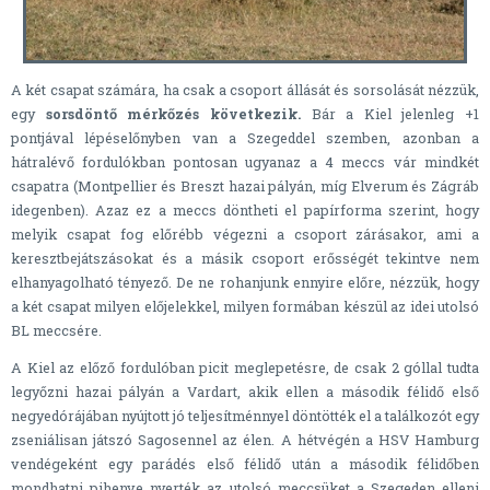
A két csapat számára, ha csak a csoport állását és sorsolását nézzük,
egy
sorsdöntő mérkőzés következik.
Bár a Kiel jelenleg +1
pontjával lépéselőnyben van a Szegeddel szemben, azonban a
hátralévő fordulókban pontosan ugyanaz a 4 meccs vár mindkét
csapatra (Montpellier és Breszt hazai pályán, míg Elverum és Zágráb
idegenben). Azaz ez a meccs döntheti el papírforma szerint, hogy
melyik csapat fog előrébb végezni a csoport zárásakor, ami a
keresztbejátszásokat és a másik csoport erősségét tekintve nem
elhanyagolható tényező. De ne rohanjunk ennyire előre, nézzük, hogy
a két csapat milyen előjelekkel, milyen formában készül az idei utolsó
BL meccsére.
A Kiel az előző fordulóban picit meglepetésre, de csak 2 góllal tudta
legyőzni hazai pályán a Vardart, akik ellen a második félidő első
negyedórájában nyújtott jó teljesítménnyel döntötték el a találkozót egy
zseniálisan játszó Sagosennel az élen. A hétvégén a HSV Hamburg
vendégeként egy parádés első félidő után a második félidőben
mondhatni pihenve nyerték az utolsó meccsüket a Szegeden elleni