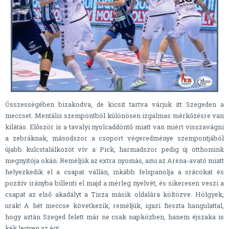
Összességében bizakodva, de kicsit tartva várjuk itt Szegeden a
meccset. Mentális szempontból különösen izgalmas mérkőzésre van
kilátás. Először is a tavalyi nyolcaddöntő miatt van miért visszavágni
a zebráknak, másodszor a csoport végeredménye szempontjából
újabb kulcstalálkozót vív a Pick, harmadszor pedig új otthonunk
megnyitója okán. Reméljük az extra nyomás, ami az Aréna-avató miatt
helyezkedik el a csapat vállán, inkább felspanolja a srácokat és
pozitív irányba billenti el majd a mérleg nyelvét, és sikeresen veszi a
csapat az első akadályt a Tisza másik oldalára költözve. Hölgyek,
urak! A hét meccse következik, reméljük, igazi fieszta hangulattal,
hogy aztán Szeged felett már ne csak napközben, hanem éjszaka is
kék legyen az ég!