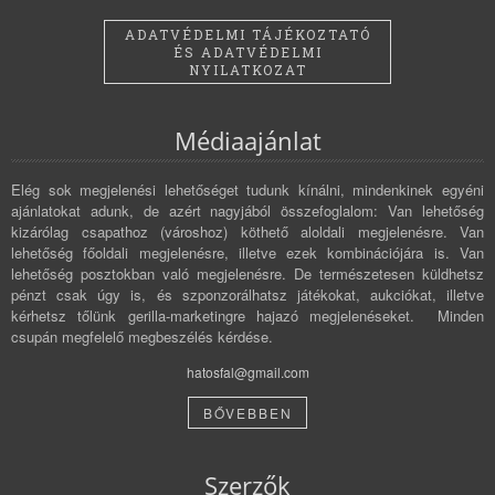
ADATVÉDELMI TÁJÉKOZTATÓ
ÉS ADATVÉDELMI
NYILATKOZAT
Médiaajánlat
Elég sok megjelenési lehetőséget tudunk kínálni, mindenkinek egyéni
ajánlatokat adunk, de azért nagyjából összefoglalom: Van lehetőség
kizárólag csapathoz (városhoz) köthető aloldali megjelenésre. Van
lehetőség főoldali megjelenésre, illetve ezek kombinációjára is. Van
lehetőség posztokban való megjelenésre. De természetesen küldhetsz
pénzt csak úgy is, és szponzorálhatsz játékokat, aukciókat, illetve
kérhetsz tőlünk gerilla-marketingre hajazó megjelenéseket. Minden
csupán megfelelő megbeszélés kérdése.
hatosfal@gmail.com
BŐVEBBEN
Szerzők