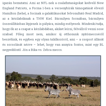
igazán bemutatni. Ami az NFL-nek a csalafintaságokat kedvelő New
England Patriots, a Forma 1-ben a versenybírák támogatását élvező
Hamilton (hehe), a focinak a galaktikusokat felvonultató Real Madrid,
az a kézilabdának a THW Kiel. Bármilyen formában, bármilyen
összeállításban lépjenek is pályára, mindig esélyesek. Mindenki tudja,
hogy ők az a csapat a kézilabdában, akiket leírni, félvállról venni sose
szabad. Főleg most nem, amikor új otthonunk nyitómeccséről
beszélünk, és egyben egy olyan találkozóról, ami – a csoport állását
és sorsolását nézve – lehet, hogy van annyira fontos, mint egy BL
negyeddöntő. Jön a Bika vs. Zebra meccs.