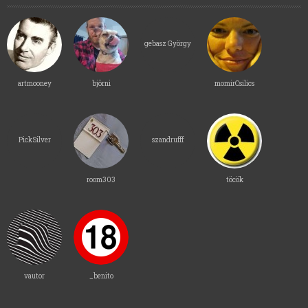
gebasz György
artmooney
björni
momirCsilics
PickSilver
szandrufff
room303
töcök
vautor
_benito