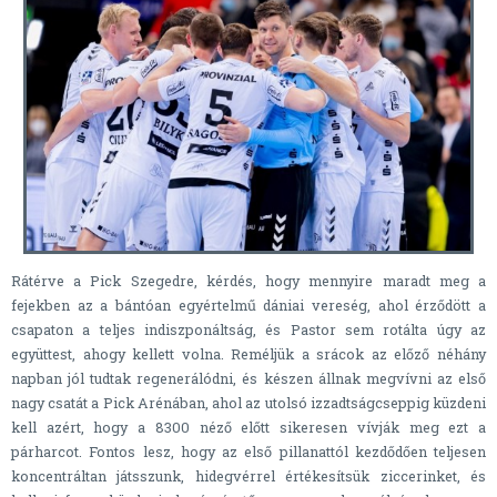
Rátérve a Pick Szegedre, kérdés, hogy mennyire maradt meg a
fejekben az a bántóan egyértelmű dániai vereség, ahol érződött a
csapaton a teljes indiszponáltság, és Pastor sem rotálta úgy az
együttest, ahogy kellett volna. Reméljük a srácok az előző néhány
napban jól tudtak regenerálódni, és készen állnak megvívni az első
nagy csatát a Pick Arénában, ahol az utolsó izzadtságcseppig küzdeni
kell azért, hogy a 8300 néző előtt sikeresen vívják meg ezt a
párharcot. Fontos lesz, hogy az első pillanattól kezdődően teljesen
koncentráltan játsszunk, hidegvérrel értékesítsük ziccerinket, és