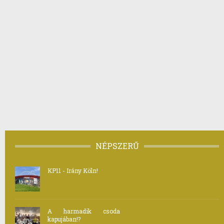
NÉPSZERŰ
KP11 - Irány Köln!
A harmadik csoda
kapujában!?