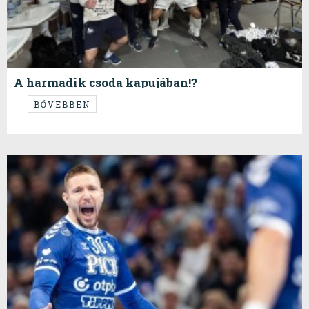
A harmadik csoda kapujában!?
....Párizsban csoda történt, Tatabányán kupát emeltünk. Most Szegeden
BŐVEBBEN
kell átlépni a határt...