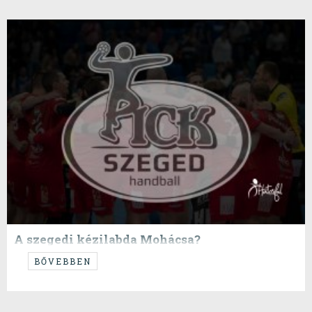
A szegedi kézilabda Mohácsa?
Amerre te, arra mi?
BŐVEBBEN