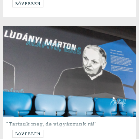
…bekapcsolt a bullshit-generátor…
BŐVEBBEN
"Tartsuk meg, de vigyázzunk rá!"
A klub vezetői megfogadják-e alapítónk szavait?
BŐVEBBEN