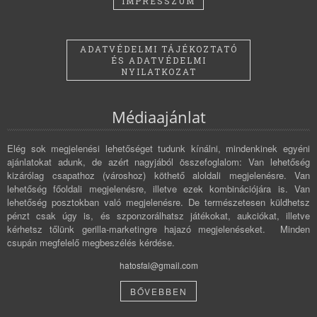
IMPRESSZUM
ADATVÉDELMI TÁJÉKOZTATÓ
ÉS ADATVÉDELMI
NYILATKOZAT
Médiaajánlat
Elég sok megjelenési lehetőséget tudunk kínálni, mindenkinek egyéni
ajánlatokat adunk, de azért nagyjából összefoglalom: Van lehetőség
kizárólag csapathoz (városhoz) köthető aloldali megjelenésre. Van
lehetőség főoldali megjelenésre, illetve ezek kombinációjára is. Van
lehetőség posztokban való megjelenésre. De természetesen küldhetsz
pénzt csak úgy is, és szponzorálhatsz játékokat, aukciókat, illetve
kérhetsz tőlünk gerilla-marketingre hajazó megjelenéseket. Minden
csupán megfelelő megbeszélés kérdése.
hatosfal@gmail.com
BŐVEBBEN