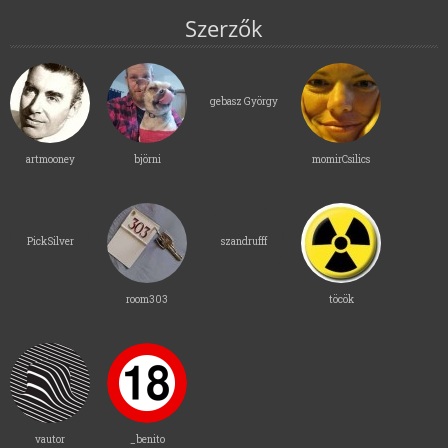
Szerzők
gebasz György
artmooney
björni
momirCsilics
PickSilver
szandrufff
room303
töcök
vautor
_benito