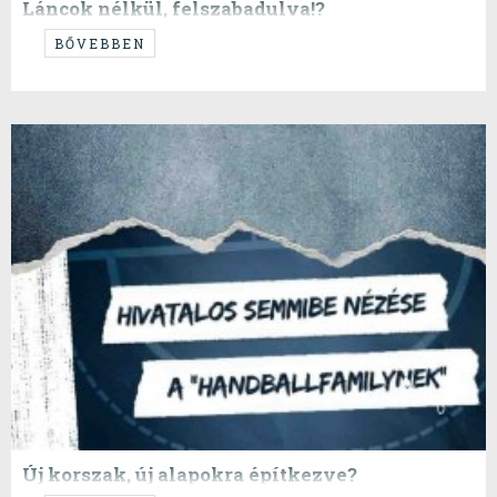
Láncok nélkül, felszabadulva!?
avagy Kárpáti Krisztián esélye
BŐVEBBEN
Új korszak, új alapokra építkezve?