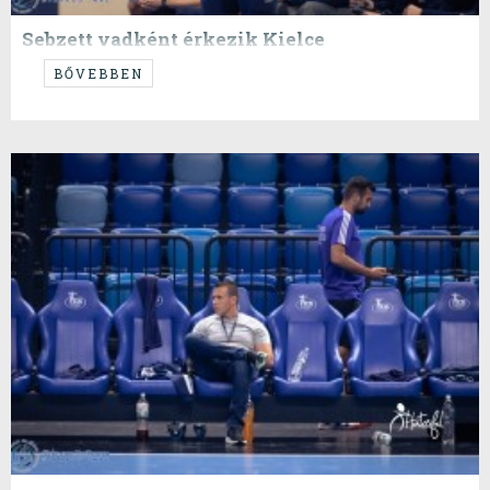
Sebzett vadként érkezik Kielce
...a Pick Szeged felkészül a BL újabb nagy összecsapására
BŐVEBBEN