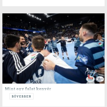
Mint egy falat kenyér
Megvan a kerékkőtő!?
BŐVEBBEN