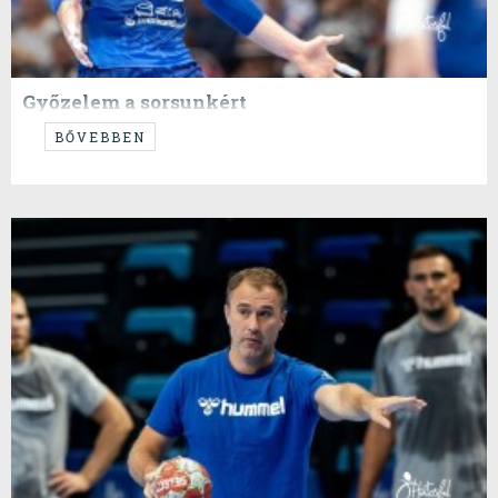
Győzelem a sorsunkért
...Szeged vs Aalborg a negyeddöntőért
BŐVEBBEN