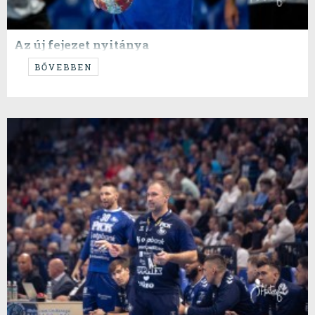
Az új fejezet nyitánya
… Apelgren és Pascual első rangadója
BŐVEBBEN