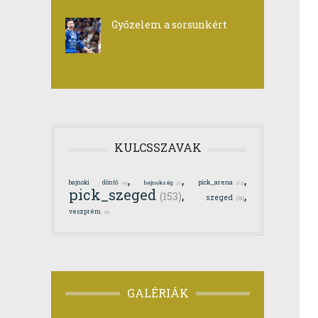
Győzelem a sorsunkért
KULCSSZAVAK
,
,
,
bajnoki döntő
pick_arena
bajnokság
(12)
(4)
(1)
pick_szeged
,
,
(153)
szeged
(31)
veszprém
(9)
GALÉRIÁK