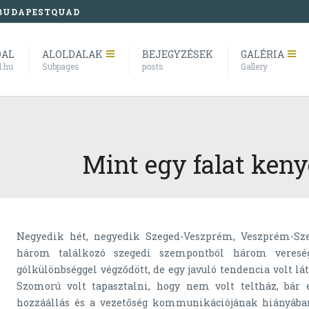
BUDAPESTQUAD
DAL
ALOLDALAK
BEJEGYZÉSEK
GALÉRIA
l.hu
Subpages
posts
Gallery
Mint egy falat keny
Negyedik hét, negyedik Szeged-Veszprém, Veszprém-Sz
három találkozó szegedi szempontból három vereségg
gólkülönbséggel végződött, de egy javuló tendencia volt lát
Szomorú volt tapasztalni, hogy nem volt teltház, bár
hozzáállás és a vezetőség kommunikációjának hiányáb