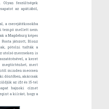
 Olyan feszültségek
apatot az apátiából,
al, a cserejátékosokba
mai tempó mellett nem
csak a Magdeburg képes
Rosta játszott, Blonz
tak, pótolni tudták a
az utolsó meccseken is
sszatérésével, a keret
i megtörténhet, mert
nnentől minden meccsen
ki döntőben, akárcsak
ldjük az ifit és 15-tel
apat bajnoki címet
int a kiírást, hogy a