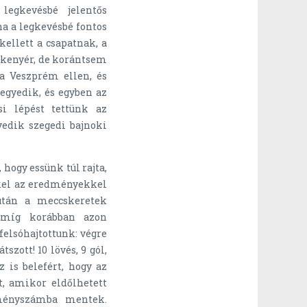
legkevésbé jelentős
a a legkevésbé fontos
kellett a csapatnak, a
t kenyér, de korántsem
a Veszprém ellen, és
egyedik, és egyben az
i lépést tettünk az
yedik szegedi bajnoki
hogy essünk túl rajta,
ekkel az eredményekkel
után a meccskeretek
: míg korábban azon
elsóhajtottunk: végre
szott! 10 lövés, 9 gól,
 is belefért, hogy az
t, amikor eldőlhetett
lményszámba mentek.