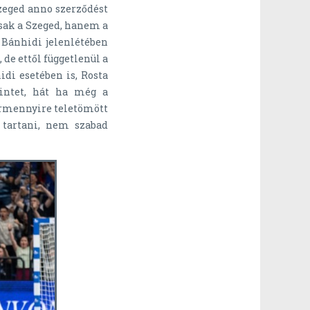
Szeged anno szerződést
sak a Szeged, hanem a
r Bánhidi jelenlétében
e ettől függetlenül a
di esetében is, Rosta
zintet, hát ha még a
ármennyire teletömött
 tartani, nem szabad