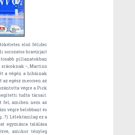
ökéletes első félidei
i sorozatos bravúrjait
ntosabb pillanatokban
 a srácoknak –, Martins
tét a végén a hibáinak
t az egész meccsen az
szántotta végre a Pick
gítetti tudta társait.
tt fel, amiben nem az
zs végre belobbant és
g…?). Lélektanilag ez a
at egymásra találása
ézve, amikor tényleg