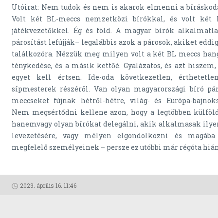
Utóirat: Nem tudok és nem is akarok elmenni a bíráskodá
Volt két BL-meccs nemzetközi bírókkal, és volt két
játékvezetőkkel. Ég és föld. A magyar bírók alkalmatla
párosítást lefújják– legalábbis azok a párosok, akiket eddi
találkozóra. Nézzük meg milyen volt a két BL meccs hangu
ténykedése, és a másik kettőé. Gyalázatos, és azt hiszem
egyet kell értsen. Ide-oda következetlen, érthetetl
sípmesterek részéről. Van olyan magyarországi bíró pár
meccseket fújnak hétről-hétre, világ- és Európa-bajnok
Nem megsértődni kellene azon, hogy a legtöbben külföld
hanemvagy olyan bírókat delegálni, akik alkalmasak ily
levezetésére, vagy mélyen elgondolkozni és magába
megfelelő személyeinek – persze ez utóbbi már régóta hiá
2023. április 16. 11:46