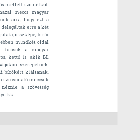
s mellett szó nélkül.
 hazai meccs magyar
nok arra, hogy ezt a
g delegáltak erre a két
lata, összképe, bírói
, ebben mindkét oldal
en fújások a magyar
os, kettő is, akik BL
ságokon szerepelnek.
i bírókért kiáltanak,
en színvonalú meccsek
 néznie a szövetség
nycikk.