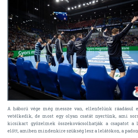
A háború vége még messze van, ellenfelünk ráadásul 
vetélkedik, de most egy olyan csatát nyertünk, ami sors
kicsikart győzelmek összekovácsolhatják a csapatot a 
előtt, amiben mindenkire szükség lesz a lelátókon, a padon