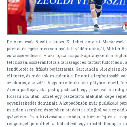
De nem csak ő volt a kulcs. Ki lehet emelni Mackovsek t
játékát és egész meccsen nyújtott védőmunkáját, Mikler Rol
és ziccervédéseit – aki igazi csapatkapitányként a legfo
tett hozzá, összerántotta a társaságot és tartást tudott adni
lendületét és fifikás bejátszásait, Garciandia lélekjelenlé
ellenére, és még sok mindenkit. De ami a legfontosabb vol
az akarás, a küzdés, hogy mindenki, aki pályára lépett, fel
Aréna padlóját, aki pedig padozott, egy jó szóval mindig se
Hosszú idő után ismét egy összetartó alakulat képe sejle
egyénieskedés dominált. A kupadöntőn már pislákoló pará
minden szemben és szívben ott égett a tűz (hol volt ez eddi
győzelem, és a kivívásának módja, a közönség és a csap
rengeteget jelenthet a hátralévő egy-másfél hónapra n