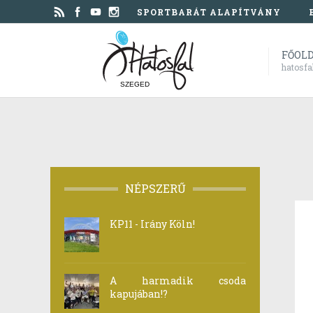
SPORTBARÁT ALAPÍTVÁNY
FŐOL
hatosfa
SZEGED
NÉPSZERŰ
KP11 - Irány Köln!
A harmadik csoda
kapujában!?