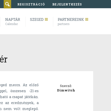
REGISZTRÁCIÓ
BEJELENTKEZÉS
NAPTÁR
SZEGED
PARTNEREINK
Calendar
partners
ér
eged meccs. Az előző
Szerző:
Dimwitch
el, összesen -21-es
ható a csapat játékán.
 ez az eredmények, a
an nem volt meglepő.