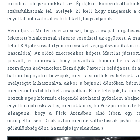
minden idegszálunkkal az Építőkre koncentrálhatunk.
szabadulhatnak fel, melyek ki kell hogy rángassák a cs
egyúttal önbizalmat és hitet kell, hogy adjanak.
Reméljük a Mister is észreveszi, hogy a csapat forgatásáv
fektetett bizalommal sikerre vezetheti az együttest. A 
lehet 8-9 játékossal ilyen meccseket végigjátszani (talán 
hasonlóra). Az előző meccsekhez képest Martins játszott, 
játszott, és nemcsak, hogy játszottak, hanem be is vál
személyes kedvenceket. Reméljük Pastor is belátja ezt, és 
bátran fog nyúlni hozzájuk, mert a sérültek és betegek vi
mélységét kihasználva, akkor a bajnoki döntőben bárm
még ennél is több lehet a csapatban. És ne feledjük, ha i
hozzuk a papírformát, elegendő két hazai győzelem a bajno
egyetlen gólocskával is, még akkor is, ha Veszprémben felkü
kikapunk, hogy a Pick Arénában első ízben egy cs
ünnepelhessen… Csak aztán meg ne változtassák jövőre meg
gólkülönbség dönt, ha mégis így alakulna :)