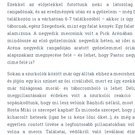
Ezekkel az előjelekkel futottunk neki a látszólag 
rangadónak, és az eredmények után ez a győzelem – még h
találkozón is a várhatóan 6-7 találkozóból – akkor is úgy 
tábornak, egész Szegednek, mint egy falat kenyér. Egy fala
alamizsna. A negyedik meccsünk volt a Pick Arénában 
mindössze az első győzelmünk: negyedik héten, az idei n
Aréna negyedik rangadóján aratott győzelemmel óriás
alapszakasz megnyerése felé – és lehet, hogy Pastor neg
címe felé is?
Sokan a szurkolók között már úgy álltak ehhez a meccshez, 
és jöjjön egy kis szünet az ősi riválisból, mert ez így, ez
már túlságosan morál- és táborromboló is lehet. Dél
megpillantásakor érdekes volt a szurkolói reakció
sopánkodtunk, hogy mi lesz velünk Bánhidi nélkül, most f
Rosta Miki is szerepet kaphat! És micsoda szerepet, hogy ját
kiharcolt hetesek (igaz be is kéne lőni őket…), és még az
egyetlen rontott lövése a legfontosabb pillanatokban vol
volna a meccs. Találatai, védőkről való leválásai é