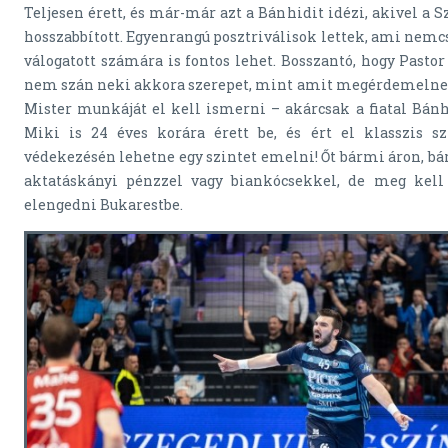
Teljesen érett, és már-már azt a Bánhidit idézi, akivel a 
hosszabbított. Egyenrangú posztriválisok lettek, ami nemc
válogatott számára is fontos lehet. Bosszantó, hogy Pasto
nem szán neki akkora szerepet, mint amit megérdemelne, d
Mister munkáját el kell ismerni – akárcsak a fiatal Bánhi
Miki is 24 éves korára érett be, és ért el klasszis s
védekezésén lehetne egy szintet emelni! Őt bármi áron, b
aktatáskányi pénzzel vagy biankócsekkel, de meg kell
elengedni Bukarestbe.