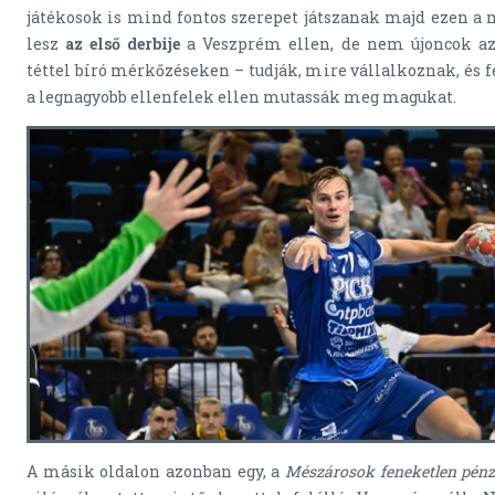
játékosok is mind fontos szerepet játszanak majd ezen a
lesz
az első derbije
a Veszprém ellen, de nem újoncok az 
téttel bíró mérkőzéseken – tudják, mire vállalkoznak, és f
a legnagyobb ellenfelek ellen mutassák meg magukat.
A másik oldalon azonban egy, a
Mészárosok feneketlen pénz