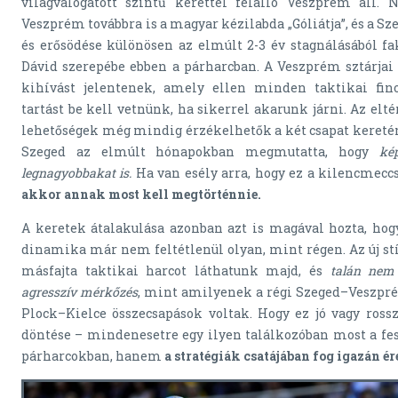
világválogatott szintű kerettel felálló Veszprém áll. 
Veszprém továbbra is a magyar kézilabda „Góliátja”, és a S
és erősödése különösen az elmúlt 2-3 év stagnálásából fa
Dávid szerepébe ebben a párharcban. A Veszprém sztárjai
kihívást jelentenek, amely ellen minden taktikai fi
tartást be kell vetnünk, ha sikerrel akarunk járni. Az elté
lehetőségek még mindig érzékelhetők a két csapat keretén 
Szeged az elmúlt hónapokban megmutatta, hogy
ké
legnagyobbakat is.
Ha van esély arra, hogy ez a kilencmeccs
akkor annak most kell megtörténnie.
A keretek átalakulása azonban azt is magával hozta, hogy
dinamika már nem feltétlenül olyan, mint régen. Az új stí
másfajta taktikai harcot láthatunk majd, és
talán nem
agresszív mérkőzés
, mint amilyenek a régi Szeged–Veszpré
Plock–Kielce összecsapások voltak. Hogy ez jó vagy ross
döntése – mindenesetre egy ilyen találkozóban most a fes
párharcokban, hanem
a stratégiák csatájában fog igazán é