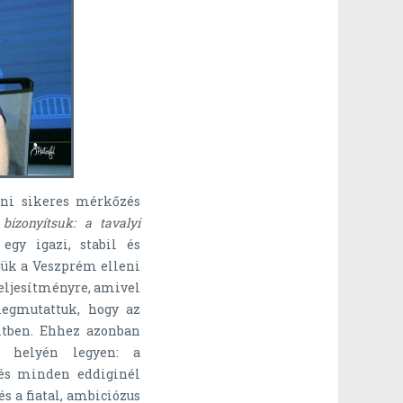
ni sikeres mérkőzés
 bizonyítsuk: a tavalyi
gy igazi, stabil és
jük a Veszprém elleni
teljesítményre, amivel
egmutattuk, hogy az
itben. Ehhez azonban
a helyén legyen: a
e és minden eddiginél
 és a fiatal, ambiciózus