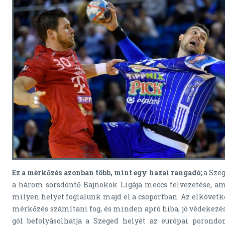
Ez a mérkőzés azonban több, mint egy hazai rangadó;
a Sze
a három sorsdöntő Bajnokok Ligája meccs felvezetése, a
milyen helyet foglalunk majd el a csoportban. Az elköve
mérkőzés számítani fog, és minden apró hiba, jó védekezés
gól befolyásolhatja a Szeged helyét az európai porondo