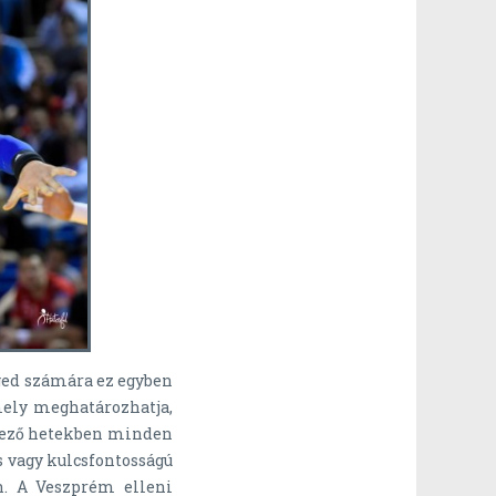
ged számára ez egyben
mely meghatározhatja,
tkező hetekben minden
 vagy kulcsfontosságú
n. A Veszprém elleni