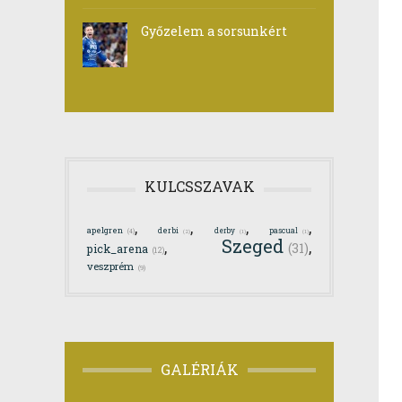
Győzelem a sorsunkért
KULCSSZAVAK
,
,
,
,
apelgren
derbi
derby
pascual
(4)
(2)
(1)
(1)
Szeged
,
,
(31)
pick_arena
(12)
veszprém
(9)
GALÉRIÁK