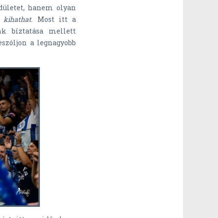
ületet, hanem olyan
 kihathat
. Most itt a
nk bíztatása mellett
eszóljon a legnagyobb