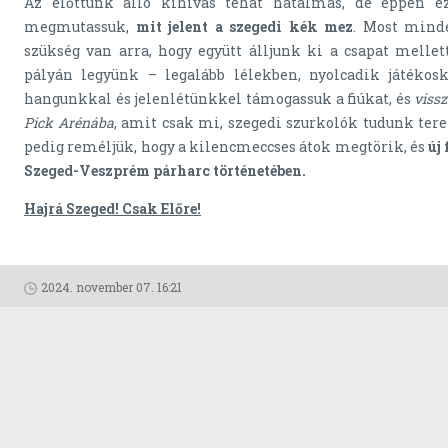
Az előttünk álló kihívás tehát hatalmas, de éppen ez
megmutassuk,
mit jelent a szegedi kék mez
. Most mind
szükség van arra, hogy együtt álljunk ki a csapat melle
pályán legyünk – legalább lélekben, nyolcadik játékosk
hangunkkal és jelenlétünkkel támogassuk a fiúkat, és
viss
Pick Arénába
, amit csak mi, szegedi szurkolók tudunk tere
pedig reméljük, hogy a kilencmeccses átok megtörik, és
új
Szeged-Veszprém párharc történetében.
Hajrá Szeged! Csak Előre!
2024. november 07. 16:21