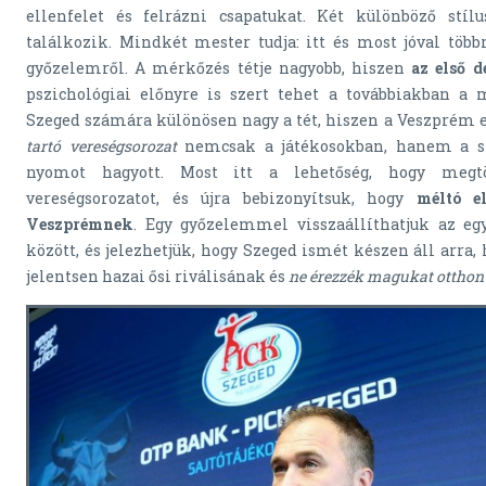
ellenfelet és felrázni csapatukat. Két különböző stílu
találkozik. Mindkét mester tudja: itt és most jóval több
győzelemről. A mérkőzés tétje nagyobb, hiszen
az első d
pszichológiai előnyre is szert tehet a továbbiakban a
Szeged számára különösen nagy a tét, hiszen a Veszprém e
tartó vereségsorozat
nemcsak a játékosokban, hanem a s
nyomot hagyott. Most itt a lehetőség, hogy megt
vereségsorozatot, és újra bebizonyítsuk, hogy
méltó e
Veszprémnek
. Egy győzelemmel visszaállíthatjuk az eg
között, és jelezhetjük, hogy Szeged ismét készen áll arra
jelentsen hazai ősi riválisának és
ne érezzék magukat otthon 