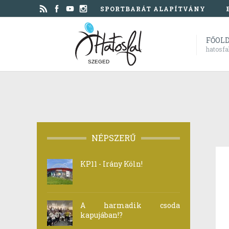
SPORTBARÁT ALAPÍTVÁNY
FŐOL
hatosfa
SZEGED
NÉPSZERŰ
KP11 - Irány Köln!
A harmadik csoda
kapujában!?