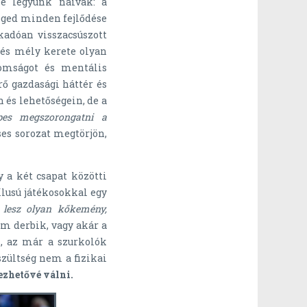
Ne legyünk naivak: a
zeged minden fejlődése
kadóan visszacsúszott
 és mély kerete olyan
nomságot és mentális
rő gazdasági háttér és
és lehetőségein, de a
pes megszorongatni a
es sorozat megtörjön,
 a két csapat közötti
lusú játékosokkal egy
 lesz olyan kőkemény,
m derbik, vagy akár a
z, az már a szurkolók
zültség nem a fizikai
rezhetővé válni.