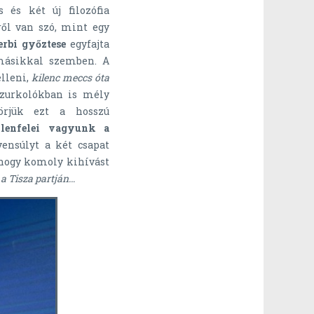
s és két új filozófia
ről van szó, mint egy
erbi győztese
egyfajta
 másikkal szemben. A
lleni,
kilenc meccs óta
zurkolókban is mély
örjük ezt a hosszú
llenfelei vagyunk a
yensúlyt a két csapat
, hogy komoly kihívást
a Tisza partján…