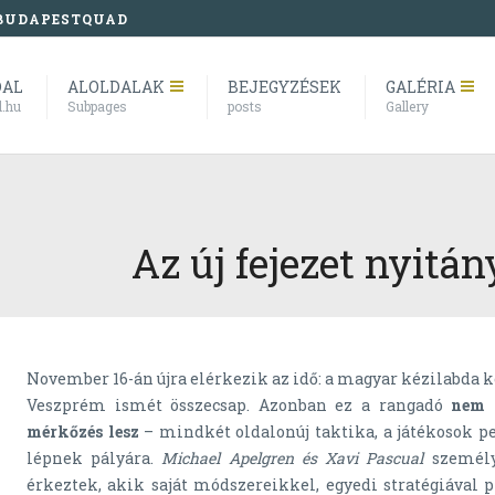
BUDAPESTQUAD
DAL
ALOLDALAK
BEJEGYZÉSEK
GALÉRIA
l.hu
Subpages
posts
Gallery
Az új fejezet nyitán
November 16-án újra elérkezik az idő: a magyar kézilabda ké
Veszprém ismét összecsap. Azonban ez a rangadó
nem 
mérkőzés lesz
– mindkét oldalonúj taktika, a játékosok p
lépnek pályára.
Michael Apelgren és Xavi Pascual
személy
érkeztek, akik saját módszereikkel, egyedi stratégiával 