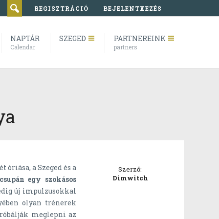
REGISZTRÁCIÓ
BEJELENTKEZÉS
NAPTÁR
SZEGED
PARTNEREINK
Calendar
partners
ya
t óriása, a Szeged és a
Szerző:
Dimwitch
csupán egy szokásos
edig új impulzusokkal
ében olyan trénerek
próbálják meglepni az