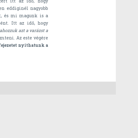
ért itt az idő, hogy
en eddiginél nagyobb
tt, és mi magunk is a
ént. Itt az idő, hogy
zahozzuk azt a varázst a
mteni. Az este végére
 fejezetet nyithatunk a