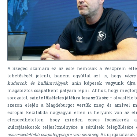
A Szeged számára ez az este nemcsak a Veszprém elle
lehetőségét jelenti, hanem egyúttal azt is, hogy
végre
kudarcok és hullámvölgyek után
képesek vagyunk újra e
magabiztos csapatként pályára lépni. Ahhoz, hogy megtör
sorozatot,
szinte tökéletes játékra lesz szükség
– olyasféle 
szezon elején a Magdeburgot vertük meg, és amivel m
európai kézilabda nagyágyúi ellen is helyünk van az el
elengedhetetlen, hogy minden egyes fogaskerék 
kulcsjátékosok teljesítményére, a sérültek felépülésér
összeszedettebb csapategységre van szükség
. Az új igazolások