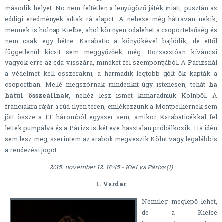
második helyet. No nem feltétlen a lenyűgöző játék miatt, pusztán az
eddigi eredmények adtak rá alapot. A neheze még hátravan nekik,
mennek is holnap Kielbe, ahol könnyen odalehet a csoportelsőség és
nem csak egy hétre. Karabatic a könyökével bajlódik, de ettől
függetlenül kicsit sem meggyőzőek még. Borzasztóan kíváncsi
vagyok erre az oda-visszára, mindkét fél szempontjából. A Párizsnál
a védelmet kell összerakni, a harmadik legtöbb gólt ők kapták a
csoportban. Mellé megszórnak mindenkit úgy istenesen, tehát
ha
hátul összeállnak,
nehéz lesz ismét kimaradniuk Kölnből. A
franciákra rájár a rúd ilyen téren, emlékezzünk a Montpelliernek sem
jött össze a FF háromból egyszer sem, amikor Karabaticékkal fel
lettek pumpálva és a Párizs is két éve hasztalan próbálkozik. Ha idén
sem lesz meg, szerintem az arabok megveszik Kölnt vagy legalábbis
a rendezési jogot.
2015. november 12. 18:45 - Kiel vs Párizs (1)
1. Vardar
Némileg meglepő lehet,
de a Kielce