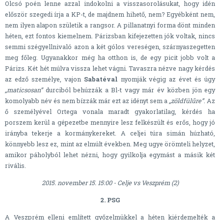
Olcsó poén lenne azzal indokolni a visszasorolásukat, hogy idén
először szegedi írja a KP-t, de majdnem hihető, nem? Egyébként nem,
nem ilyen alapon születik a rangsor. A pillanatnyi forma dönt minden
héten, ezt fontos kiemelnem. Párizsban kifejezetten jók voltak, nincs
semmi szégyellnivaló azon a két gólos vereségen, szárnyaszegetten
meg főleg. Ugyanakkor még ha otthon is, de egy picit jobb volt a
Párizs. Két hét múlva vissza lehet vágni. Tavaszra nézve nagy kérdés
az edző személye, vajon
Sabatéval
nyomják végig az évet és úgy
„maticsosan”
durciból behúzzák a Bl-t vagy már év közben jön egy
komolyabb név és nem bízzák már ezt az idényt sem a
„zöldfülűre”
. Az
ő személyével Ortega vonala maradt gyakorlatilag, kérdés ha
porszem kerül a gépezetbe mennyire lesz felkészült és erős, hogy jó
irányba tekerje a kormánykereket. A celjei túra simán húzható,
könnyebb lesz ez, mint az elmúlt években. Meg ugye örömteli helyzet,
amikor páholyból lehet nézni, hogy gyilkolja egymást a másik két
rivális.
2015. november 15. 15:00 - Celje vs Veszprém (2)
2. PSG
A Veszprém elleni említett győzelmükkel a héten kiérdemelték a