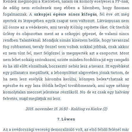
Kezdek meginogni a Kielcében, nálam ők komoly esélyesei a FF-nak,
de eddig nem erősítenek meg ebben a hitemben, hogy finoman
fogalmazzak. A
szkopjei égésre nincs kifogás
, fél éve ott még
nyertek és lényegében egyik csapat sem változott. Látványosan nem
áll össze az a védekezés, ami tavaly Kölnig repítette őket. Ok Sterbik
űrlény és olajozottan ment az a szkopjei gépezet, de valami nincs
rendben Talantéknál. Mondjuk simán kinézem belőle, hogy tavasszal
fog robbantani, tavaly ősszel sem voltak sokkal jobbak, csak akkor
ez nem tűnt fel, mert félgőzzel is megnyerték azt a csoportot. Most
nem lehet sokáig szórakozni, szinte minden fordulóra jut egy rangadó
és ha idő előtt elszállnak, borzasztó nehéz lesz a tavasz. Itt egyébként
egy pillanatra megállnék, a lebonyolítást alapvetően jónak tartom, de
ha nem lesz esélyük háromba kerülni, könnyen belex*rhatnak az
egészbe és egy laza ötödik hellyel továbbmennek, ami ugye néhány
komolytalan meccset jelentene részükről. No de ez csak egy halvány
felvetés, majd meglátjuk mi lesz.
2015. november 15. 16:50 - Kolding vs Kielce (2)
7. Löwen
Az a svédországi vereség demoralizáló volt, az első félidő felénél már