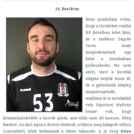
16. Besiktas
Nem gondoltam volna,
hogy a törököket valaha
KP közelben lehet látni,
de a múltkori Zágráb
verés miatt
megérdemelnek egy
hetet a tizenhatban
pöffeszkedni. No nem
azért, mert a keretük
alapján helyük lenne itt,
de a győzelmük tényleg
megsüvegelndő,
majdnem le is mondatták
vele Vujovicot. Nyilván
benne volt, hogy
könnyelműsködött a horvát gárda, ami tőlük nem áll messze, főleg
fiatalon. Az alsó ágon a Breszt éledezik, a Skjern meg kikapott otthon
Csasziéktól, tehát Béláimnak a héten takarodó. A jó öreg
Döne