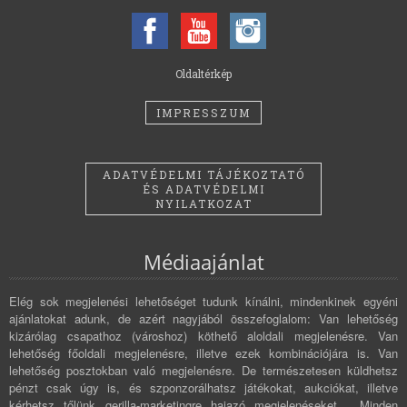
Oldaltérkép
IMPRESSZUM
ADATVÉDELMI TÁJÉKOZTATÓ
ÉS ADATVÉDELMI
NYILATKOZAT
Médiaajánlat
Elég sok megjelenési lehetőséget tudunk kínálni, mindenkinek egyéni
ajánlatokat adunk, de azért nagyjából összefoglalom: Van lehetőség
kizárólag csapathoz (városhoz) köthető aloldali megjelenésre. Van
lehetőség főoldali megjelenésre, illetve ezek kombinációjára is. Van
lehetőség posztokban való megjelenésre. De természetesen küldhetsz
pénzt csak úgy is, és szponzorálhatsz játékokat, aukciókat, illetve
kérhetsz tőlünk gerilla-marketingre hajazó megjelenéseket. Minden