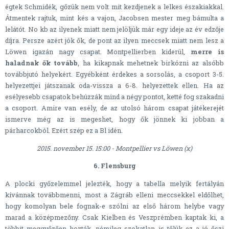
égtek Schmidék, gőzük nem volt mit kezdjenek a lelkes északiakkal.
Átmentek rajtuk, mint kés a vajon, Jacobsen mester meg bámulta a
lelátót. No kb az ilyenek miatt nem jelöljük már egy ideje az év edzője
díjra. Persze azért jók ők, de pont az ilyen meccsek miatt nem lesz a
Löwen igazán nagy csapat. Montpellierben kiderül,
merre is
haladnak ők tovább
, ha kikapnak mehetnek birkózni az alsóbb
továbbjutó helyekért. Egyébként érdekes a sorsolás, a csoport 3-5.
helyezettjei játszanak oda-vissza a 6-8. helyezettek ellen. Ha az
esélyesebb csapatok behúzzák mind a négy pontot, ketté fog szakadni
a csoport. Amire van esély, de az utolsó három csapat játékerejét
ismerve még az is megeshet, hogy ők jönnek ki jobban a
párharcokból. Ezért szép ez a Bl idén.
2015. november 15. 15:00 - Montpellier vs Löwen (x)
6. Flensburg
A plocki győzelemmel jelezték, hogy a tabella melyik fertályán
kívánnak továbbmenni, most a Zágráb elleni meccsekkel eldőlhet,
hogy komolyan bele fognak-e szólni az első három helybe vagy
marad a középmezőny. Csak Kielben és Veszprémben kaptak ki, a
többit meggyőzően hozták, némileg szokatlan is tőlük ez a jó őszi