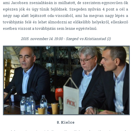
ami Jacobsen zsenialitásán is múlhatott, de szerintem egyszerűen ők
egészen jók és úgy tűnik fejlődnek. Szegeden nyilván 4 pont a cél a
négy nap alatt lejátszott oda-visszából, ami ha megvan nagy lépés a
továbbjutás felé és lehet álmodozni az előkelőbb helyekről, ellenkező
esetben viszont a továbbjutás sem lenne egyértelmű.
2015. november 14. 19:00 - Szeged vs Kristianstad (1)
8. Kielce