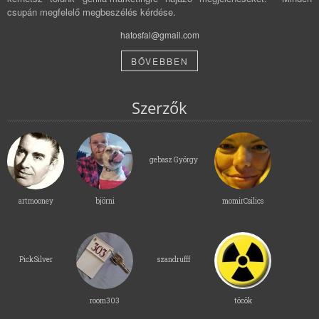
csupán megfelelő megbeszélés kérdése.
hatosfal@gmail.com
BŐVEBBEN
Szerzők
gebasz György
artmooney
björni
momirCsilics
PickSilver
szandrufff
room303
töcök