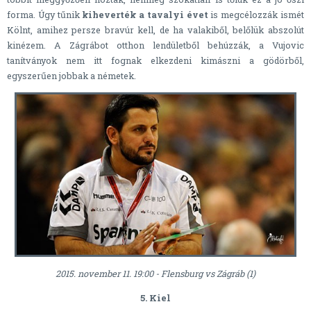
forma. Úgy tűnik
kiheverték a tavalyi évet
is megcélozzák ismét
Kölnt, amihez persze bravúr kell, de ha valakiből, belőlük abszolút
kinézem. A Zágrábot otthon lendületből behúzzák, a Vujovic
tanítványok nem itt fognak elkezdeni kimászni a gödörből,
egyszerűen jobbak a németek.
2015. november 11. 19:00 - Flensburg vs Zágráb (1)
5. Kiel