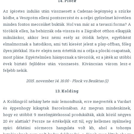
14. Plock
Az ígéretes indulás után visszaesett a Cadenas-legénység a szürke
ködbe, a Veszprém elleni pontszerzést és a celjei győzelmet követően
minden fontos meccsüket bukták. Hol van már az a tavaszi forma? A
törökök ellen, ha behúzzák oda-vissza és a Zágrábot otthon elkapják
mikuláskor, akkor lesz némi esély az ötödik helyre, egyébként
elmalmoznak a hatodikon, ami tuti kiesést jelent a play-offban, főleg
ilyen játékkal. Ha év elején nem értettük mi a célja a plocki csapatnak,
most pláne. Egyértelműen hiányoznak a távozóik, ez a játék az utóbbi
évek biztató fejlődése után visszaesés. Kíváncsian várom lesz-e
feljebb nekik.
2015. november 14. 16:00 - Plock vs Besiktas (1)
13. Kolding
A Koldingról néhány hete már lemondtunk, erre megverték a Vardart
és éppenhogy kikaptak Barcelonában. Az megvan mindenkinek,
hogy ez utóbbit 9 mezőnyjátékossal produkálták, akik közül négyen
20 év alattiak? Persze ne értékeljük ezt túl, egy kellemes nyálmeleg
nyári délutáni sörmeccs hangulata volt kb, ahol a tohonya