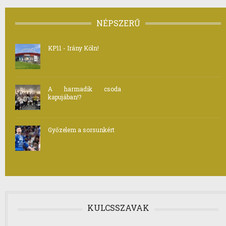
NÉPSZERŰ
KP11 - Irány Köln!
A harmadik csoda
kapujában!?
Győzelem a sorsunkért
KULCSSZAVAK