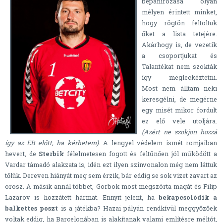
bepanírozása olyan
mélyen érintett minket,
hogy rögtön feltoltuk
őket a lista tetejére.
Akárhogy is, de vezetik
a csoportjukat és
Talantékat nem szokták
így megleckéztetni.
Most nem álltam neki
keresgélni, de megérne
egy misét mikor fordult
ez elő vele utoljára.
(Azért ne szokjon hozzá
így az EB előtt, ha kérhetem)
. A lengyel védelem ismét romjaiban
hevert, de
Sterbik
félelmetesen fogott és feltűnően jól működött a
Vardar támadó alakzata is, idén ezt ilyen színvonalon még nem láttuk
tőlük. Dereven hiányát meg sem érzik, bár eddig se sok vizet zavart az
orosz. A másik annál többet, Gorbok most megszórta magát és Filip
Lazarov is hozzátett hármat. Ennyit jelent, ha
bekapcsolódik a
balkettes poszt
is a játékba? Hazai pályán rendkívül meggyőzőek
voltak eddig, ha Barcelonában is alakítanak valami említésre méltót,