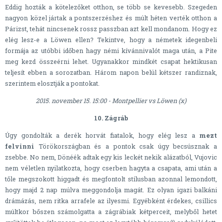
Eddig hozták a kötelezőket otthon, se több se kevesebb. Szegeden
nagyon közel jártak a pontszerzéshez és múlt héten verték otthon a
Párizst, tehát nincsenek rossz passzban azt kell mondanom. Hogy ez
elég lesz-e a Löwen ellen? Tekintve, hogy a németek idegenbeli
formája az utóbbi időben hagy némi kívánnivalót maga után, a Pite
meg kezd összeérni lehet. Ugyanakkor mindkét csapat hektikusan
teljesít ebben a sorozatban. Három napon belül kétszer randiznak,
szerintem elosztják a pontokat.
2015. november 15. 15:00 - Montpellier vs Löwen (x)
10. Zágráb
Úgy gondolták a derék horvát fiatalok, hogy elég lesz a
mezt
felvinni
Törökországban és a pontok csak úgy becsúsznak a
zsebbe. No nem, Dönéék adtak egy kis leckét nekik alázatból, Vujovic
nem véletlen nyilatkozta, hogy cserben hagyta a csapata, ami után a
tőle megszokott higgadt és megfontolt stílusban azonnal lemondott,
hogy majd 2 nap múlva meggondolja magát. Ez olyan igazi balkáni
drámázás, nem ritka arrafele az ilyesmi. Egyébként érdekes, csillics
múltkor bőszen számolgatta a zágrábiak kétperceit, melyből hetet