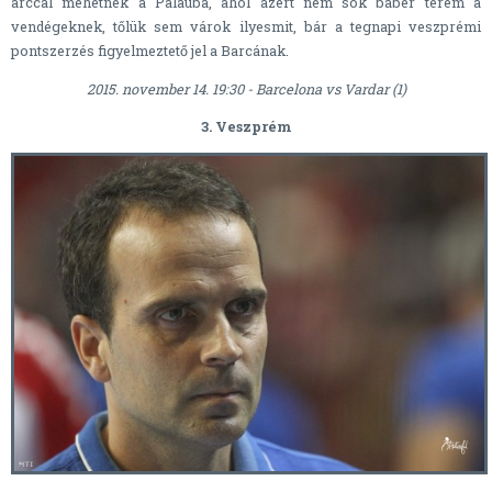
arccal mehetnek a Palauba, ahol azért nem sok babér terem a
vendégeknek, tőlük sem várok ilyesmit, bár a tegnapi veszprémi
pontszerzés figyelmeztető jel a Barcának.
2015. november 14. 19:30 - Barcelona vs Vardar (1)
3. Veszprém