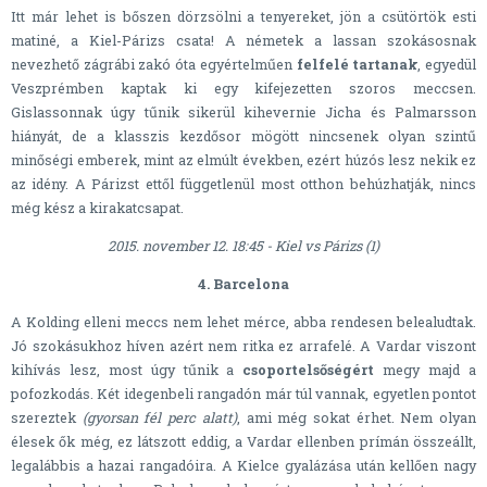
Itt már lehet is bőszen dörzsölni a tenyereket, jön a csütörtök esti
matiné, a Kiel-Párizs csata! A németek a lassan szokásosnak
nevezhető zágrábi zakó óta egyértelműen
felfelé tartanak
, egyedül
Veszprémben kaptak ki egy kifejezetten szoros meccsen.
Gislassonnak úgy tűnik sikerül kihevernie Jicha és Palmarsson
hiányát, de a klasszis kezdősor mögött nincsenek olyan szintű
minőségi emberek, mint az elmúlt években, ezért húzós lesz nekik ez
az idény. A Párizst ettől függetlenül most otthon behúzhatják, nincs
még kész a kirakatcsapat.
2015. november 12. 18:45 - Kiel vs Párizs (1)
4. Barcelona
A Kolding elleni meccs nem lehet mérce, abba rendesen belealudtak.
Jó szokásukhoz híven azért nem ritka ez arrafelé. A Vardar viszont
kihívás lesz, most úgy tűnik a
csoportelsőségért
megy majd a
pofozkodás. Két idegenbeli rangadón már túl vannak, egyetlen pontot
szereztek
(gyorsan fél perc alatt)
, ami még sokat érhet. Nem olyan
élesek ők még, ez látszott eddig, a Vardar ellenben prímán összeállt,
legalábbis a hazai rangadóira. A Kielce gyalázása után kellően nagy