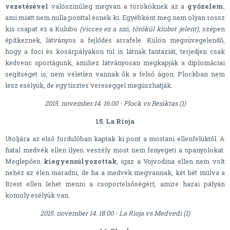
vezetésével
valószínűleg megvan a törököknek az a
győzelem
,
ami miatt nem nulla ponttal esnek ki. Egyébként meg nem olyan rossz
kis csapat ez a Kulubu
(vicces ez a szó, törökül klubot jelent)
, szépen
építkeznek, látványos a fejlődés arrafele. Külön megsüvegelendő,
hogy a foci és kosárpályákon túl is látnak fantáziát, terjedjen csak
kedvenc sportágunk, amihez látványosan megkapják a diplomáciai
segítséget is, nem véletlen vannak ők a felső ágon. Plockban nem
lesz esélyük, de egy tisztes vereséggel megúszhatják.
2015. november 14. 16:00 - Plock vs Besiktas (1)
15. La Rioja
Utoljára az első fordulóban kaptak ki pont a mostani ellenfelüktől. A
fiatal medvék ellen ilyen veszély most nem fenyegeti a spanyolokat.
Meglepően
kiegyensúlyozottak
, igaz a Vojvodina ellen nem volt
nehéz az élen maradni, de ha a medvék megvannak, két hét múlva a
Brest ellen lehet menni a csoportelsőségért, amire hazai pályán
komoly esélyük van.
2015. november 14. 18:00 - La Rioja vs Medvedi (1)