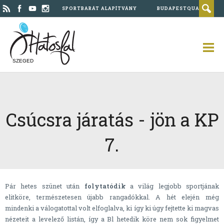
SPORTBARÁT ALAPÍTVÁNY
BUDAPESTQUAD
SZEGED
Csúcsra járatás - jön a KP
7.
Pár hetes szünet után
folytatódik
a világ legjobb sportjának
elitköre, természetesen újabb rangadókkal. A hét elején még
mindenki a válogatottal volt elfoglalva, ki így ki úgy fejtette ki magvas
nézeteit a levelező listán, így a Bl hetedik köre nem sok figyelmet