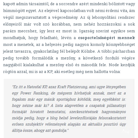
kapott admin társaimtól, de a sorrendre azért mindenki bólintott vagy
hümmögött egyet. Az elejével kapcsolatban volt némi érdemi vita, ám
végül megszavaztatott a végeredmény. Az új lebonyolítási rendszer
előnyeiről már volt szó korábban, nem nehéz hozzászokni a sok
parázs meccshez, így lesz ez most is. Igazság szerint egyikre sem
mondhatjuk, hogy feladható, lévén a
csoportelsőségért mennek
most a menetek, az a helyezés pedig nagyon komoly könnyebbséget
jelent tavaszra, gyakorlatilag fél belépőt Kölnbe. A többi párharcban
pedig tovább formálódik a mezőny, a következő forduló végére
nagyjából kialakulhat a mezőny első és második fele. Node kezdjük
rögtön azzal, mi is az a KP, aki esetleg még nem hallotta volna: