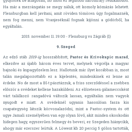
gyűjtöttek be átlagosan, no most ez legutóbb háromra(!) redukálódott.
Ha már a mezrángatás se megy náluk, ott komoly kómázás lehetett.
Flensburgban kell javítani, amit röviden tömören úgy fogalmaznék,
nem fog menni, nem Vranjeséknál fognak kijönni a gödörből, ha
egyáltalán..
2015. november 11. 19:00 - Flensburg vs Zágráb (1)
9. Szeged
Az edző stáb
2019-ig
hosszabbított,
Pastor és Krivokapic marad
,
elkezdve az újabb három éves tervet, melynek végcélja a magyar
bajnoki és kupagyőzelem lesz. Hallotunk már ilyet korábban is, most
talán megalapozottabb ez a kijelentés, mindenkinek ez lenne az
érdeke. No de most a Bl-t pásztázzuk, a friss szerződéssel a zsebben
először a svédeket kellene hazaküldeni. Az előzetesen gálameccsként
várt találkozó rangadóvá változik lassan, egyáltalán nem vagyok
nyugodt e miatt. A svédeknél ugyanis hasonlóan fasza kis
csapategység látszik körvonalazódni, mint a Pastor-system és ott
ugye Jamali személyében van egy olyan lövő, akit minden okoskodás
hidegen hagy, egyszerűen felmegy és beveri, ez Szegeden hiánycikk,
ahogy már ezerszer leírtuk. A Löwent kb 20 percig 5 gólon tartották,