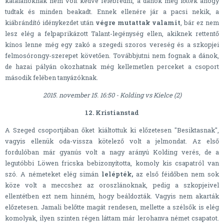
katalánoknak nem volt kedve felébredni, a dánok meg lőttek ahogy
tudtak és minden beakadt. Ennek ellenére jár a pacsi nekik, a
kiábrándító idénykezdet után
végre mutattak valamit
, bár ez nem
lesz elég a felpaprikázott Talant-legénység ellen, akiknek rettentő
kínos lenne még egy zakó a szegedi szoros vereség és a szkopjei
felmosórongy-szerepet követően. Továbbjutni nem fognak a dánok,
de hazai pályán okozhatnak még kellemetlen perceket a csoport
második felében tanyázóknak.
2015. november 15. 16:50 - Kolding vs Kielce (2)
12. Kristianstad
A Szeged csoportjában őket kiáltottuk ki előzetesen "Besiktasnak",
vagyis ellenük oda-vissza kötelező volt a jelmondat. Az első
fordulóban már gyanús volt a nagy arányú Kolding verés, de a
legutóbbi Löwen fricska bebizonyította, komoly kis csapatról van
szó. A németeket elég simán
lelépték,
az első féidőben nem sok
köze volt a meccshez az oroszlánoknak, pedig a szkopjeivel
ellentétben ezt nem hinném, hogy beáldozták. Vagyis nem akarták
előzetesen. Jamali belőtte magát rendesen, mellette a szélsők is elég
komolyak, ilyen szinten régen láttam már lerohanva német csapatot.