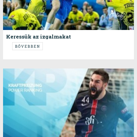
Keressük az izgalmakat
...az utolsó körre már szinte mindenkinek lefőtt a kávé...
BŐVEBBEN