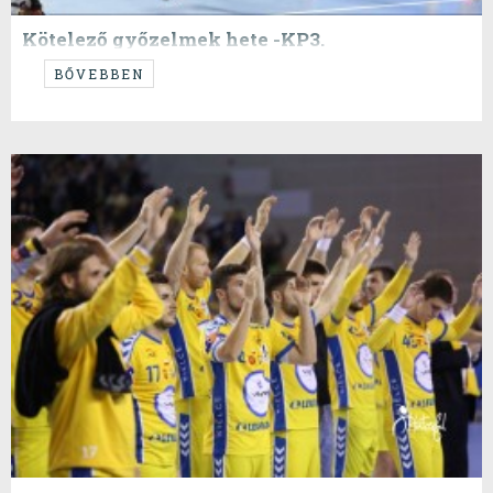
Kötelező győzelmek hete -KP3.
Volt kavarodás rendesen!
BŐVEBBEN