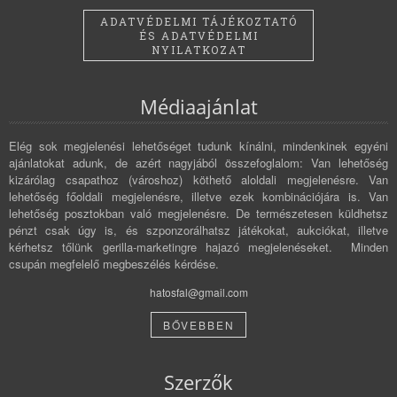
ADATVÉDELMI TÁJÉKOZTATÓ
ÉS ADATVÉDELMI
NYILATKOZAT
Médiaajánlat
Elég sok megjelenési lehetőséget tudunk kínálni, mindenkinek egyéni
ajánlatokat adunk, de azért nagyjából összefoglalom: Van lehetőség
kizárólag csapathoz (városhoz) köthető aloldali megjelenésre. Van
lehetőség főoldali megjelenésre, illetve ezek kombinációjára is. Van
lehetőség posztokban való megjelenésre. De természetesen küldhetsz
pénzt csak úgy is, és szponzorálhatsz játékokat, aukciókat, illetve
kérhetsz tőlünk gerilla-marketingre hajazó megjelenéseket. Minden
csupán megfelelő megbeszélés kérdése.
hatosfal@gmail.com
BŐVEBBEN
Szerzők