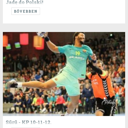
Jadę do Polski!
Szurkoljunk lengyel barátainknak ezen a hétvégén!
BŐVEBBEN
Sűrű - KP 10-11-12.