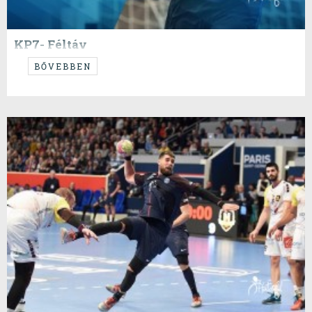
KP7- Féltáv
Éledezzünk feleim, éledezzünk!
BŐVEBBEN