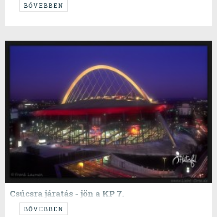
Elindult a tavasz, mi viszont kicsit beragadtunk a restartnál.
BŐVEBBEN
Csúcsra járatás - jön a KP 7.
Avagy rangadókkal folytatódik az elitliga.
BŐVEBBEN