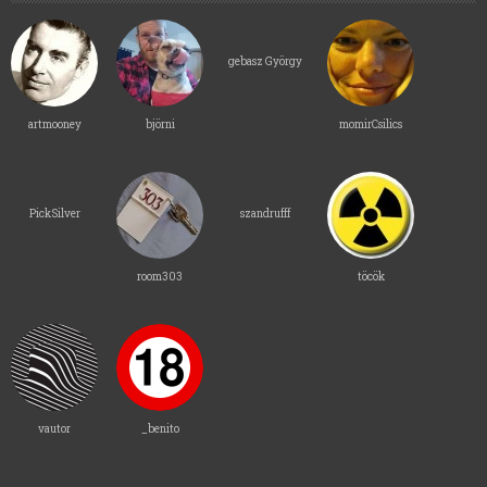
gebasz György
artmooney
björni
momirCsilics
PickSilver
szandrufff
room303
töcök
vautor
_benito