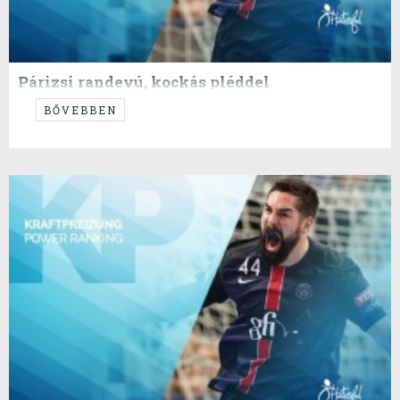
Párizsi randevú, kockás pléddel
Már most kiderül a csoportelső az A-ban? Zár a C-D! Csak a B-ben
BŐVEBBEN
marad izgalom?