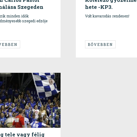
nálása Szegeden
hete -KP3.
vozik minden idők
Volt kavarodás rendesen!
edményesebb szegedi edzője
VEBBEN
BŐVEBBEN
ig tele vagy félig