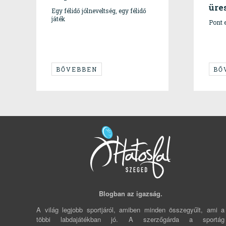
üre
Egy félidő jólneveltség, egy félidő
játék
Pont e
BŐVEBBEN
BŐ
Blogban az igazság.
A világ legjobb sportjáról, amiben minden összegyűlt, ami a
többi labdajátékban jó. A szerzőgárda a sportág