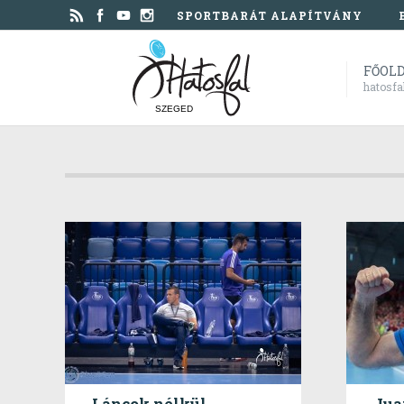
SPORTBARÁT ALAPÍTVÁNY
FŐOL
hatosfa
SZEGED
Láncok nélkül,
Jua