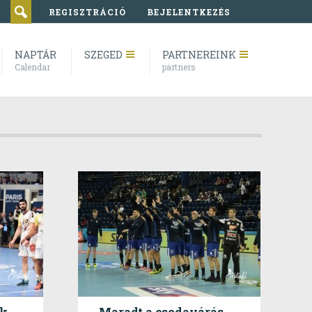
REGISZTRÁCIÓ
BEJELENTKEZÉS
NAPTÁR
SZEGED
PARTNEREINK
Calendar
partners
ek
Maradt a csodavárás