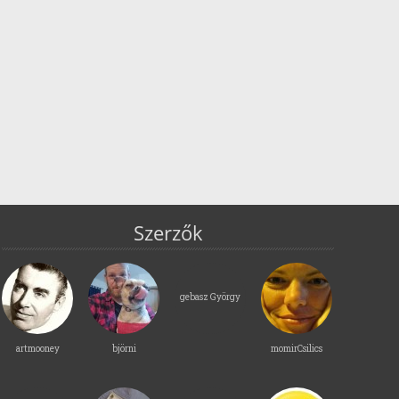
Szerzők
gebasz György
artmooney
björni
momirCsilics