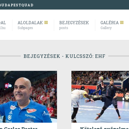
BUDAPESTQUAD
DAL
ALOLDALAK
BEJEGYZÉSEK
GALÉRIA
l.hu
Subpages
posts
Gallery
BEJEGYZÉSEK - KULCSSZÓ: EHF
n Carlos Pastor
Kötelező győzelm