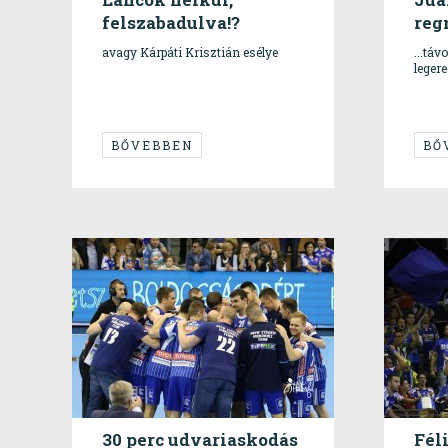
felszabadulva!?
reg
avagy Kárpáti Krisztián esélye
...tá
leger
BŐVEBBEN
BŐ
30 perc udvariaskodás
Fél