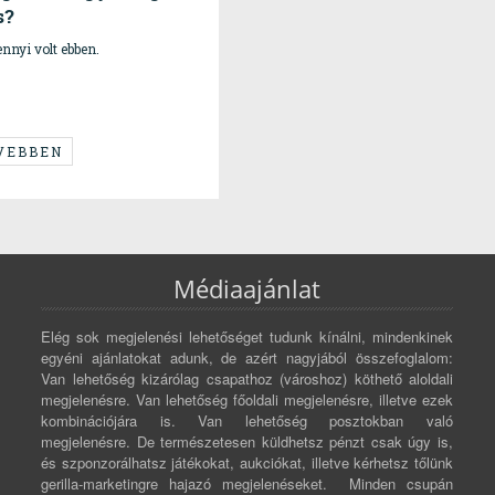
s?
nnyi volt ebben.
VEBBEN
Médiaajánlat
Elég sok megjelenési lehetőséget tudunk kínálni, mindenkinek
egyéni ajánlatokat adunk, de azért nagyjából összefoglalom:
Van lehetőség kizárólag csapathoz (városhoz) köthető aloldali
megjelenésre. Van lehetőség főoldali megjelenésre, illetve ezek
kombinációjára is. Van lehetőség posztokban való
megjelenésre. De természetesen küldhetsz pénzt csak úgy is,
és szponzorálhatsz játékokat, aukciókat, illetve kérhetsz tőlünk
gerilla-marketingre hajazó megjelenéseket. Minden csupán