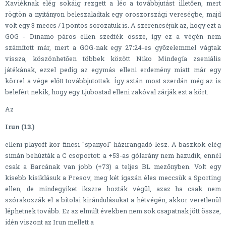
Xaviéknak elég sokáig rezgett a léc a továbbjutást illetően, mert
rögtön a nyitányon beleszaladtak egy oroszországi vereségbe, majd
volt egy 3 meccs / 1 pontos sorozatuk is. A szerencséjük az, hogy ezt a
GOG - Dinamo páros ellen szedték össze, így ez a végén nem
számított már, mert a GOG-nak egy 27:24-es győzelemmel vágtak
vissza, köszönhetően többek között Niko Mindegía zseniális
játékának, ezzel pedig az egymás elleni erdemény miatt már egy
körrel a vége előtt továbbjutottak. Így aztán most szerdán még az is
belefért nekik, hogy egy Ljubostad elleni zakóval zárják ezt a kört.
Az
Irun (13.)
elleni playoff kör fincsi "spanyol" házirangadó lesz. A baszkok elég
simán behúzták a C csoportot: a +53-as gólarány nem hazudik, ennél
csak a Barcának van jobb (+73) a teljes BL mezőnyben. Volt egy
kisebb kisiklásuk a Presov, meg két igazán éles meccsük a Sporting
ellen, de mindegyiket ikszre hozták végül, azaz ha csak nem
szórakozzák el a bitolai kirándulásukat a hétvégén, akkor veretlenül
léphetnek tovább. Ez az elmúlt években nem sok csapatnak jött össze,
idén viszont az Irun mellett a