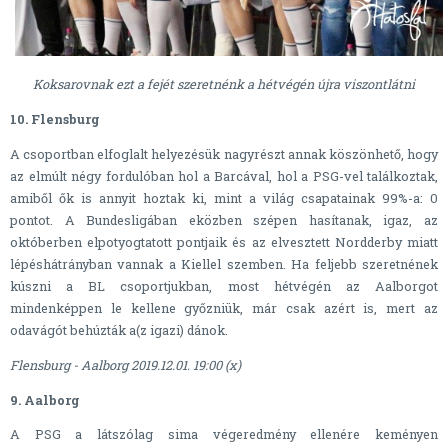
Koksarovnak ezt a fejét szeretnénk a hétvégén újra viszontlátni
10. Flensburg
A csoportban elfoglalt helyezésük nagyrészt annak köszönhető, hogy
az elmúlt négy fordulóban hol a Barcával, hol a PSG-vel találkoztak,
amiből ők is annyit hoztak ki, mint a világ csapatainak 99%-a: 0
pontot. A Bundesligában eközben szépen hasítanak, igaz, az
októberben elpotyogtatott pontjaik és az elvesztett Nordderby miatt
lépéshátrányban vannak a Kiellel szemben. Ha feljebb szeretnének
kúszni a BL csoportjukban, most hétvégén az Aalborgot
mindenképpen le kellene győzniük, már csak azért is, mert az
odavágót behúzták a(z igazi) dánok.
Flensburg - Aalborg 2019.12.01. 19:00 (x)
9. Aalborg
A PSG a látszólag sima végeredmény ellenére keményen