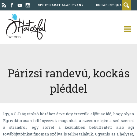
SPORTBARÁT ALAPÍTVÁNY
BUDAPESTQUAD
SZEGED
Párizsi randevú, kockás
pléddel
Így, a C-D ág utolsó köréhez érve úgy érezzük, eljött az idő, hogy olyan
Egriviktorosan felfényezzük magunkat: a szezon elején a szó szerint
a strandról, egy sörrel a kezünkben bebüffentett alsó ági
továbbjutóinkat finoman szólva is telibe találtuk. Ugyanis az a helyzet,