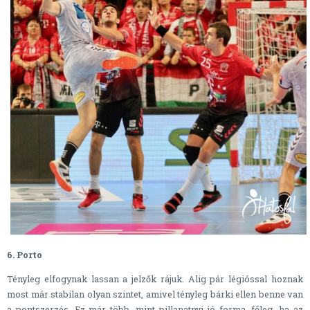
6. Porto
Tényleg elfogynak lassan a jelzők rájuk. Alig pár légióssal hoznak
most már stabilan olyan szintet, amivel tényleg bárki ellen benne van
a pontszerzés. Ez már több, mint pillanatnyi jó forma, főleg, ha az