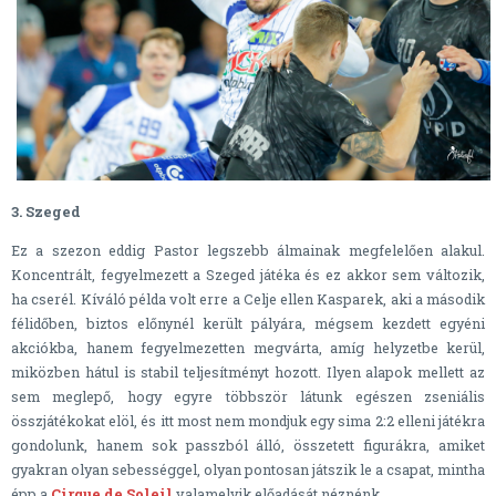
3. Szeged
Ez a szezon eddig Pastor legszebb álmainak megfelelően alakul.
Koncentrált, fegyelmezett a Szeged játéka és ez akkor sem változik,
ha cserél. Kíváló példa volt erre a Celje ellen Kasparek, aki a második
félidőben, biztos előnynél került pályára, mégsem kezdett egyéni
akciókba, hanem fegyelmezetten megvárta, amíg helyzetbe kerül,
miközben hátul is stabil teljesítményt hozott. Ilyen alapok mellett az
sem meglepő, hogy egyre többször látunk egészen zseniális
összjátékokat elöl, és itt most nem mondjuk egy sima 2:2 elleni játékra
gondolunk, hanem sok passzból álló, összetett figurákra, amiket
gyakran olyan sebességgel, olyan pontosan játszik le a csapat, mintha
épp a
Cirque de Soleil
valamelyik előadását néznénk.