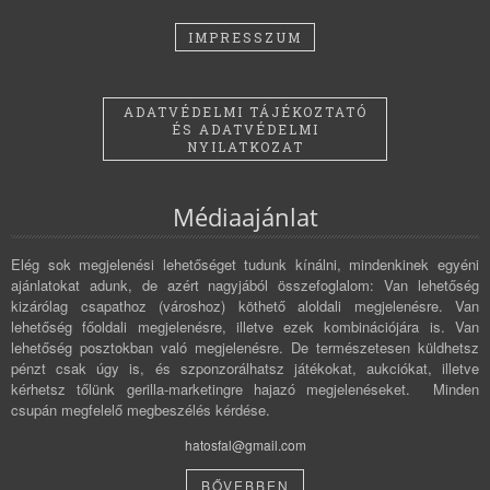
IMPRESSZUM
ADATVÉDELMI TÁJÉKOZTATÓ
ÉS ADATVÉDELMI
NYILATKOZAT
Médiaajánlat
Elég sok megjelenési lehetőséget tudunk kínálni, mindenkinek egyéni
ajánlatokat adunk, de azért nagyjából összefoglalom: Van lehetőség
kizárólag csapathoz (városhoz) köthető aloldali megjelenésre. Van
lehetőség főoldali megjelenésre, illetve ezek kombinációjára is. Van
lehetőség posztokban való megjelenésre. De természetesen küldhetsz
pénzt csak úgy is, és szponzorálhatsz játékokat, aukciókat, illetve
kérhetsz tőlünk gerilla-marketingre hajazó megjelenéseket. Minden
csupán megfelelő megbeszélés kérdése.
hatosfal@gmail.com
BŐVEBBEN