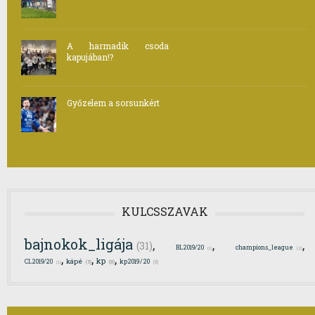
A harmadik csoda
kapujában!?
Győzelem a sorsunkért
KULCSSZAVAK
bajnokok_ligája
,
,
,
(31)
BL2019/20
champions_league
(1)
(2)
,
,
,
kp
kápé
kp2019/20
CL2019/20
(8)
(5)
(3)
(1)