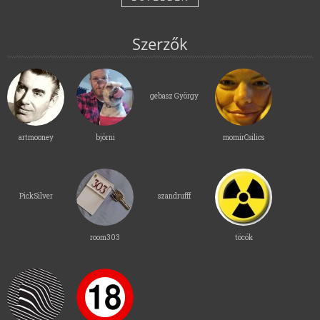
Szerzők
gebasz György
artmooney
björni
momirCsilics
PickSilver
szandrufff
room303
töcök