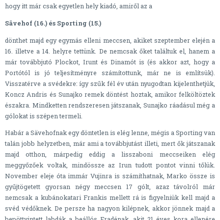
hogy itt már csak egyetlen hely kiadó, amiről az a
Sävehof (16.) és Sporting (15.)
dönthet majd egy egymás elleni meccsen, akiket szeptember elején a
16. illetve a 14. helyre tettünk. De nemcsak őket találtuk el, hanem a
már továbbjutó Plockot, Irunt és Dinamót is (és akkor azt, hogy a
Portótól is jó teljesítményre számítottunk, már ne is említsük).
Visszatérve a svédekre: így szűk fél év után nyugodtan kijelenthetjük,
Koncz Andris és Sunajko remek döntést hoztak, amikor felköltöztek
északra. Mindketten rendszeresen játszanak, Sunajko ráadásul még a
gólokat is szépen termeli.
Habár a Sävehofnak egy döntetlen is elég lenne, mégis a Sporting van
talán jobb helyzetben, már ami a továbbjutást illeti, mert ők játszanak
majd otthon, márpedig eddig a lisszaboni meccseiken elég
meggyőzőek voltak, mindössze az Irun tudott pontot vinni tőlük.
November eleje óta immár Vujinra is számíthatnak, Marko össze is
gyűjtögetett gyorsan négy meccsen 17 gólt, azaz távolról már
nemcsak a kubánokatari Frankis mellett rá is figyelniük kell majd a
svéd védőknek. De persze ha nagyon kilépnek, akkor jönnek majd a
bepöttyintett labdák a beállós Fradénak, akit 21 éves kora ellenére