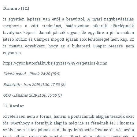
Dinamo (12.)
is egyetlen lépésre van ettől a bravúrtól. A nyári nagybevásárlás
meghozta a várt eredményt, határozottan sikerült előrelépniük
tavalyhoz képest. Jamali játszik ugyan, de egyelőre a jó formában
játszó Kuduz és Campos mögött igazán sok lehetőséget nem kap. Ez
is mutatja egyébként, hogy ez a bukaresti CSapat Messze nem
egysoros.
https://gyor.hatosfal.hu/bejegyzes/949-vegetalos-krimi
Kristianstad - Plock 24:20 (15:9)
Rabotnik - Irun 2019.11.30. 17:30 (2)
GOG -.Dinamo 2019.11.30. 16:50 (1)
11. Vardar
Kivételesen nem a forma, hanem a pontszámuk alapján tesszük őket
ide. Merthogy a formájuk alapján még ide se férnének fel. Finoman
szólva sem lettek jobbak attól, hogy lefokozták Pisonerót, sőt, azóta
csak otthon szereztek pontot: a Brest ellen sikerült győzniük, a