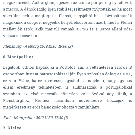
megszenvedett Aalborgban, egészen az utolsó pár percig nyitott volt
a meccs. A dánok eddig igen stabil teljesítményt nyújtottak, és ha most
sikerülne nekik megfogni a Flensit, nagyjából be is biztosíthatnák
maguknak a csoport negyedik helyét, elsősorban azért, mert a Flensi
mellett ők azok, akik már túl vannak a PSG és a Barca elleni oda-
vissza meccseken.
Flensburg - Aalborg 2019.12.01. 19:00 (x)
8. Montpellier
Legutóbb otthon kaptak ki a Portótól, ami a rettenetesen szoros B
csoportban instant hátrasorolással jár, ilyen szívetlen dolog ez a KP,
ez van. Pláne, ha ez a vereség egyúttal azt is jelenti, hogy egymás
elleni eredmény tekintetében is alulmaradtak a portugálokkal
szemben: az első meccsük döntetlen volt. Szóval úgy tűnik, a
Flensburghoz, Kielhez hasonlóan novemberre hozzájuk is
megérkezett az erős bajnokság okozta vitaminhiány.
Kiel - Montpellier 2019.11.30. 17:30 (1)
7. Kielce