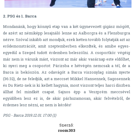
2. PSG és 1. Barca
Mondanánk, hogy könnyű etap van a két úgynevezett gigász mögött,
de azért az némiképp lesajnáló lenne az Aalborgra és a Flensburgra
nézve. Szóval inkább azt mondjuk, ezek ketten tovább folytatják azt az
erődemonstrációt, amit szeptemberben elkezdtek, és amibe egyes-
egyedül a Szeged tudott érdemben beleszólni. A csoportkör végéig
már nem is várunk mást, viszont az már akár vasárnap este eldőlhet,
ki nyeri meg a csoportot: Párizsba e hétvégén nemcsak a tél, de a
Barca is beköszön. Az odavágót a Barca viszonylag simán nyerte
(36:32), de ne feledjük, azt a meccset Mikkel Hansennek, Sagosennek
és Du Rietz-nek is ki kellett hagynia, most viszont teljes harci díszben
állhat fel mindkét csapat. Sajnos épp a Veszprém meccsével
egyidőben lesz ez is, de akár párhuzamosan, akár felvételről, de
érdemes lesz nézni, az nem is kérdés!
PSG - Barca 2019.12.01. 17:00 (1)
Szerző:
room303