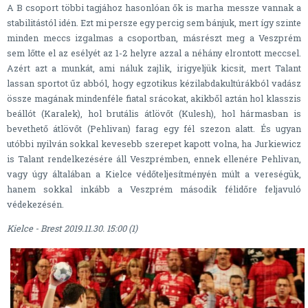
A B csoport többi tagjához hasonlóan ők is marha messze vannak a
stabilitástól idén. Ezt mi persze egy percig sem bánjuk, mert így szinte
minden meccs izgalmas a csoportban, másrészt meg a Veszprém
sem lőtte el az esélyét az 1-2 helyre azzal a néhány elrontott meccsel.
Azért azt a munkát, ami náluk zajlik, irigyeljük kicsit, mert Talant
lassan sportot űz abból, hogy egzotikus kézilabdakultúrákból vadász
össze magának mindenféle fiatal srácokat, akikből aztán hol klasszis
beállót (Karalek), hol brutális átlövőt (Kulesh), hol hármasban is
bevethető átlövőt (Pehlivan) farag egy fél szezon alatt. És ugyan
utóbbi nyilván sokkal kevesebb szerepet kapott volna, ha Jurkiewicz
is Talant rendelkezésére áll Veszprémben, ennek ellenére Pehlivan,
vagy úgy általában a Kielce védőteljesítményén múlt a vereségük,
hanem sokkal inkább a Veszprém második félidőre feljavuló
védekezésén.
Kielce - Brest 2019.11.30. 15:00 (1)