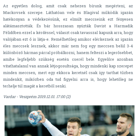
Az egyetlen dolog, amit csak nehezen bírunk megérteni, az
Mackovsek szerepe. Láthatóan vele és Blagival működik igazán
hatékonyan a védekezésünk, ez elmúlt meccseink ezt fényesen
alátámasztották. És bár hosszasan nyúzták Davist a Harmadik
Félidőben ezzel a kérdéssel, választ csak tavasszal kapunk arra, hogy
valójában ezt ő is látja-e. Remélhetőleg amikor elérkeznek az igazán
éles meccsek lesznek, akkor már nem fog egy meccsen belül 3-4
különböző hármas párral próbálkozni, hanem felteszi a legerősebbet,
amibe legfeljebb szükség esetén cserél bele. Egyelőre azonban
vitathatalanul van annak létjogosultsága, hogy mindenki kap szerepet
minden meccsen, mert egy ekkora keretnél csak így tarthat tűzben
mindenkit, miközben oda tud figyelni arra is, hogy lehetőleg ne
terhelje túl magát a keretből senki.
Vardar - Veszprém 2019.12.01. 17:00 (2)