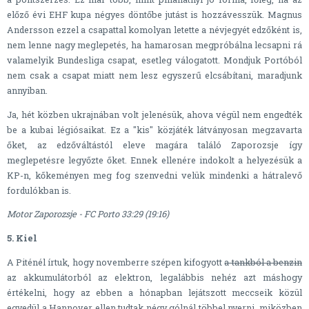
előző évi EHF kupa négyes döntőbe jutást is hozzávesszük. Magnus
Andersson ezzel a csapattal komolyan letette a névjegyét edzőként is,
nem lenne nagy meglepetés, ha hamarosan megpróbálna lecsapni rá
valamelyik Bundesliga csapat, esetleg válogatott. Mondjuk Portóból
nem csak a csapat miatt nem lesz egyszerű elcsábítani, maradjunk
annyiban.
Ja, hét közben ukrajnában volt jelenésük, ahova végül nem engedték
be a kubai légiósaikat. Ez a "kis" közjáték látványosan megzavarta
őket, az edzőváltástól eleve magára találó Zaporozsje így
meglepetésre legyőzte őket. Ennek ellenére indokolt a helyezésük a
KP-n, kőkeményen meg fog szenvedni velük mindenki a hátralevő
fordulókban is.
Motor Zaporozsje - FC Porto 33:29 (19:16)
5. Kiel
A Piténél írtuk, hogy novemberre szépen kifogyott
a tankból a benzin
az akkumulátorból az elektron, legalábbis nehéz azt máshogy
értékelni, hogy az ebben a hónapban lejátszott meccseik közül
egyedül a Hannover ellen tudtak négy gólnál többel nyerni, miközben