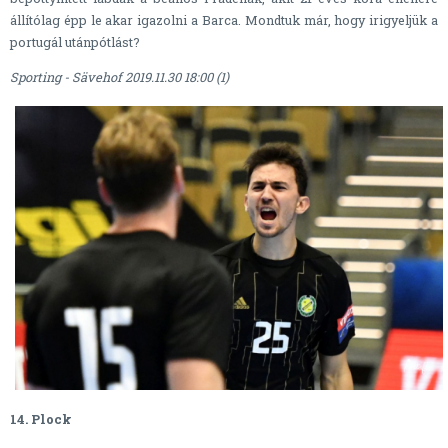
állítólag épp le akar igazolni a Barca. Mondtuk már, hogy irigyeljük a
portugál utánpótlást?
Sporting - Sävehof 2019.11.30 18:00 (1)
14. Plock