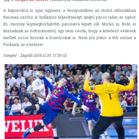
A kapusokra is igaz ugyanez: a Veszprémben az utolsó időszakban
finoman szólva is hullámzó teljesítményt nyújtó páros talán az egész
BL mezőny legmegbízhatóbb párosává lépett elő. Mirko is, Roló is
duzzadnak az önbizalomtól, így nem csoda, hogy a kötelező védések
mellett sorra hozzák a bravúrokat is. Nem jön jókor a téli szünet a
Picknek, az a helyzet.
Szeged - Zágráb 2019.11.30. 17:30 (1)