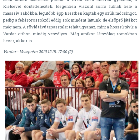
Kielcével döntetleneztek. Idegenben viszont sorra futnak bele a
masszív zakókba, legutóbb épp Brestben kaptak egy szűk mócsingot,
pedig a fehéroroszoktól eddig sok mindent láttunk, de elsöprő játékot
még nem. A rövid távú tapasztalat tehát ugyanaz, mint a hosszú távú: a
Vardar otthon mindig veszélyes. Még amikor látszólag romokban
hever, akkor is.
Vardar - Veszprém 2019.12.01. 17:00 (2)