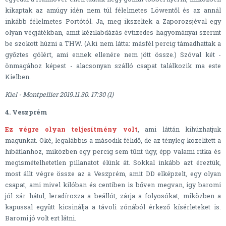
kikaptak az amúgy idén nem túl félelmetes Löwentől és az annál
inkább félelmetes Portótól. Ja, meg ikszeltek a Zaporozsjéval egy
olyan végjátékban, amit kézilabdázás évtizedes hagyományai szerint
be szokott húzni a THW. (Aki nem látta: másfél percig támadhattak a
győztes gólért, ami ennek ellenére nem jött össze.) Szóval két -
önmagához képest - alacsonyan szálló csapat találkozik ma este
Kielben.
Kiel - Montpellier 2019.11.30. 17:30 (1)
4. Veszprém
Ez végre olyan teljesítmény volt
, ami láttán kihúzhatjuk
magunkat. Oké, legalábbis a második félidő, de az tényleg közelített a
hibátlanhoz, miközben egy percig sem tűnt úgy, épp valami ritka és
megismételhetetlen pillanatot élünk át. Sokkal inkább azt éreztük,
most állt végre össze az a Veszprém, amit DD elképzelt, egy olyan
csapat, ami mivel kilóban és centiben is bőven megvan, így baromi
jól zár hátul, leradírozza a beállót, zárja a folyosókat, miközben a
kapussal együtt kicsinálja a távoli zónából érkező kísérleteket is.
Baromi jó volt ezt látni.